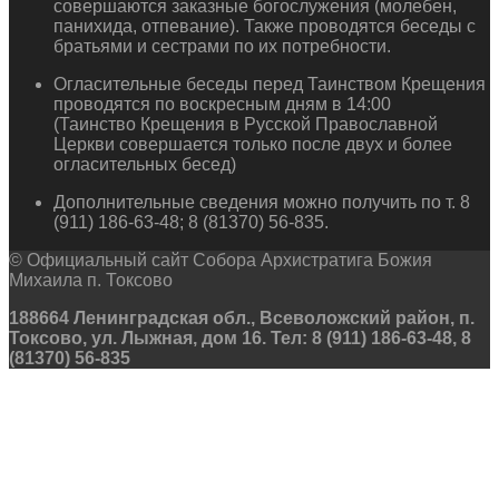
совершаются заказные богослужения (молебен,
панихида, отпевание). Также проводятся беседы с
братьями и сестрами по их потребности.
Огласительные беседы перед Таинством Крещения
проводятся по воскресным дням в 14:00
(Таинство Крещения в Русской Православной
Церкви совершается только после двух и более
огласительных бесед)
Дополнительные сведения можно получить по т. 8
(911) 186-63-48; 8 (81370) 56-835.
© Официальный сайт Собора Архистратига Божия
Михаила п. Токсово
188664 Ленинградская обл., Всеволожский район, п.
Токсово, ул. Лыжная, дом 16. Тел: 8 (911) 186-63-48, 8
(81370) 56-835