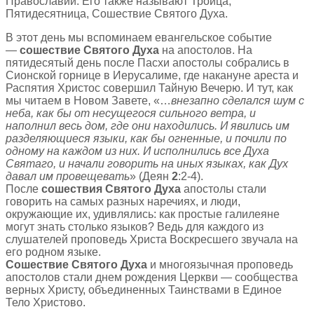
Православии. Его также называют Троица,
Пятидесятница, Сошествие Святого Духа.
В этот день мы вспоминаем евангельское событие
—
сошествие Святого Духа
на апостолов. На
пятидесятый день после Пасхи апостолы собрались в
Сионской горнице в Иерусалиме, где накануне ареста и
Распятия Христос совершил Тайную Вечерю. И тут, как
мы читаем в Новом Завете, «…
внезапно сделался шум с
неба, как бы от несущегося сильного ветра, и
наполнил весь дом, где они находились. И явились им
разделяющиеся языки, как бы огненные, и почили по
одному на каждом из них. И исполнились все Духа
Святаго, и начали говорить на иных языках, как Дух
давал им провещевать
» (Деян
2
:2-4).
После
сошествия Святого Духа
апостолы стали
говорить на самых разных наречиях, и люди,
окружающие их, удивлялись: как простые галилеяне
могут знать столько языков? Ведь для каждого из
слушателей проповедь Христа Воскресшего звучала на
его родном языке.
Сошествие Святого Духа
и многоязычная проповедь
апостолов стали днем рождения Церкви — сообщества
верных Христу, объединенных Таинствами в Единое
Тело Христово.