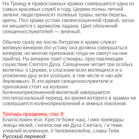
На Троицу в православных храмах совершается одна из
самых красивых служб в году. Церкви полны летней
зелени: люди приносят полевые травы, ветки березы,
цветы. Пол храма устлан свежескошенной травой, запах
ее мешается с ароматом ладана. Цвет облачений
священнослужителей — зеленый.
Обычно сразу же после Литургии в храме служат
великую вечерню (по уставу она должна совершаться
вечером, но многие прихожане тогда не смогут на нее
прийти). На вечерне поют стихиры, прославляющие
сошествие Святого Духа. Священник читает три особых
молитвы: о Церкви, о спасении всех молящихся и о
упокоении душ всех усопших, в том числе и «
во аде
держимых
». В это время священнослужители и
прихожане стоят на коленях.
Коленнопреклоненной молитвой завершается
послепасхальный период, во время которого в храмах не
совершается коленопреклонений и земных поклонов.
Тропарь праздника, глас 8:
Благословен еси, Христе Боже наш, / иже премудры
ловцы явлей, / низпослав им Духа Святаго, / и теми
уловлей вселенную. // Человеколюбче, слава Тебе.
Русский перевод: