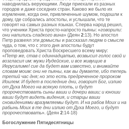
наводнилась верующими. Люди приехали из разных
городов и даже соседних стран. Каково же было их
изумление, когда они, привлеченные шумом, подошли к
дому, где собрались апостолы, и услышали, что те
говорят на самых разных языках. Сперва народ решил,
что ученики Христа просто-напросто пьяны: «
говорили:
они напились сладкого вина
» (Деян
2
:13). Но апостол
Петр развеял эти домыслы и рассказал людям о смысле
чуда, о том, что с этого дня апостолы будут
проповедовать Христа Воскресшего всему миру:
«
Петр же, став с одиннадцатью, возвысил голос свой и
возгласил им: мужи Иудейские, и все живущие в
Иерусалиме! сие да будет вам известно, и внимайте
словам моим: они не пьяны, как вы думаете, ибо теперь
третий час дня; но это есть предреченное пророком
Иоилем: И будет в последние дни, говорит Бог, излию
от Духа Моего на всякую плоть, и будут
пророчествовать сыны ваши и дочери ваши; и юноши
ваши будут видеть видения, и старцы ваши
сновидениями вразумляемы будут. И на рабов Моих и на
рабынь Моих в те дни излию от Духа Моего, и будут
пророчествовать
». (Деян
2
:14-18)
Богослужение Пятидесятницы