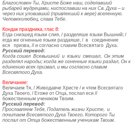
Благословен Ты, Христе Боже наш, соделавший
рыбарей мудрецами, ниспославши на них Св. Духа – и
через них уловивший (привлекший к вере) вселенную.
Человеколюбец, слава Тебе.
Кондак праздника, глас 8:
Егда снизшед языки слия, / разделяше языки Вышний; /
егда же огненные языки раздаяше, / в соединение
вся призва, // и согласно славим Всесвятаго Духа.
Русский перевод:
Когда сошел Всевышний и языки смешал, Он этим
разделял народы; когда же огненные языки раздал, Он к
единению всех призвал, и мы согласно славим
Всесвятого Духа.
Величание:
Величаем Тя, / Живодавче Христе / и чтем Всесвятаго
Духа Твоего, / Егоже от Отца, послал еси //
божественным учеником Твоим.
Русский перевод:
Прославляем Тебя, Податель жизни Христе, и
почитаем Всесвятого Духа Твоего, Которого Ты
послал от Отца божественным ученикам Твоим.