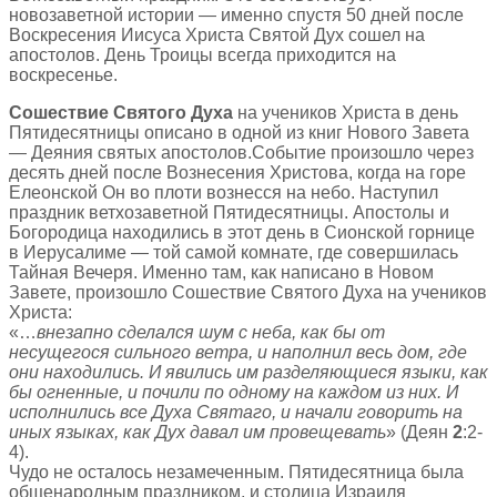
новозаветной истории — именно спустя 50 дней после
Воскресения Иисуса Христа Святой Дух сошел на
апостолов. День Троицы всегда приходится на
воскресенье.
Сошествие Святого Духа
на учеников Христа в день
Пятидесятницы описано в одной из книг Нового Завета
— Деяния святых апостолов.Событие произошло через
десять дней после Вознесения Христова, когда на горе
Елеонской Он во плоти вознесся на небо. Наступил
праздник ветхозаветной Пятидесятницы. Апостолы и
Богородица находились в этот день в Сионской горнице
в Иерусалиме — той самой комнате, где совершилась
Тайная Вечеря. Именно там, как написано в Новом
Завете, произошло Сошествие Святого Духа на учеников
Христа:
«…
внезапно сделался шум с неба, как бы от
несущегося сильного ветра, и наполнил весь дом, где
они находились. И явились им разделяющиеся языки, как
бы огненные, и почили по одному на каждом из них. И
исполнились все Духа Святаго, и начали говорить на
иных языках, как Дух давал им провещевать
» (Деян
2
:2-
4).
Чудо не осталось незамеченным. Пятидесятница была
общенародным праздником, и столица Израиля