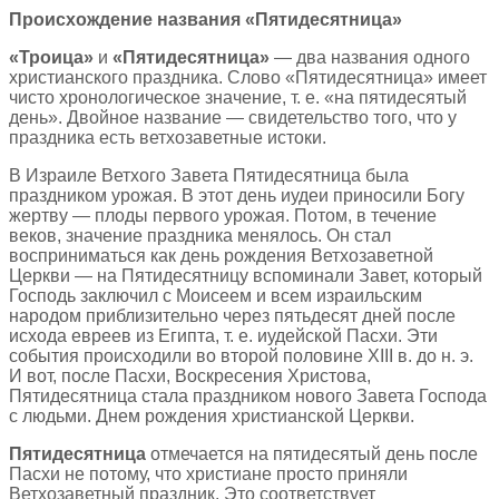
Происхождение названия «Пятидесятница»
«Троица»
и
«Пятидесятница»
— два названия одного
христианского праздника. Слово «Пятидесятница» имеет
чисто хронологическое значение, т. е. «на пятидесятый
день». Двойное название — свидетельство того, что у
праздника есть ветхозаветные истоки.
В Израиле Ветхого Завета Пятидесятница была
праздником урожая. В этот день иудеи приносили Богу
жертву — плоды первого урожая. Потом, в течение
веков, значение праздника менялось. Он стал
восприниматься как день рождения Ветхозаветной
Церкви — на Пятидесятницу вспоминали Завет, который
Господь заключил с Моисеем и всем израильским
народом приблизительно через пятьдесят дней после
исхода евреев из Египта, т. е. иудейской Пасхи. Эти
события происходили во второй половине XIII в. до н. э.
И вот, после Пасхи, Воскресения Христова,
Пятидесятница стала праздником нового Завета Господа
с людьми. Днем рождения христианской Церкви.
Пятидесятница
отмечается на пятидесятый день после
Пасхи не потому, что христиане просто приняли
Ветхозаветный праздник. Это соответствует