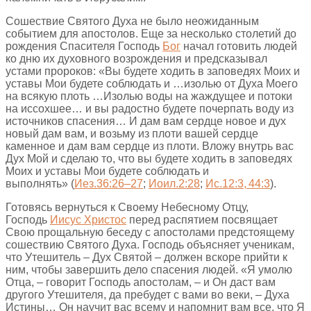
Сошествие Святого Духа не было неожиданным
событием для апостолов. Еще за несколько столетий до
рождения Спасителя Господь
Бог
начал готовить людей
ко дню их духовного возрождения и предсказывал
устами пророков: «Вы будете ходить в заповедях Моих и
уставы Мои будете соблюдать и …изолью от Духа Моего
на всякую плоть …Изолью воды на жаждущее и потоки
на иссохшее… и вы радостно будете почерпать воду из
источников спасения… И дам вам сердце новое и дух
новый дам вам, и возьму из плоти вашей сердце
каменное и дам вам сердце из плоти. Вложу внутрь вас
Дух Мой и сделаю то, что вы будете ходить в заповедях
Моих и уставы Мои будете соблюдать и
выполнять» (
Иез.36:26–27
;
Иоил.2:28
;
Ис.12:3, 44:3
).
Готовясь вернуться к Своему Небесному Отцу,
Господь
Иисус Христос
перед распятием посвящает
Свою прощальную беседу с апостолами предстоящему
сошествию Святого Духа. Господь объясняет ученикам,
что Утешитель – Дух Святой – должен вскоре прийти к
ним, чтобы завершить дело спасения людей. «Я умолю
Отца, – говорит Господь апостолам, – и Он даст вам
другого Утешителя, да пребудет с вами во веки, – Духа
Истины… Он научит вас всему и напомнит вам все, что Я