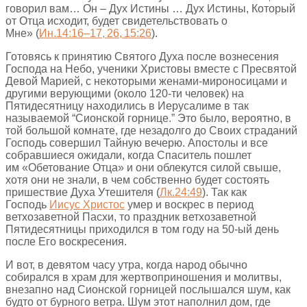
говорил вам… Он – Дух Истины … Дух Истины, Который
от Отца исходит, будет свидетельствовать о
Мне» (
Ин.14:16–17, 26, 15:26
).
Готовясь к принятию Святого Духа после вознесения
Господа на Небо, ученики Христовы вместе с Пресвятой
Девой Марией, с некоторыми женами-мироносицами и
другими верующими (около 120-ти человек) на
Пятидесятницу находились в Иерусалиме в так
называемой “Сионской горнице.” Это было, вероятно, в
той большой комнате, где незадолго до Своих страданий
Господь совершил Тайную вечерю. Апостолы и все
собравшиеся ожидали, когда Спаситель пошлет
им «Обетование Отца» и они облекутся силой свыше,
хотя они не знали, в чем собственно будет состоять
пришествие Духа Утешителя (
Лк.24:49
). Так как
Господь
Иисус Христос
умер и воскрес в период
ветхозаветной Пасхи, то праздник ветхозаветной
Пятидесятницы приходился в том году на 50-ый день
после Его воскресения.
И вот, в девятом часу утра, когда народ обычно
собирался в храм для жертвоприношения и молитвы,
внезапно над Сионской горницей послышался шум, как
будто от бурного ветра. Шум этот наполнил дом, где