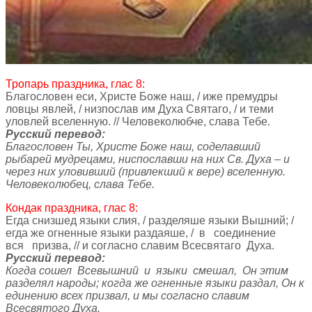
Тропарь праздника, глас 8:
Благословен еси, Христе Боже наш, / иже премудры
ловцы явлей, / низпослав им Духа Святаго, / и теми
уловлей вселенную. // Человеколюбче, слава Тебе.
Русский перевод:
Благословен Ты, Христе Боже наш, соделавший
рыбарей мудрецами, ниспославши на них Св. Духа – и
через них уловивший (привлекший к вере) вселенную.
Человеколюбец, слава Тебе.
Кондак праздника, глас 8:
Егда снизшед языки слия, / разделяше языки Вышний; /
егда же огненные языки раздаяше, / в соединение
вся призва, // и согласно славим Всесвятаго Духа.
Русский перевод:
Когда сошел Всевышний и языки смешал, Он этим
разделял народы; когда же огненные языки раздал, Он к
единению всех призвал, и мы согласно славим
Всесвятого Духа.