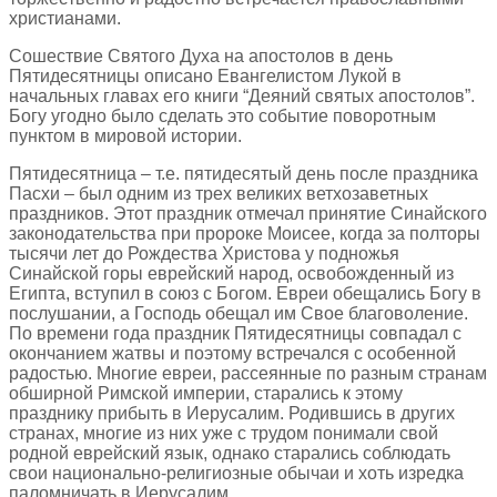
христианами.
Сошествие Святого Духа на апостолов в день
Пятидесятницы описано Евангелистом Лукой в
начальных главах его книги “Деяний святых апостолов”.
Богу угодно было сделать это событие поворотным
пунктом в мировой истории.
Пятидесятница – т.е. пятидесятый день после праздника
Пасхи – был одним из трех великих ветхозаветных
праздников. Этот праздник отмечал принятие Синайского
законодательства при пророке Моисее, когда за полторы
тысячи лет до Рождества Христова у подножья
Синайской горы еврейский народ, освобожденный из
Египта, вступил в союз с Богом. Евреи обещались Богу в
послушании, а Господь обещал им Свое благоволение.
По времени года праздник Пятидесятницы совпадал с
окончанием жатвы и поэтому встречался с особенной
радостью. Многие евреи, рассеянные по разным странам
обширной Римской империи, старались к этому
празднику прибыть в Иерусалим. Родившись в других
странах, многие из них уже с трудом понимали свой
родной еврейский язык, однако старались соблюдать
свои национально-религиозные обычаи и хоть изредка
паломничать в Иерусалим.