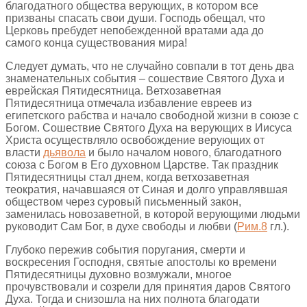
благодатного общества верующих, в котором все
призваны спасать свои души. Господь обещал, что
Церковь пребудет непобежденной вратами ада до
самого конца существования мира!
Следует думать, что не случайно совпали в тот день два
знаменательных события – сошествие Святого Духа и
еврейская Пятидесятница. Ветхозаветная
Пятидесятница отмечала избавление евреев из
египетского рабства и начало свободной жизни в союзе с
Богом. Сошествие Святого Духа на верующих в Иисуса
Христа осуществляло освобождение верующих от
власти
дьявола
и было началом нового, благодатного
союза с Богом в Его духовном Царстве. Так праздник
Пятидесятницы стал днем, когда ветхозаветная
теократия, начавшаяся от Синая и долго управлявшая
обществом через суровый письменный закон,
заменилась новозаветной, в которой верующими людьми
руководит Сам Бог, в духе свободы и любви (
Рим.8
гл.).
Глубоко пережив события поругания, смерти и
воскресения Господня, святые апостолы ко времени
Пятидесятницы духовно возмужали, многое
прочувствовали и созрели для принятия даров Святого
Духа. Тогда и снизошла на них полнота благодати