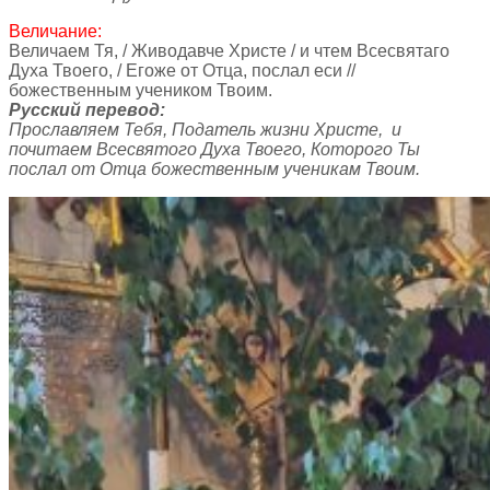
Величание:
Величаем Тя, / Живодавче Христе / и чтем Всесвятаго
Духа Твоего, / Егоже от Отца, послал еси //
божественным учеником Твоим.
Русский перевод:
Прославляем Тебя, Податель жизни Христе, и
почитаем Всесвятого Духа Твоего, Которого Ты
послал от Отца божественным ученикам Твоим.