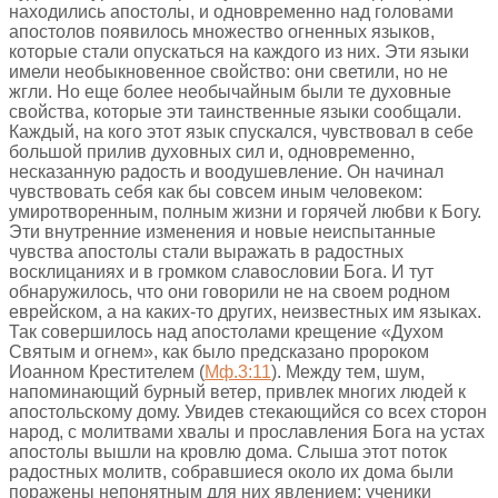
находились апостолы, и одновременно над головами
апостолов появилось множество огненных языков,
которые стали опускаться на каждого из них. Эти языки
имели необыкновенное свойство: они светили, но не
жгли. Но еще более необычайным были те духовные
свойства, которые эти таинственные языки сообщали.
Каждый, на кого этот язык спускался, чувствовал в себе
большой прилив духовных сил и, одновременно,
несказанную радость и воодушевление. Он начинал
чувствовать себя как бы совсем иным человеком:
умиротворенным, полным жизни и горячей любви к Богу.
Эти внутренние изменения и новые неиспытанные
чувства апостолы стали выражать в радостных
восклицаниях и в громком славословии Бога. И тут
обнаружилось, что они говорили не на своем родном
еврейском, а на каких-то других, неизвестных им языках.
Так совершилось над апостолами крещение «Духом
Святым и огнем», как было предсказано пророком
Иоанном Крестителем (
Мф.3:11
). Между тем, шум,
напоминающий бурный ветер, привлек многих людей к
апостольскому дому. Увидев стекающийся со всех сторон
народ, с молитвами хвалы и прославления Бога на устах
апостолы вышли на кровлю дома. Слыша этот поток
радостных молитв, собравшиеся около их дома были
поражены непонятным для них явлением: ученики