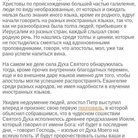
Христовы по происхождению большей частью галилеяне,
люди по виду необразованные, от которых и ожидать
нельзя было знания иного языка, кроме их родного, вдруг
начали говорить на разных иностранных языках, так что,
как ни разнообразна была толпа людей, прибывших в
Иерусалим из разных стран, каждый слышал свою
родную речь. Но нашлись среди толпы и циники, которые
не постыдились смеяться над вдохновенными
проповедниками, говоря, что апостолы, мол, уже так
рано успели напиться вина.
На самом же деле сила Духа Святого обнаружилась
тогда, кроме прочих внутренних благодатных перемен,
еще и во внешнем даре языков именно для того, чтобы
апостолы могли успешнее распространять Евангелие
среди разных народов, не имея надобности в изучении
иностранных языков.
Увидев недоумение людей, апостол Петр выступил
вперед и произнес свою первую
проповедь
, в которой
объяснил собравшимся, что в чудесном сошествии
Святого Духа исполнилось древнее предсказание Иоиля,
который говорил от имени Бога: «И будет в последние
дни, – говорит Господь, – изолью от Духа Моего на
всякую плоть. И будут пророчествовать сыны ваши и