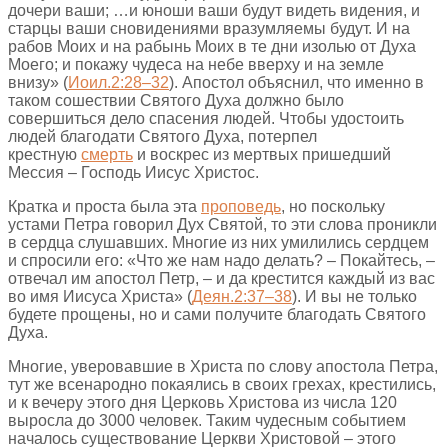
дочери ваши; …и юноши ваши будут видеть видения, и
старцы ваши сновидениями вразумляемы будут. И на
рабов Моих и на рабынь Моих в те дни изолью от Духа
Моего; и покажу чудеса на небе вверху и на земле
внизу» (
Иоил.2:28–32
). Апостол объяснил, что именно в
таком сошествии Святого Духа должно было
совершиться дело спасения людей. Чтобы удостоить
людей благодати Святого Духа, потерпел
крестную
смерть
и воскрес из мертвых пришедший
Мессия – Господь Иисус Христос.
Кратка и проста была эта
проповедь
, но поскольку
устами Петра говорил Дух Святой, то эти слова проникли
в сердца слушавших. Многие из них умилились сердцем
и спросили его: «Что же нам надо делать? – Покайтесь, –
отвечал им апостол Петр, – и да крестится каждый из вас
во имя Иисуса Христа» (
Деян.2:37–38
). И вы не только
будете прощены, но и сами получите благодать Святого
Духа.
Многие, уверовавшие в Христа по слову апостола Петра,
тут же всенародно покаялись в своих грехах, крестились,
и к вечеру этого дня Церковь Христова из числа 120
выросла до 3000 человек. Таким чудесным событием
началось существование Церкви Христовой – этого