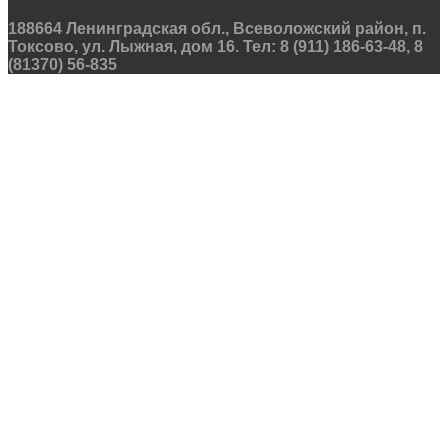
188664 Ленинградская обл., Всеволожский район, п.
Токсово, ул. Лыжная, дом 16. Тел: 8 (911) 186-63-48, 8
(81370) 56-835