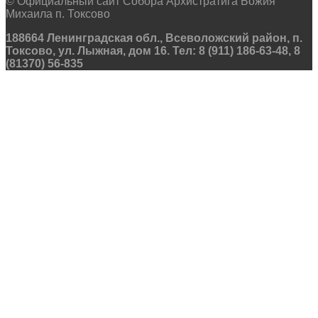
© Официальный сайт Собора Архистратига Божия
Михаила п. Токсово
188664 Ленинградская обл., Всеволожский район, п.
Токсово, ул. Лыжная, дом 16. Тел: 8 (911) 186-63-48, 8
(81370) 56-835