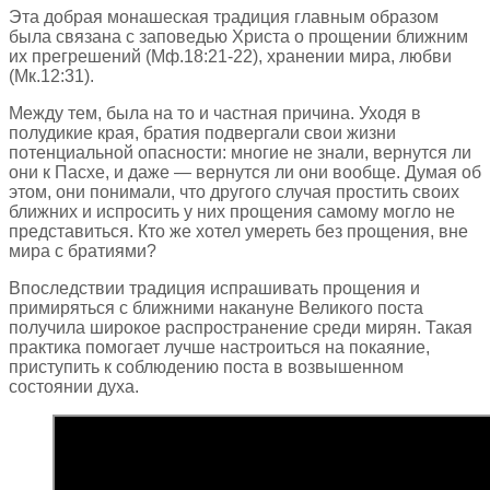
Эта добрая монашеская традиция главным образом
была связана с заповедью Христа о прощении ближним
их прегрешений (Мф.18:21-22), хранении мира, любви
(Мк.12:31).
Между тем, была на то и частная причина. Уходя в
полудикие края, братия подвергали свои жизни
потенциальной опасности: многие не знали, вернутся ли
они к Пасхе, и даже — вернутся ли они вообще. Думая об
этом, они понимали, что другого случая простить своих
ближних и испросить у них прощения самому могло не
представиться. Кто же хотел умереть без прощения, вне
мира с братиями?
Впоследствии традиция испрашивать прощения и
примиряться с ближними накануне Великого поста
получила широкое распространение среди мирян. Такая
практика помогает лучше настроиться на покаяние,
приступить к соблюдению поста в возвышенном
состоянии духа.