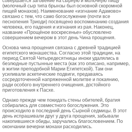
совершается заговение на сырную и молочную пищу
(молочный сыр типа брынзы был основной скоромной
пищей монахов). Наименование «изгнание Адамово»
связано с тем, что само богослужение (почти все
песнопения Триоди) посвящено воспоминанию создания
человека, его падения и изгнания из рая. Наконец,
название «Прощёное воскресенье» обусловлено
совершением вечером в этот день Чина прощения.
Основа чина прощения связана с древней традицией
египетского монашества. Согласно этой традиции, на
период Святой Четыредесятницы иноки удалялись в
безлюдные пустынные места (как это описано, например,
в житии преподобной Марии Египетской). Там они
усиливали аскетические подвиги, предаваясь
сосредоточенной напряженной молитве и покаянию,
ради особого внутреннего очищения, достойного
приготовления к Пасхе.
Однако прежде чем покидать стены обителей, братия
собирались для совместного богослужения. Это
происходило в последний день Сырной седмицы. В этот
день испрашивали друг у друга прощения, забывали
накопившиеся обиды, заручались благословением. По
окончании вечерни монахи расходились.