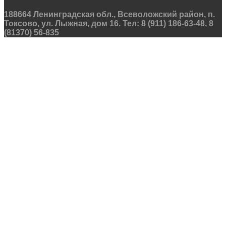
188664 Ленинградская обл., Всеволожский район, п.
Токсово, ул. Лыжная, дом 16. Тел: 8 (911) 186-63-48, 8
(81370) 56-835