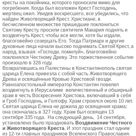
кресты на покойника, которого проносили мимо для
погребения. Когда был возложен Крест Господень,
мертвец ожил. Увидев воскресшего, все убедились, что
найден Животворящий Крест. Христиане, в
бесчисленном множестве пришедшие поклониться
Святому Кресту, просили святителя Макария поднять и
воздвигнуть Крест, чтобы все могли, хотя бы издали,
благоговейно созерцать Его. Тогда Патриарх и другие
духовные лица начали высоко поднимать Святой Крест, а
народ, взывая: «Господи, помилуй», благоговейно
поклонялся Честному Древу. Это торжественное событие
произошло в 326 году.
Возвратившись из Палестины в Константинополь святая
царица Елена привезла с собой часть Животворящего
Древа и освящённые Кровью Христовой гвозди.
Равноапостольный император Константин повелел
воздвигнуть в Иерусалиме величественный и обширный
храм в честь Воскресения Христова, включавший в себя
и Гроб Господень, и Голгофу. Храм строился около 10 лет.
Святая царица Елена не дожила до освящения храма;
она скончалась в 327 году. Храм был освящен 13
сентября 335 года. На следующий день, 14 сентября,
установлено было праздновать
Воздвижение Честного
и Животворящего Креста
. И этот праздник стал одним
из 12-ти главных праздников Вселенского Православия.