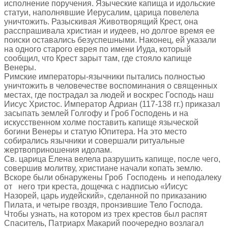
исполнение поручения. Языческие капища и идольские
статуи, наполнявшие Иерусалим, царица повелела
уничтожить. Разыскивая Животворящий Крест, она
расспрашивала христиан и иудеев, но долгое время ее
поиски оставались безуспешными. Наконец, ей указали
на одного старого еврея по имени Иуда, который
сообщил, что Крест зарыт там, где стояло капище
Венеры.
Римские императоры-язычники пытались полностью
уничтожить в человечестве воспоминания о священных
местах, где пострадал за людей и воскрес Господь наш
Иисус Христос. Император Адриан (117-138 гг.) приказал
засыпать землей Голгофу и Гроб Господень и на
искусственном холме поставить капище языческой
богини Венеры и статую Юпитера. На это место
собирались язычники и совершали ритуальные
жертвоприношения идолам.
Св. царица Елена велела разрушить капище, после чего,
совершив молитву, христиане начали копать землю.
Вскоре были обнаружены Гроб Господень и неподалеку
от него три креста, дощечка с надписью «Иисус
Назорей, царь иудейский», сделанной по приказанию
Пилата, и четыре гвоздя, пронзившие Тело Господа.
Чтобы узнать, на котором из трех крестов был распят
Спаситель, Патриарх Макарий поочередно возлагал