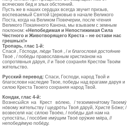
всяческих бед и злых обстояний.
Пусть же в наших сердцах всегда звучит призыв,
воспеваемый Святой Церковью в начале Великого
Поста, когда на Великом Повечерии, после чтения
Великого Покаянного Канона, мы взываем с земным
поклоном:
«Непобедимая и Непостижимая Сила
Честного и Животворящего Креста – не остави нас
грешных!»
Тропарь, глас 1-й:
Спаси́ , Го́споди, лю́ди Твоя́ , / и благослови́ достоя́ние
Твое́ , / побе́ды правосла́вным христиа́ном на
сопроти́вныя да́руя, // и Твое́ сохраня́я Кресто́м Твои́м
жи́тельство.
Русский перевод:
Спаси, Господи, народ Твой и
благослови наследие Твое, победы над врагами даруя и
силою Креста Твоего сохраняя народ Твой.
Кондак, глас 4-й:
Вознесы́йся на Крест во́лею, / тезоимени́тому Твоему́
но́вому жи́тельству / щедро́ты Твоя́ да́руй, Христе́ Бо́же; /
возвесели́ нас си́лою Твое́ю, / побе́ды дая́ нам на
супоста́ты, / посо́бие иму́щим Твое́ ору́жие ми́ра, //
непобеди́мую побе́ду.