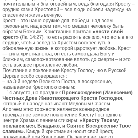
почтительным и благоговейным, ведь благодаря Кресту –
орудию казни Христовой – все люди обрели надежду на
спасение и жизнь вечную.
Крест – это наше оружие для победы над всем
греховным, над всем тем, что мешает человеку быть
образом Божиим. Христианин призван
«нести свой
крест»
(Лк. 14:27), то есть распять все зло, что есть в его
сердце, чтобы вслед за Христом воскреснуть в
обновленную жизнь, в которой царствует любовь. Крест
— сила христианства, он есть самоотдача Богу и
ближним, самопожертвование вплоть до смерти – и это
есть высшее проявление любви.
Почитание и поклонение Кресту Господ- ню в Русской
Церкви особо совершается:
– на 3-й неделе Великого Поста, в воскресение,
называемое Крестопоклонным;
– 14 августа, на праздник
Происхождения (Изнесения)
Честных Древ Животворящего Креста Господня
,
который в народе называют Медовым Спасом.
Апогеем этих торжеств является всенародное
троекратное земное поклонение Кресту Господню в
центре Храма с пением стихиры:
«Кресту Твоему
покланяемся, Владыко, и Святое Воскресение Твое
славим»
. Каждый христианин носит свой Крест,
полученный при Крещении. Он защищает нас от