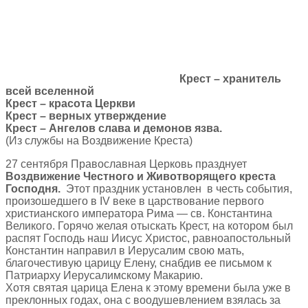
Крест – хранитель
всей вселенной
Крест – красота Церкви
Крест – верных утверждение
Крест – Ангелов слава и демонов язва.
(Из службы на Воздвижение Креста)
27 сентября Православная Церковь празднует
Воздвижение Честного и Животворящего креста
Господня.
Этот праздник установлен в честь события,
произошедшего в IV веке в царствование первого
христианского императора Рима — св. Константина
Великого. Горячо желая отыскать Крест, на котором был
распят Господь наш Иисус Христос, равноапостольный
Константин направил в Иерусалим свою мать,
благочестивую царицу Елену, снабдив ее письмом к
Патриарху Иерусалимскому Макарию.
Хотя святая царица Елена к этому времени была уже в
преклонных годах, она с воодушевлением взялась за