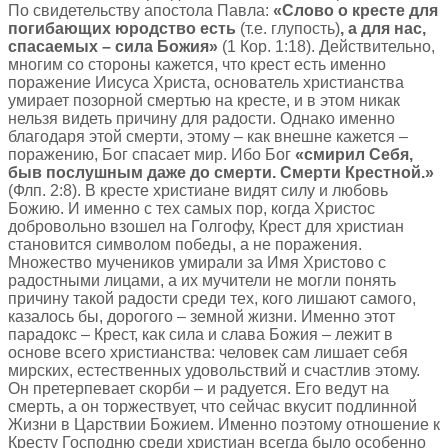
По свидетельству апостола Павла:
«Слово о кресте для
погибающих юродство есть
(т.е. глупость)
, а для нас,
спасаемых – сила Божия»
(1 Кор. 1:18). Действительно,
многим со стороны кажется, что крест есть именно
поражение Иисуса Христа, основатель христианства
умирает позорной смертью на кресте, и в этом никак
нельзя видеть причину для радости. Однако именно
благодаря этой смерти, этому – как внешне кажется –
поражению, Бог спасает мир. Ибо Бог
«смирил Себя,
быв послушным даже до смерти. Смерти Крестной.»
(Флп. 2:8). В кресте христиане видят силу и любовь
Божию. И именно с тех самых пор, когда Христос
добровольно взошел на Голгофу, Крест для христиан
становится символом победы, а не поражения.
Множество мучеников умирали за Имя Христово с
радостными лицами, а их мучители не могли понять
причину такой радости среди тех, кого лишают самого,
казалось бы, дорогого – земной жизни. Именно этот
парадокс – Крест, как сила и слава Божия – лежит в
основе всего христианства: человек сам лишает себя
мирских, естественных удовольствий и счастлив этому.
Он претерпевает скорби – и радуется. Его ведут на
смерть, а он торжествует, что сейчас вкусит подлинной
Жизни в Царствии Божием. Именно поэтому отношение к
Кресту Господню среди христиан всегда было особенно