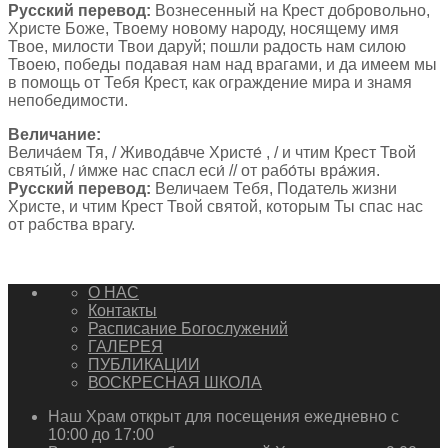
Русский перевод:
Вознесенный на Крест добровольно,
Христе Боже, Твоему новому народу, носящему имя
Твое, милости Твои даруй; пошли радость нам силою
Твоею, победы подавая нам над врагами, и да имеем мы
в помощь от Тебя Крест, как ограждение мира и знамя
непобедимости.
Величание:
Велича́ем Тя, / Живода́вче Христе́ , / и чтим Крест Твой
святы́й, / и́мже нас спасл еси́ // от рабо́ты вра́жия.
Русский перевод:
Величаем Тебя, Податель жизни
Христе, и чтим Крест Твой святой, которым Ты спас нас
от рабства врагу.
О НАС
Контакты
Расписание Богослужений
ГАЛЕРЕЯ
ПУБЛИКАЦИИ
ВОСКРЕСНАЯ ШКОЛА
Наш Храм открыт для посещения ежедневно с
10:00 до 17:00