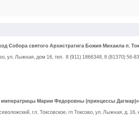
од Собора святого Архистратига Божия Михаила п. Т
, ул. Лыжная, дом 16, тел. 8 (911) 1866348, 8 (81370) 56-8
 императрицы Марии Федоровны (принцессы Дагмар)» 
воложский, г.п. Токсовское, гп Токсово, ул. Лыжная, д. 16, к