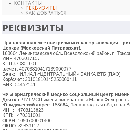
КОНТАКТЫ
РЕКВИЗИТЫ
КАК ДОБРАТЬСЯ
РЕКВИЗИТЫ
Православная местная религиозная организация Прих
Церкви (Московский Патриархат).
188664 Ленинградская обл., Всеволожский район, п. Токсово
ИНН
4703017157
КПП
470301001
р/счет:
40703810417139000077
Банк:
ФИЛИАЛ «ЦЕНТРАЛЬНЫЙ» БАНКА ВТБ (ПАО)
Кор\счет:
30101810145250000411
БИК:
044525411
ЧУ «Гериатрический медико-социальный центр имени
Для п/п:
ЧУ ГМСЦ имени императрицы Марии Федоровны
Юридический адрес:
188664, Ленинградская обл, м.р-н Все
ИНН:
4703113823
КПП:
470301001
ОГРН:
1094700001406
ОКПО:
89833112