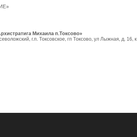
ИЕ»
Архистратига Михаила п.Токсово»
воложский, г.п. Токсовское, гп Токсово, ул Лыжная, д. 16, к