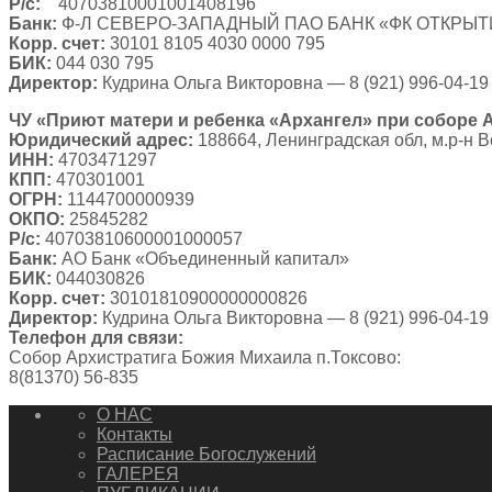
Р/с:
40703810001001408196
Банк:
Ф-Л СЕВЕРО-ЗАПАДНЫЙ ПАО БАНК «ФК ОТКРЫТ
Корр. счет:
30101 8105 4030 0000 795
БИК:
044 030 795
Директор:
Кудрина Ольга Викторовна — 8 (921) 996-04-19
ЧУ
«Приют матери и ребенка «Архангел» при соборе 
Юридический адрес:
188664, Ленинградская обл, м.р-н Все
ИНН:
4703471297
КПП:
470301001
ОГРН:
1144700000939
ОКПО:
25845282
Р/с:
40703810600001000057
Банк:
АО Банк «Объединенный капитал»
БИК:
044030826
Корр. счет:
30101810900000000826
Директор:
Кудрина Ольга Викторовна — 8 (921) 996-04-19
Телефон для связи:
Собор Архистратига Божия Михаила п.Токсово:
8(81370) 56-835
О НАС
Контакты
Расписание Богослужений
ГАЛЕРЕЯ