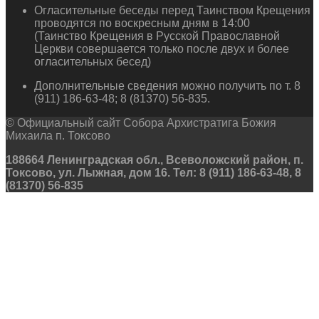
Огласительные беседы перед Таинством Крещения
проводятся по воскресным дням в 14:00
(Таинство Крещения в Русской Православной
Церкви совершается только после двух и более
огласительных бесед)
Дополнительные сведения можно получить по т. 8
(911) 186-63-48; 8 (81370) 56-835.
© Официальный сайт Собора Архистратига Божия
Михаила п. Токсово
188664 Ленинградская обл., Всеволожский район, п.
Токсово, ул. Лыжная, дом 16. Тел: 8 (911) 186-63-48, 8
(81370) 56-835