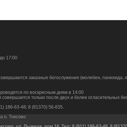
до 17:00
совершаются заказные богослужения (молебен, панихида, о
роводятся по воскресным дням в 14:00
 совершается только после двух и более огласительных бе
) 186-63-48; 8 (81370) 56-835.
 п. Токсово
во, ул. Лыжная, дом 16. Тел: 8 (911) 186-63-48, 8 (81370