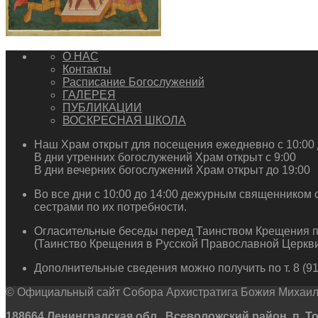
О НАС
Контакты
Расписание Богослужений
ГАЛЕРЕЯ
ПУБЛИКАЦИИ
ВОСКРЕСНАЯ ШКОЛА
Наш Храм открыт для посещения ежедневно с 10:00 
В дни утренних богослужений Храм открыт с 9:00
В дни вечерних богослужений Храм открыт до 19:00
Во все дни с 10:00 до 14:00 дежурным священником 
сестрами по их потребности.
Огласительные беседы перед Таинством Крещения п
(Таинство Крещения в Русской Православной Церкви
Дополнительные сведения можно получить по т. 8 (911
© Официальный сайт Собора Архистратига Божия Михаила
188664 Ленинградская обл., Всеволожский район, п. Токсо