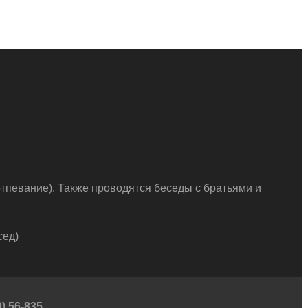
тпевание). Также проводятся беседы с братьями и
сед)
) 56-835