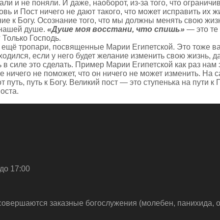
ли и не поняли. И даже, наоборот, из-за того, что ограни
вь и Пост ничего не дают такого, что может исправить их ж
е к Богу. Осознание того, что мы должны менять свою жиз
 нашей душе.
«Душе моя восстани, что спишь»
— это те 
 Только Господь.
ь ещё тропари, посвященные Марии Египетской. Это тоже ва
одился, если у него будет желание изменить свою жизнь, даж
в силе это сделать. Пример Марии Египетской как раз нам 
уже ничего не поможет, что он ничего не может изменить. На
 путь, путь к Богу. Великий пост — это ступенька на пути к 
оста.
до 17:00
совершаются заказные богослужения (молебен, панихида, о