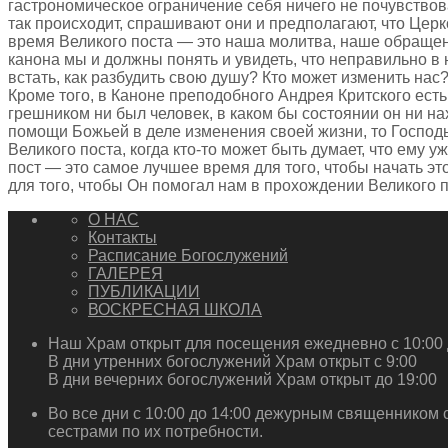
гастрономическое ограничение себя ничего не почувствова
так происходит, спрашивают они и предполагают, что Церко
время Великого поста — это наша молитва, наше обращени
канона мы и должны понять и увидеть, что неправильно в
встать, как разбудить свою душу? Кто может изменить нас?
Кроме того, в Каноне преподобного Андрея Критского ест
грешником ни был человек, в каком бы состоянии он ни нах
помощи Божьей в деле изменения своей жизни, то Господь 
Великого поста, когда кто-то может быть думает, что ему 
пост — это самое лучшее время для того, чтобы начать этот
для того, чтобы Он помогал нам в прохождении Великого п
О НАС
Контакты
Расписание Богослужений
ГАЛЕРЕЯ
ПУБЛИКАЦИИ
ВОСКРЕСНАЯ ШКОЛА
Наш Храм открыт для посещения ежедневно с 10:00 
В дни утренних богослужений Храм открыт с 9:00
В дни вечерних богослужений Храм открыт до 19:00
Во все дни с 10:00 до 14:00 дежурным священником 
сестрами по их потребности.