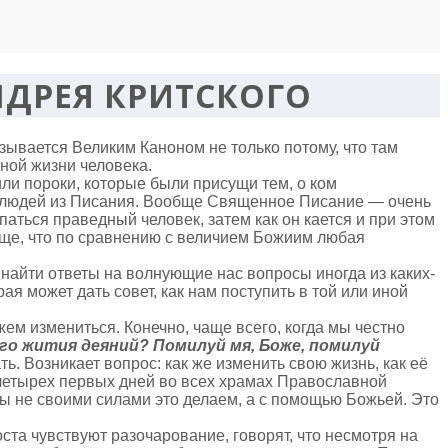
НДРЕЯ КРИТСКОГО
зывается Великим Каноном не только потому, что там
вной жизни человека.
ли пороки, которые были присущи тем, о ком
ами людей из Писания. Вообще Священное Писание — очень
упаться праведный человек, затем как он кается и при этом
обще, что по сравнению с величием Божиим любая
найти ответы на волнующие нас вопросы иногда из каких-
ая может дать совет, как нам поступить в той или иной
ем измениться. Конечно, чаще всего, когда мы честно
го жития деяний? Помилуй мя, Боже, помилуй
ть. Возникает вопрос: как же изменить свою жизнь, как её
 четырех первых дней во всех храмах Православной
Мы не своими силами это делаем, а с помощью Божьей. Это
ста чувствуют разочарование, говорят, что несмотря на