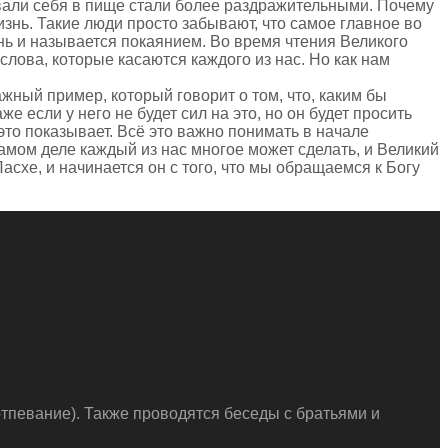
чивали себя в пище стали более раздражительными. Почему
изнь. Такие люди просто забывают, что самое главное во
нь и называется покаянием. Во время чтения Великого
слова, которые касаются каждого из нас. Но как нам
жный пример, который говорит о том, что, каким бы
е если у него не будет сил на это, но он будет просить
это показывает. Всё это важно понимать в начале
 самом деле каждый из нас многое может сделать, и Великий
Пасхе, и начинается он с того, что мы обращаемся к Богу
тпевание). Также проводятся беседы с братьями и