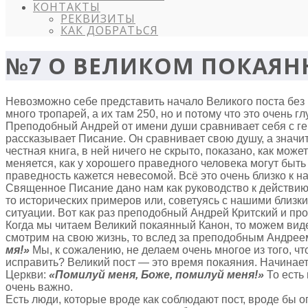
КОНТАКТЫ
РЕКВИЗИТЫ
КАК ДОБРАТЬСЯ
№7 О ВЕЛИКОМ ПОКАЯН
Невозможно себе представить начало Великого поста без 
много тропарей, а их там 250, но и потому что это очень
Преподобный Андрей от имени души сравнивает себя с гер
рассказывает Писание. Он сравнивает свою душу, а значи
честная книга, в ней ничего не скрыто, показано, как може
меняется, как у хорошего праведного человека могут быт
праведность кажется невесомой. Всё это очень близко к н
Священное Писание дано нам как руководство к действию
то исторических примеров или, советуясь с нашими близким
ситуации. Вот как раз преподобный Андрей Критский и про
Когда мы читаем Великий покаянный Канон, то можем виде
смотрим на свою жизнь, то вслед за преподобным Андрее
мя!»
Мы, к сожалению, не делаем очень многое из того, что
исправить? Великий пост — это время покаяния. Начинает
Церкви:
«Помилуй меня, Боже, помилуй меня!»
То есть
очень важно.
Есть люди, которые вроде как соблюдают пост, вроде бы о