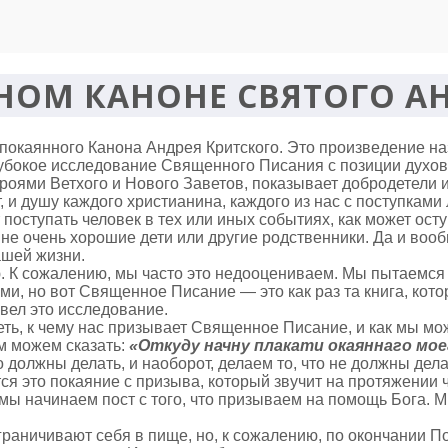
НОМ КАНОНЕ СВЯТОГО А
покаянного Канона Андрея Критского. Это произведение на
 глубокое исследование Священного Писания с позиции духо
оями Ветхого и Нового Заветов, показывает добродетели и
т, и душу каждого христианина, каждого из нас с поступк
т поступать человек в тех или иных событиях, как может ост
ь не очень хорошие дети или другие родственники. Да и во
ашей жизни.
. К сожалению, мы часто это недооцениваем. Мы пытаемся 
и, но вот Священное Писание — это как раз та книга, котор
вел это исследование.
ть, к чему нас призывает Священное Писание, и как мы мож
м можем сказать:
«Откуду начну плакати окаяннаго мое
 должны делать, и наоборот, делаем то, что не должны дела
ся это покаяние с призыва, который звучит на протяжении
 мы начинаем пост с того, что призываем на помощь Бога. 
граничивают себя в пище, но, к сожалению, по окончании По