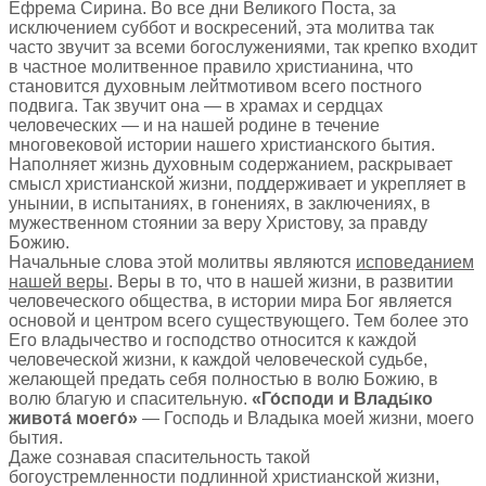
Ефрема Сирина. Во все дни Великого Поста, за
исключением суббот и воскресений, эта молитва так
часто звучит за всеми богослужениями, так крепко входит
в частное молитвенное правило христианина, что
становится духовным лейтмотивом всего постного
подвига. Так звучит она — в храмах и сердцах
человеческих — и на нашей родине в течение
многовековой истории нашего христианского бытия.
Наполняет жизнь духовным содержанием, раскрывает
смысл христианской жизни, поддерживает и укрепляет в
унынии, в испытаниях, в гонениях, в заключениях, в
мужественном стоянии за веру Христову, за правду
Божию.
Начальные слова этой молитвы являются
исповеданием
нашей веры
. Веры в то, что в нашей жизни, в развитии
человеческого общества, в истории мира Бог является
основой и центром всего существующего. Тем более это
Его владычество и господство относится к каждой
человеческой жизни, к каждой человеческой судьбе,
желающей предать себя полностью в волю Божию, в
волю благую и спасительную.
«Го́споди и Влады́ко
живота́ моего́»
— Господь и Владыка моей жизни, моего
бытия.
Даже сознавая спасительность такой
богоустремленности подлинной христианской жизни,