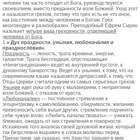
человек так часто отходит от Бога, руководствуется
своеволием, вместо преданности воле Божией. Уход этот
и называется грехом, потому что грех есть не что иное,
как расстояние между человеком и Богом. Грех
многовиден и разнообразен. Преподобный Ефрем Сирин
называет
четыре вида греховности, отделяющей
человека от Бога
.
1.
» Дух пра́здности, уны́ния, любонача́лия и
праздносло́вия»
.
Праздность
— леность, трата времени, энергии,
талантов. Трата бесплодная, опустошающая.
«Ничегонеделание» ведет ко внутренней пустоте, к
духовному банкротству. Ведет и к унынию, к тому, что на
современном языке называется депрессией, к тому, что
Отцы Церкви считали одним из самых серьезных грехов.
Уныние
идет рука об руку с маловерием, с неприятием
воли Божией, с отказом от креста.
«Любоначалие»
— постоянное стремление к
эгоцентризму, к самолюбованию, обидчивости, желанию
превозносить себя выше других, стремление подчинять
себе чужую волю. «Любить начальствовать» — унижать
ближних, ожидать от них стремления и покорности.
Искажение того анализа своей духовной жизни, который
так безусловно выражен в словах молитвы перед
Причастием, где сказано, что Христос пришел в мир