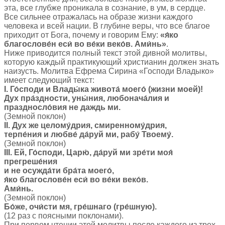
эта, все глубже проникала в сознание, в ум, в сердце.
Все сильнее отражалась на образе жизни каждого
человека и всей нации. В глубине веры, что все благое
приходит от Бога, почему и говорим Ему:
«я́ко
благослове́н еси́ во ве́ки веко́в. Ами́нь»
.
Ниже приводится полный текст этой дивной молитвы,
которую каждый практикующий христианин должен знать
наизусть. Молитва Ефрема Сирина «Господи Владыко»
имеет следующий текст:
I. Го́споди и Влады́ка живота́ моего́ (жизни моей)!
Дух пра́здности, уны́ния, любонача́лия и
праздносло́вия не даждь ми.
(Земной поклон)
II. Дух же целому́дрия, смиренному́дрия,
терпе́ния и любве́ да́руй ми, рабу́ Твоему́.
(Земной поклон)
III. Ей, Го́споди, Царю́, да́руй ми зре́ти моя́
прегреше́ния
и не осужда́ти бра́та моего́,
я́ко благослове́н еси́ во ве́ки веко́в.
Ами́нь.
(Земной поклон)
Бо́же, очи́сти мя, гре́шнаго (гре́шную).
(12 раз с поясными поклонами).
При первом чтении этой молитвы после каждого из трех