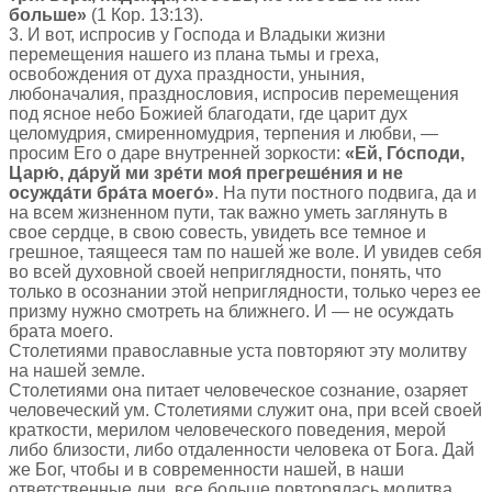
больше»
(1 Кор. 13:13).
3. И вот, испросив у Господа и Владыки жизни
перемещения нашего из плана тьмы и греха,
освобождения от духа праздности, уныния,
любоначалия, празднословия, испросив перемещения
под ясное небо Божией благодати, где царит дух
целомудрия, смиренномудрия, терпения и любви, —
просим Его о даре внутренней зоркости:
«Ей, Го́споди,
Царю́, да́руй ми зре́ти моя́ прегреше́ния и не
осужда́ти бра́та моего́»
. На пути постного подвига, да и
на всем жизненном пути, так важно уметь заглянуть в
свое сердце, в свою совесть, увидеть все темное и
грешное, таящееся там по нашей же воле. И увидев себя
во всей духовной своей неприглядности, понять, что
только в осознании этой неприглядности, только через ее
призму нужно смотреть на ближнего. И — не осуждать
брата моего.
Столетиями православные уста повторяют эту молитву
на нашей земле.
Столетиями она питает человеческое сознание, озаряет
человеческий ум. Столетиями служит она, при всей своей
краткости, мерилом человеческого поведения, мерой
либо близости, либо отдаленности человека от Бога. Дай
же Бог, чтобы и в современности нашей, в наши
ответственные дни, все больше повторялась молитва