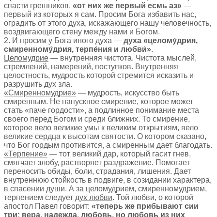
спасти грешников,
«от них же первый есмь аз»
—
первый из которых я сам. Просим Бога избавить нас,
оградить от этого духа, искажающего нашу человечность,
воздвигающего стену между нами и Богом.
2. И просим у Бога иного духа —
духа «целому́дрия,
смиренному́дрия, терпе́ния и любви́»
.
Целомудрие
— внутренняя чистота. Чистота мыслей,
стремлений, намерений, поступков. Внутренняя
целостность, мудрость которой стремится исказить и
разрушить дух зла.
«Смиренномудрие»
— мудрость, искусство быть
смиренным. Не напускное смирение, которое может
стать «паче гордости», а подлинное понимание места
своего перед Богом и среди ближних. То смирение,
которое вело великие умы к великим открытиям, вело
великие сердца к высотам святости. О котором сказано,
что Бог гордым противится, а смиренным дает благодать.
«Терпение»
— тот великий дар, который гасит гнев,
смягчает злобу, растворяет раздражение. Помогает
переносить обиды, боли, страдания, лишения. Дает
внутреннюю стойкость в подвиге, в созидании характера,
в спасении души. А за целомудрием, смиренномудрием,
терпением следует
дух любви
. Той любви, о которой
апостол Павел говорит:
«теперь же прибывают сии
три: вера, надежда, любовь, но любовь из них