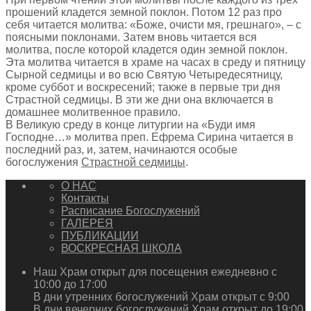
прошений кладется земной поклон. Потом 12 раз про
себя читается молитва: «Боже, очисти мя, грешнаго», – с
поясными поклонами. Затем вновь читается вся
молитва, после которой кладется один земной поклон.
Эта молитва читается в храме на часах в среду и пятницу
Сырной седмицы и во всю Святую Четыредесятницу,
кроме суббот и воскресений; также в первые три дня
Страстной седмицы. В эти же дни она включается в
домашнее молитвенное правило.
В Великую среду в конце литургии на «Буди имя
Господне…» молитва преп. Ефрема Сирина читается в
последний раз, и, затем, начинаются особые
богослужения
Страстной седмицы
.
О НАС
Контакты
Расписание Богослужений
ГАЛЕРЕЯ
ПУБЛИКАЦИИ
ВОСКРЕСНАЯ ШКОЛА
Наш Храм открыт для посещения ежедневно с
10:00 до 17:00
В дни утренних богослужений Храм открыт с 9:00
В дни вечерних богослужений Храм открыт до 19:00