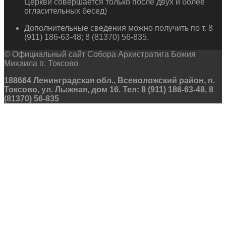
Церкви совершается только после двух и более
огласительных бесед)
Дополнительные сведения можно получить по т. 8
(911) 186-63-48; 8 (81370) 56-835.
© Официальный сайт Собора Архистратига Божия
Михаила п. Токсово
188664 Ленинградская обл., Всеволожский район, п.
Токсово, ул. Лыжная, дом 16. Тел: 8 (911) 186-63-48, 8
(81370) 56-835