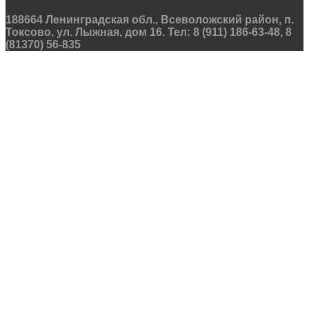
188664 Ленинградская обл., Всеволожский район, п.
Токсово, ул. Лыжная, дом 16. Тел: 8 (911) 186-63-48, 8
(81370) 56-835