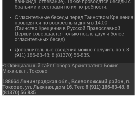
панихида, отпевание). Также проводятся беседы с
братьями и сестрами по их потребности.
Огласительные беседы перед Таинством Крещения
проводятся по воскресным дням в 14:00
(Таинство Крещения в Русской Православной
Церкви совершается только после двух и более
огласительных бесед)
Дополнительные сведения можно получить по т. 8
(911) 186-63-48; 8 (81370) 56-835.
© Официальный сайт Собора Архистратига Божия
Михаила п. Токсово
188664 Ленинградская обл., Всеволожский район, п.
Токсово, ул. Лыжная, дом 16. Тел: 8 (911) 186-63-48, 8
(81370) 56-835