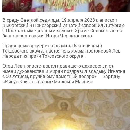
В среду Светлой седмицы, 19 апреля 2023 г. епископ
Выборгский и Приозерский Игнатий совершил Литургию
с Пасхальным крестным ходом в Храме-Колокольне св.
благоверного князя Игоря Черниговского.
Правящему архиерею сослужил благочинный
Токсовского округа, настоятель храма протоиерей Лев
Нерода и клирики Токсовского округа.
Отец Лев приветствовал правящего архиерея, и от
имени духовенства и мирян поздравил владыку Игнатия
с 50-летием, вручив ему памятный подарок — картину
«Иисус Христос в доме Марфы и Марии».