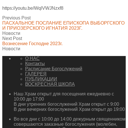
https://youtu.be/WqlVWJNzxf8
Previous Post
ПАСХАЛЬНОЕ ПОСЛАНИЕ ЕПИСКОПА ВЫБОРГСКОГО
И ПРИОЗЕРСКОГО ИГНАТИЯ 2023Г.
Новости
Next Post
Вознесение Господне 2023г.
Новости
О НАС
Контакты
Расписание Богослужений
ГАЛЕРЕЯ
ПУБЛИКАЦИИ
ВОСКРЕСНАЯ ШКОЛА
Наш Храм открыт для посещения ежедневно с
10:00 до 17:00
В дни утренних богослужений Храм открыт с 9:00
В дни вечерних богослужений Храм открыт до 19:00
Во все дни с 10:00 до 14:00 дежурным священником
совершаются заказные богослужения (молебен,