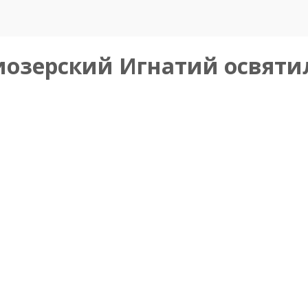
иозерский Игнатий освятил