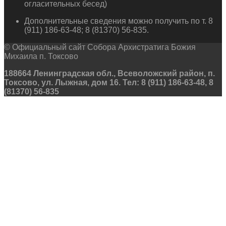
огласительных бесед)
Дополнительные сведения можно получить по т. 8
(911) 186-63-48; 8 (81370) 56-835.
© Официальный сайт Собора Архистратига Божия
Михаила п. Токсово
188664 Ленинградская обл., Всеволожский район, п.
Токсово, ул. Лыжная, дом 16. Тел: 8 (911) 186-63-48, 8
(81370) 56-835