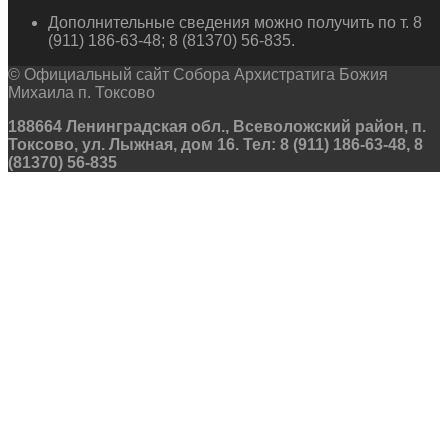
Дополнительные сведения можно получить по т. 8
(911) 186-63-48; 8 (81370) 56-835.
© Официальный сайт Собора Архистратига Божия
Михаила п. Токсово
188664 Ленинградская обл., Всеволожский район, п.
Токсово, ул. Лыжная, дом 16. Тел: 8 (911) 186-63-48, 8
(81370) 56-835