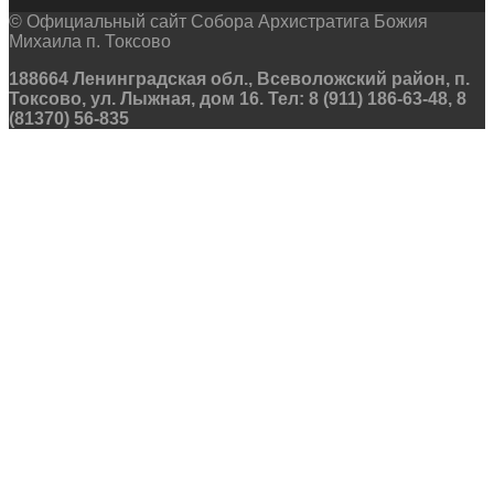
© Официальный сайт Собора Архистратига Божия
Михаила п. Токсово
188664 Ленинградская обл., Всеволожский район, п.
Токсово, ул. Лыжная, дом 16. Тел: 8 (911) 186-63-48, 8
(81370) 56-835