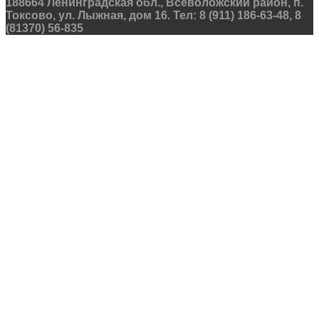
188664 Ленинградская обл., Всеволожский район, п.
Токсово, ул. Лыжная, дом 16. Тел: 8 (911) 186-63-48, 8
(81370) 56-835