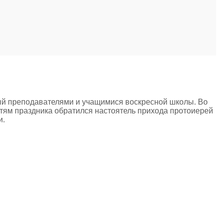
ный преподавателями и учащимися воскресной школы. Во
стям праздника обратился настоятель прихода протоиерей
и.