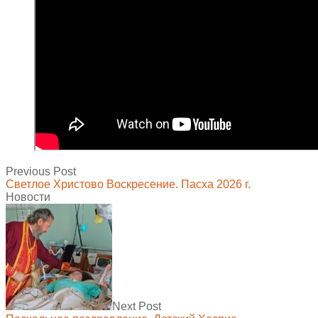
Previous Post
Светлое Христово Воскресение. Пасха 2026 г.
Новости
Next Post