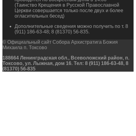
(Таинство Крещения в Русской Православной
Церкви совершается только после двух и более
огласительных бесед)
Дополнительные сведения можно получить по т. 8
(911) 186-63-48; 8 (81370) 56-835.
© Официальный сайт Собора Архистратига Божия
Михаила п. Токсово
188664 Ленинградская обл., Всеволожский район, п.
Токсово, ул. Лыжная, дом 16. Тел: 8 (911) 186-63-48, 8
(81370) 56-835