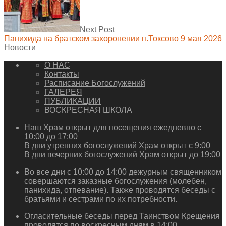
Next Post
Панихида на братском захоронении п.Токсово 9 мая 2026
Новости
О НАС
Контакты
Расписание Богослужений
ГАЛЕРЕЯ
ПУБЛИКАЦИИ
ВОСКРЕСНАЯ ШКОЛА
Наш Храм открыт для посещения ежедневно с
10:00 до 17:00
В дни утренних богослужений Храм открыт с 9:00
В дни вечерних богослужений Храм открыт до 19:00
Во все дни с 10:00 до 14:00 дежурным священником
совершаются заказные богослужения (молебен,
панихида, отпевание). Также проводятся беседы с
братьями и сестрами по их потребности.
Огласительные беседы перед Таинством Крещения
проводятся по воскресным дням в 14:00