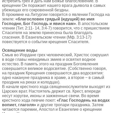
истребить грех и дать нам Божье благословение. В
крещении Он поражает нашего врага дьявола в самых
убежищах его сокровенной бездны.
В прокимне на Литургии говорится о явлении Господа на
земле:
«благословен грядый (идущий) во имя
Господне, Бог Господь и явися нам»
. В апостольском
чтении (Тит. 2:11- 14, 3:4-7) говорится, что с пришествием
Спасителя на землю принесена была благодать
спасения. В Евангельском чтении (Мф. 3:13-17)
повествуется о событии крещения Спасителя.
Освящение воды
Смыв во Иордане грех человеческий, Христос сокрушил
в воде главы невидимых змиев и освятил водное
естество. В память этого на праздник Богоявления
совершается великое водосвятие. (Собственно говоря,
на праздник Крещения совершаются два водосвятия:
одно накануне праздника в храме, а второе − в самый
праздник на реках и колодцах).
В начале крестного хода священнослужители выходят из
Царских врат. Настоятель держит св. Крест, впереди
несут хоругви, иконы и зажженные свечи. Во время
крестного хода певчие поют:
«Глас Господень на водах
вопиет, глаголя»
и другие тропари праздника. Затем
читаются паремии, Апостол и Евангелие о крещении