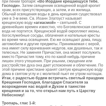
при пении тропаря:
«Во Иордане крещающуся Тебе,
Господи»
. Затем священник освященной водой кропит
храм, всех присутствующих, а затем, и их жилища.
Обычай освящения воды в день крещения существовал
уже в 3-м веке. Св. Иоанн Златоуст называет
крещенскую воду
«агиасмой»
− святыней. С
древнейших времен известно, что Богоявленская святая
вода не портится. Крещенской водой окропляют иконы,
богослужебные сосуды, облачения и нательные кресты
во время чина освящения. Ею же освящают дома, пищу,
автомобили и другие предметы. Принимаемая с верой,
она имеет силу врачевания недугов, как душевных, так и
телесных. Не заменяя Причастия, она может послужить
вместо Причастия тому, кто по какой-нибудь причине
лишен этого утешения. При унынии, смущении или
расстройстве духа она дает успокоение и облегчение. По
этой причине христиане хранят святую крещенскую воду
дома в святом углу и с молитвой пьют ее утром натощак.
Итак, с радостью будем встречать светлый праздник
Крещения Господня, благодаря Спасителя за
возрождение нас водой и Духом в таинстве
крещения и за то, что открыл нам путь к Царству
Небесному!
Тропарь, глас 1-й: