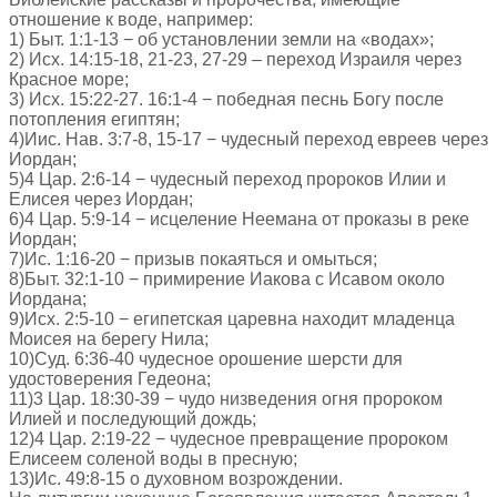
отношение к воде, например:
1) Быт. 1:1-13 − об установлении земли на «водах»;
2) Исх. 14:15-18, 21-23, 27-29 – переход Израиля через
Красное море;
3) Исх. 15:22-27. 16:1-4 − победная песнь Богу после
потопления египтян;
4)Иис. Нав. 3:7-8, 15-17 − чудесный переход евреев через
Иордан;
5)4 Цар. 2:6-14 − чудесный переход пророков Илии и
Елисея через Иордан;
6)4 Цар. 5:9-14 − исцеление Неемана от проказы в реке
Иордан;
7)Ис. 1:16-20 − призыв покаяться и омыться;
8)Быт. 32:1-10 − примирение Иакова с Исавом около
Иордана;
9)Исх. 2:5-10 − египетская царевна находит младенца
Моисея на берегу Нила;
10)Суд. 6:36-40 чудесное орошение шерсти для
удостоверения Гедеона;
11)3 Цар. 18:30-39 − чудо низведения огня пророком
Илией и последующий дождь;
12)4 Цар. 2:19-22 − чудесное превращение пророком
Елисеем соленой воды в пресную;
13)Ис. 49:8-15 о духовном возрождении.