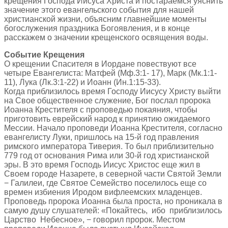
крещения Господа Иисуса Христа и постараемся уяснить
значение этого евангельского события для нашей
христианской жизни, объясним главнейшие моменты
богослужения праздника Богоявления, и в конце
расскажем о значении крещенского освящения воды.
Событие Крещения
О крещении Спасителя в Иордане повествуют все
четыре Евангелиста: Матфей (Мф.3:1- 17), Марк (Мк.1:1-
11), Лука (Лк.3:1-22) и Иоанн (Ин.1:15-33).
Когда приблизилось время Господу Иисусу Христу выйти
на Свое общественное служение, Бог послал пророка
Иоанна Крестителя с проповедью покаяния, чтобы
приготовить еврейский народ к принятию ожидаемого
Мессии. Начало проповеди Иоанна Крестителя, согласно
евангелисту Луки, пришлось на 15-й год правления
римского императора Тиверия. То был приблизительно
779 год от основания Рима или 30-й год христианской
эры. В это время Господь Иисус Христос еще жил в
Своем городе Назарете, в северной части Святой Земли
− Галилеи, где Святое Семейство поселилось еще со
времен избиения Иродом вифлеемских младенцев.
Проповедь пророка Иоанна была проста, но проникала в
самую душу слушателей: «Покайтесь, ибо приблизилось
Царство Небесное», − говорил пророк. Местом