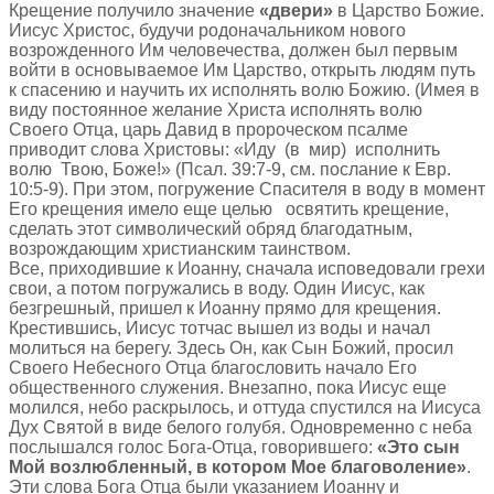
Крещение получило значение
«двери»
в Царство Божие.
Иисус Христос, будучи родоначальником нового
возрожденного Им человечества, должен был первым
войти в основываемое Им Царство, открыть людям путь
к спасению и научить их исполнять волю Божию. (Имея в
виду постоянное желание Христа исполнять волю
Своего Отца, царь Давид в пророческом псалме
приводит слова Христовы: «Иду (в мир) исполнить
волю Твою, Боже!» (Псал. 39:7-9, см. послание к Евр.
10:5-9). При этом, погружение Спасителя в воду в момент
Его крещения имело еще целью освятить крещение,
сделать этот символический обряд благодатным,
возрождающим христианским таинством.
Все, приходившие к Иоанну, сначала исповедовали грехи
свои, а потом погружались в воду. Один Иисус, как
безгрешный, пришел к Иоанну прямо для крещения.
Крестившись, Иисус тотчас вышел из воды и начал
молиться на берегу. Здесь Он, как Сын Божий, просил
Своего Небесного Отца благословить начало Его
общественного служения. Внезапно, пока Иисус еще
молился, небо раскрылось, и оттуда спустился на Иисуса
Дух Святой в виде белого голубя. Одновременно с неба
послышался голос Бога-Отца, говорившего:
«Это сын
Мой возлюбленный, в котором Мое благоволение»
.
Эти слова Бога Отца были указанием Иоанну и