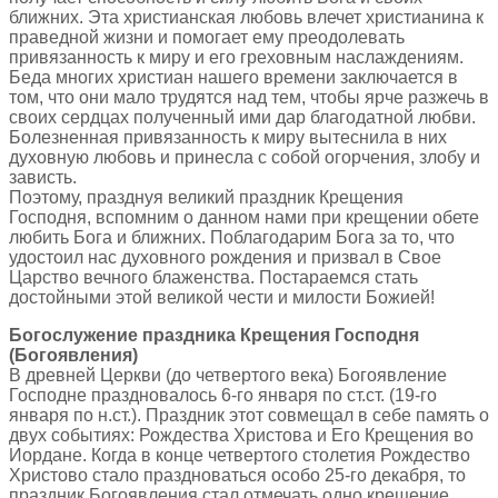
ближних. Эта христианская любовь влечет христианина к
праведной жизни и помогает ему преодолевать
привязанность к миру и его греховным наслаждениям.
Беда многих христиан нашего времени заключается в
том, что они мало трудятся над тем, чтобы ярче разжечь в
своих сердцах полученный ими дар благодатной любви.
Болезненная привязанность к миру вытеснила в них
духовную любовь и принесла с собой огорчения, злобу и
зависть.
Поэтому, празднуя великий праздник Крещения
Господня, вспомним о данном нами при крещении обете
любить Бога и ближних. Поблагодарим Бога за то, что
удостоил нас духовного рождения и призвал в Свое
Царство вечного блаженства. Постараемся стать
достойными этой великой чести и милости Божией!
Богослужение праздника Крещения Господня
(Богоявления)
В древней Церкви (до четвертого века) Богоявление
Господне праздновалось 6-го января по ст.ст. (19-го
января по н.ст.). Праздник этот совмещал в себе память о
двух событиях: Рождества Христова и Его Крещения во
Иордане. Когда в конце четвертого столетия Рождество
Христово стало праздноваться особо 25-го декабря, то
праздник Богоявления стал отмечать одно крещение