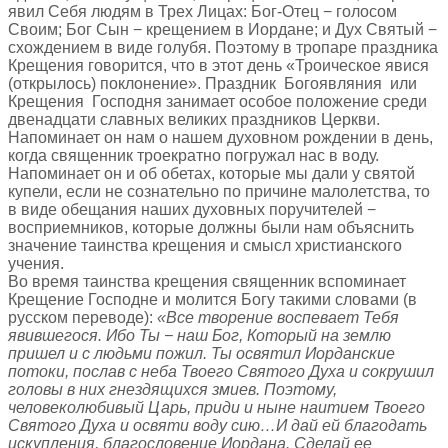
явил Себя людям в Трех Лицах: Бог-Отец − голосом
Своим; Бог Сын − крещением в Иордане; и Дух Святый −
схождением в виде голубя. Поэтому в тропаре праздника
Крещения говорится, что в этот день «Троическое явися
(открылось) поклонение». Праздник Богоявляния или
Крещения Господня занимает особое положение среди
двенадцати славных великих праздников Церкви.
Напоминает он нам о нашем духовном рождении в день,
когда священник троекратно погружал нас в воду.
Напоминает он и об обетах, которые мы дали у святой
купели, если не сознательно по причине малолетства, то
в виде обещания наших духовных поручителей −
восприемников, которые должны были нам объяснить
значение таинства крещения и смысл христианского
учения.
Во время таинства крещения священник вспоминает
Крещение Господне и молится Богу такими словами (в
русском переводе):
«Все творение воспевает Тебя
явившегося. Ибо Ты − наш Бог, Который на землю
пришел и с людьми пожил. Ты освятил Иорданские
потоки, послав с неба Твоего Святого Духа и сокрушил
головы в них гнездящихся змиев. Поэтому,
человеколюбивый Царь, приди и ныне наитием Твоего
Святого Духа и освяти воду сию…И дай ей благодать
искупления, благословение Иордана. Сделай ее