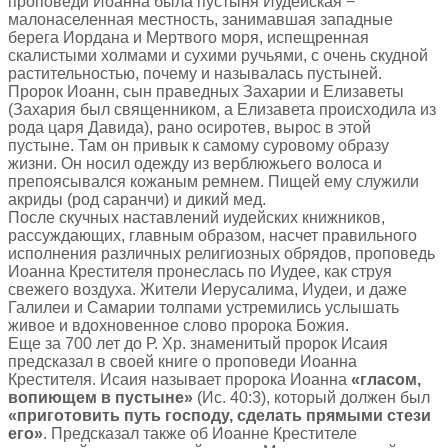
проповеди Иоанна была пустыня Иудейская −
малонаселенная местность, занимавшая западные
берега Иордана и Мертвого моря, испещренная
скалистыми холмами и сухими ручьями, с очень скудной
растительностью, почему и называлась пустыней.
Пророк Иоанн, сын праведных Захарии и Елизаветы
(Захария был священником, а Елизавета происходила из
рода царя Давида), рано осиротев, вырос в этой
пустыне. Там он привык к самому суровому образу
жизни. Он носил одежду из верблюжьего волоса и
препоясывался кожаным ремнем. Пищей ему служили
акриды (род саранчи) и дикий мед.
После скучных наставлений иудейских книжников,
рассуждающих, главным образом, насчет правильного
исполнения различных религиозных обрядов, проповедь
Иоанна Крестителя пронеслась по Иудее, как струя
свежего воздуха. Жители Иерусалима, Иудеи, и даже
Галилеи и Самарии толпами устремились услышать
живое и вдохновенное слово пророка Божия.
Еще за 700 лет до Р. Хр. знаменитый пророк Исаия
предсказал в своей книге о проповеди Иоанна
Крестителя. Исаия называет пророка Иоанна
«гласом,
вопиющем в пустыне»
(Ис. 40:3), который должен был
«приготовить путь господу, сделать прямыми стези
его»
. Предсказал также об Иоанне Крестителе