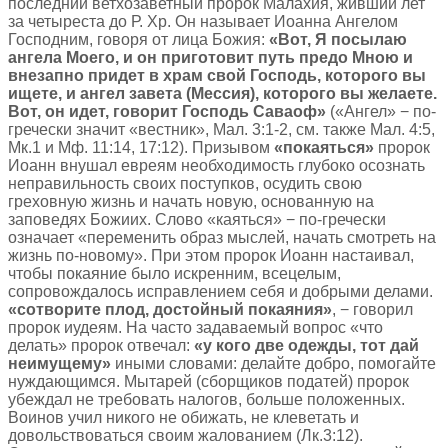
последний ветхозаветный пророк Малахия, живший лет
за четыреста до Р. Хр. Он называет Иоанна Ангелом
Господним, говоря от лица Божия:
«Вот, Я посылаю
ангела Моего, и он приготовит путь предо Мною и
внезапно придет в храм свой Господь, которого вы
ищете, и ангел завета (Мессия), которого вы желаете.
Вот, он идет, говорит Господь Cаваоф»
(«Ангел» − по-
гречески значит «вестник», Мал. 3:1-2, см. также Мал. 4:5,
Мк.1 и Мф. 11:14, 17:12). Призывом
«покаяться»
пророк
Иоанн внушал евреям необходимость глубоко осознать
неправильность своих поступков, осудить свою
греховную жизнь и начать новую, основанную на
заповедях Божиих. Слово «каяться» − по-гречески
означает «переменить образ мыслей, начать смотреть на
жизнь по-новому». При этом пророк Иоанн настаивал,
чтобы покаяние было искренним, всецелым,
сопровождалось исправлением себя и добрыми делами.
«сотворите плод, достойный покаяния»
, − говорил
пророк иудеям. На часто задаваемый вопрос «что
делать» пророк отвечал:
«у кого две одежды, тот дай
неимущему»
иными словами: делайте добро, помогайте
нуждающимся. Мытарей (сборщиков податей) пророк
убеждал не требовать налогов, больше положенных.
Воинов учил никого не обижать, не клеветать и
довольствоваться своим жалованием (Лк.3:12).