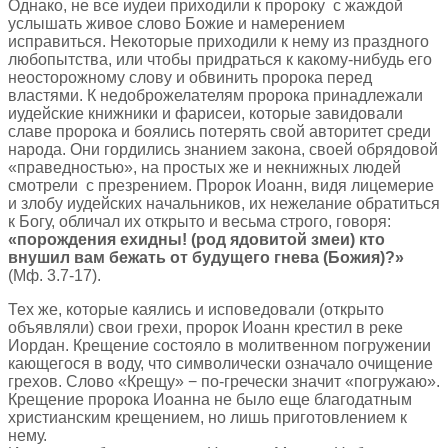
Однако, не все иудеи приходили к пророку с жаждой
услышать живое слово Божие и намерением
исправиться. Некоторые приходили к нему из праздного
любопытства, или чтобы придраться к какому-нибудь его
неосторожному слову и обвинить пророка перед
властями. К недоброжелателям пророка принадлежали
иудейские книжники и фарисеи, которые завидовали
славе пророка и боялись потерять свой авторитет среди
народа. Они гордились знанием закона, своей обрядовой
«праведностью», на простых же и некнижных людей
смотрели с презрением. Пророк Иоанн, видя лицемерие
и злобу иудейских начальников, их нежелание обратиться
к Богу, обличал их открыто и весьма строго, говоря:
«порождения ехидны! (род ядовитой змеи) кто
внушил вам бежать от будущего гнева (Божия)?»
(Мф. 3.7-17).
Тех же, которые каялись и исповедовали (открыто
объявляли) свои грехи, пророк Иоанн крестил в реке
Иордан. Крещение состояло в молитвенном погружении
кающегося в воду, что символически означало очищение
грехов. Слово «Крещу» − по-гречески значит «погружаю».
Крещение пророка Иоанна не было еще благодатным
христианским крещением, но лишь приготовлением к
нему.