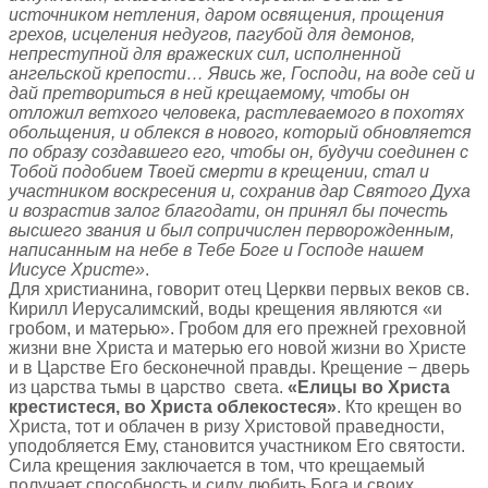
источником нетления, даром освящения, прощения
грехов, исцеления недугов, пагубой для демонов,
непреступной для вражеских сил, исполненной
ангельской крепости… Явись же, Господи, на воде сей и
дай претвориться в ней крещаемому, чтобы он
отложил ветхого человека, растлеваемого в похотях
обольщения, и облекся в нового, который обновляется
по образу создавшего его, чтобы он, будучи соединен с
Тобой подобием Твоей смерти в крещении, стал и
участником воскресения и, сохранив дар Святого Духа
и возрастив залог благодати, он принял бы почесть
высшего звания и был сопричислен перворожденным,
написанным на небе в Тебе Боге и Господе нашем
Иисусе Христе»
.
Для христианина, говорит отец Церкви первых веков св.
Кирилл Иерусалимский, воды крещения являются «и
гробом, и матерью». Гробом для его прежней греховной
жизни вне Христа и матерью его новой жизни во Христе
и в Царстве Его бесконечной правды. Крещение − дверь
из царства тьмы в царство света.
«Елицы во Христа
крестистеся, во Христа облекостеся»
. Кто крещен во
Христа, тот и облачен в ризу Христовой праведности,
уподобляется Ему, становится участником Его святости.
Сила крещения заключается в том, что крещаемый
получает способность и силу любить Бога и своих