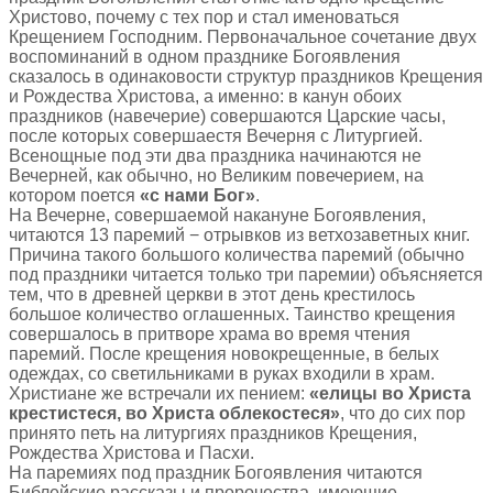
Христово, почему с тех пор и стал именоваться
Крещением Господним. Первоначальное сочетание двух
воспоминаний в одном празднике Богоявления
сказалось в одинаковости структур праздников Крещения
и Рождества Христова, а именно: в канун обоих
праздников (навечерие) совершаются Царские часы,
после которых совершаестя Вечерня с Литургией.
Всенощные под эти два праздника начинаются не
Вечерней, как обычно, но Великим повечерием, на
котором поется
«с нами Бог»
.
На Вечерне, совершаемой накануне Богоявления,
читаются 13 паремий − отрывков из ветхозаветных книг.
Причина такого большого количества паремий (обычно
под праздники читается только три паремии) объясняется
тем, что в древней церкви в этот день крестилось
большое количество оглашенных. Таинство крещения
совершалось в притворе храма во время чтения
паремий. После крещения новокрещенные, в белых
одеждах, со светильниками в руках входили в храм.
Христиане же встречали их пением:
«елицы во Христа
крестистеся, во Христа облекостеся»
, что до сих пор
принято петь на литургиях праздников Крещения,
Рождества Христова и Пасхи.
На паремиях под праздник Богоявления читаются
Библейские рассказы и пророчества, имеющие