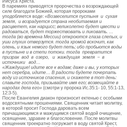
Иисуса Христа.
В паремиях приводятся пророчества о возрождающей
силе благодати Божией, которая пророками
уподобляется воде:
«Возвеселится пустыня и сухая
земля, и возрадуется страна необитаемая и
расцветет, как нарцисс; великолепно будет цвести и
радоваться, будет торжествовать и ликовать. …
тогда (во времена Мессии) откроются глаза слепых, и
уши глухих отверзутся. тогда хромой вскочит, как
олень, и язык немого будет петь; ибо пробьются воды
в пустыне и в степи потоки. тогда превратится
призрак вод в озеро, и жаждущая земля − в
источники вод…
«Жаждущие! идите все к водам; даже и вы, у которых
нет серебра, идите… В радости будете почерпать
воду из источников спасения, и скажете в тот день:
славьте господа, призывайте имя его; возвещайте в
народах дела его»
(смотри у пророка Ис.35:1- 10, 55:1-13,
12:3-5).
После Евангелия диакон произносит ектенью с особыми
водосвятными прошениями. Священник читает молитву,
в которой просит Господа даровать всем
причащающимся и мажущимся святой водой очищение,
освящение, здравие и благословение. После молитвы
священник троекратно погружает в воду святой Крест,