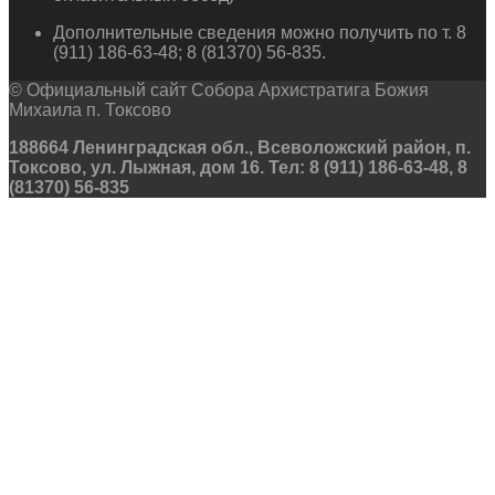
Дополнительные сведения можно получить по т. 8
(911) 186-63-48; 8 (81370) 56-835.
© Официальный сайт Собора Архистратига Божия
Михаила п. Токсово
188664 Ленинградская обл., Всеволожский район, п.
Токсово, ул. Лыжная, дом 16. Тел: 8 (911) 186-63-48, 8
(81370) 56-835