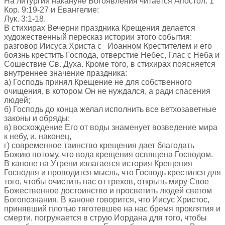
На литургии накануне Богоявления читается Апостол: 1
Кор. 9:19-27 и Евангелие:
Лук. 3:1-18.
В стихирах Вечерни праздника Крещения делается
художественный пересказ истории этого события:
разговор Иисуса Христа с Иоанном Крестителем и его
боязнь крестить Господа, отверстие Небес, Глас с Неба и
Сошествие Св. Духа. Кроме того, в стихирах поясняется
внутреннее значение праздника:
а) Господь принял Крещение не для собственного
очищения, в котором Он не нуждался, а ради спасения
людей;
б) Господь до конца желал исполнить все ветхозаветные
законы и обряды;
в) восхождение Его от воды знаменует возведение мира
к небу, и, наконец,
г) современное таинство крещения дает благодать
Божию потому, что вода крещения освящена Господом.
В каноне на Утрени излагается история Крещения
Господня и проводится мысль, что Господь крестился для
того, чтобы очистить нас от грехов, открыть миру Свое
Божественное достоинство и просветить людей светом
Богопознания. В каноне говорится, что Иисус Христос,
принявший плотью тяготевшее на нас бремя проклятия и
смерти, погружается в струю Иордана для того, чтобы