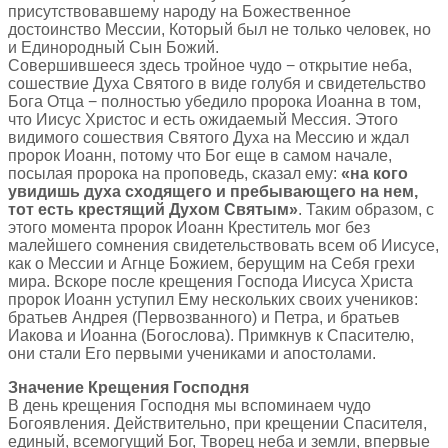
присутствовавшему народу на Божественное
достоинство Мессии, Который был не только человек, но
и Единородный Сын Божий.
Совершившееся здесь тройное чудо − открытие неба,
сошествие Духа Святого в виде голубя и свидетельство
Бога Отца − полностью убедило пророка Иоанна в том,
что Иисус Христос и есть ожидаемый Мессия. Этого
видимого сошествия Святого Духа на Мессию и ждал
пророк Иоанн, потому что Бог еще в самом начале,
посылая пророка на проповедь, сказал ему:
«на кого
увидишь духа сходящего и пребывающего на нем,
тот есть крестящий Духом Святым»
. Таким образом, с
этого момента пророк Иоанн Креститель мог без
малейшего сомнения свидетельствовать всем об Иисусе,
как о Мессии и Агнце Божием, берущим на Себя грехи
мира. Вскоре после крещения Господа Иисуса Христа
пророк Иоанн уступил Ему нескольких своих учеников:
братьев Андрея (Первозванного) и Петра, и братьев
Иакова и Иоанна (Богослова). Примкнув к Спасителю,
они стали Его первыми учениками и апостолами.
Значение Крещения Господня
В день крещения Господня мы вспоминаем чудо
Богоявления. Действительно, при крещении Спасителя,
единый, всемогущий Бог, Творец неба и земли, впервые