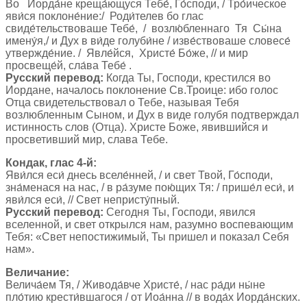
Во Иорда́не креща́ющуся Тебе́, Го́споди, / Тро́ическое
яви́ся поклоне́ние:/ Роди́телев бо глас
свиде́тельствоваше Тебе́, / возлю́бленнаго Тя Сы́на
имену́я,/ и Дух в ви́де голуби́не / изве́ствоваше словесе́
утвержде́ние. / Явле́йся, Христе́ Бо́же, // и мир
просвеще́й, сла́ва Тебе́ .
Русский перевод:
Когда Ты, Господи, крестился во
Иордане, началось поклонение Св.Троице: ибо голос
Отца свидетельствовал о Тебе, называя Тебя
возлюбленным Сыном, и Дух в виде голубя подтверждал
истинность слов (Отца). Христе Боже, явившийся и
просветивший мир, слава Тебе.
Кондак, глас 4-й:
Яви́лся еси́ днесь вселе́нней, / и свет Твой, Го́споди,
зна́менася на нас, / в ра́зуме пою́щих Тя: / прише́л еси́, и
яви́лся еси́, // Свет непристу́пный.
Русский перевод:
Сегодня Ты, Господи, явился
вселенной, и свет открылся нам, разумно воспевающим
Тебя: «Свет непостижимый, Ты пришел и показал Себя
нам».
Величание:
Велича́ем Тя, / Живода́вче Христе́, / нас ра́ди ны́не
пло́тию крести́вшагося / от Иоа́нна // в вода́х Иорда́нских.