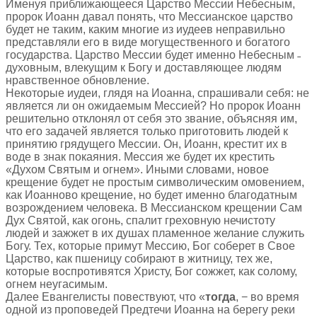
Именуя приближающееся Царство Мессии Небесным,
пророк Иоанн давал понять, что Мессианское царство
будет не таким, каким многие из иудеев неправильно
представляли его в виде могущественного и богатого
государства. Царство Мессии будет именно Небесным ˗
духовным, влекущим к Богу и доставляющее людям
нравственное обновление.
Некоторые иудеи, глядя на Иоанна, спрашивали себя: не
является ли он ожидаемым Мессией? Но пророк Иоанн
решительно отклонял от себя это звание, объясняя им,
что его задачей является только приготовить людей к
принятию грядущего Мессии. Он, Иоанн, крестит их в
воде в знак покаяния. Мессия же будет их крестить
«Духом Святым и огнем». Иными словами, новое
крещение будет не простым символическим омовением,
как Иоанново крещение, но будет именно благодатным
возрождением человека. В Мессианском крещении Сам
Дух Святой, как огонь, спалит греховную нечистоту
людей и зажжет в их душах пламенное желание служить
Богу. Тех, которые примут Мессию, Бог соберет в Свое
Царство, как пшеницу собирают в житницу, тех же,
которые воспротивятся Христу, Бог сожжет, как солому,
огнем неугасимым.
Далее Евангелисты повествуют, что «
тогда
, − во время
одной из проповедей Предтечи Иоанна на берегу реки