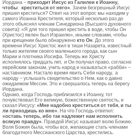
Иордана −
приходит Иисус из Галилеи к Иоанну,
чтобы креститься от него»
. Зачем безгрешный Иисус
пришел креститься? Ответ на этот вопрос мы находим у
самого Иоанна Крестителя, который несколько раз до
этого объяснял членам Синедриона (Высшего духовного
совета): «Я для того пришел крестить в воде, чтобы Он
(Христос) явлен был Израилю», иными словами, чтобы
при крещении было обнаружено
кто Он
. До этого
времени Иисус Христос жил в тиши Назарета, известный
только жителям своего маленького города, как сын
Марии и плотника Иосифа. Теперь же Христу
исполнялось тридцать лет, и Он получал право, согласно
еврейским законам, учить народ и называться «рабби» −
наставником. Настало время явить Себя народу, а
народу − услышать свидетельство о Нем, как о давно
ожидаемом Мессии. Это и свершалось теперь на берегу
Иордана.
Однако, когда Господь приблизился к Иоанну, тот
почувствовал Его великую, божественную святость, и
сказал Иисусу:
«Мне надобно креститься от тебя, и ты
ли приходишь ко мне»
. На что Господь ответил:
«оставь теперь, ибо так надлежит нам исполнить
всякую правду»
. Правдой Иисус называет волю Божию.
Воля Божия была, чтобы все, желающие стать членами
благодатного Мессианского Царства, крестились.