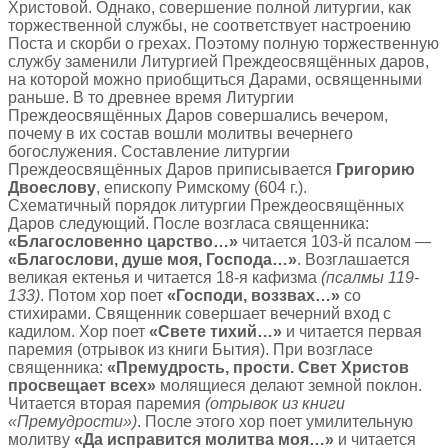
Христовой. Однако, совершение полной литургии, как
торжественной службы, не соответствует настроению
Поста и скорби о грехах. Поэтому полную торжественную
службу заменили Литургией Преждеосвящённых даров,
на которой можно приобщиться Дарами, освященными
раньше. В то древнее время Литургии
Преждеосвящённых Даров совершались вечером,
почему в их состав вошли молитвы вечернего
богослужения. Составление литургии
Преждеосвящённых Даров приписывается
Григорию
Двоеслову
, епископу Римскому (604 г.).
Схематичный порядок литургии Преждеосвящённых
Даров следующий. После возгласа священника:
«Благословенно царство…»
читается 103-й псалом —
«Благослови, душе моя, Господа…»
. Возглашается
великая ектенья и читается 18-я кафизма
(псалмы 119-
133)
. Потом хор поет
«Господи, воззвах…»
со
стихирами. Священник совершает вечерний вход с
кадилом. Хор поет
«Свете тихий…»
и читается первая
паремия (отрывок из книги Бытия). При возгласе
священника:
«Премудрость, прости. Свет Христов
просвещает всех»
молящиеся делают земной поклон.
Читается вторая паремия
(отрывок из книги
«Премудрости»)
. После этого хор поет умилительную
молитву
«Да исправится молитва моя…»
и читается