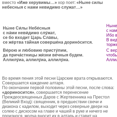
вместо
«Иже херувимы…»
хор поет:
«Ныне силы
небесныя с нами невидимо служат…»
Ныне
Ны́не Си́лы Небе́сныя
с на
с на́ми неви́димо слу́жат,
Ибо в
се бо входит Царь Сла́вы,
В ви
се же́ртва та́йная соверше́на дорино́сится.
торж
Ве́рою и лю́бовию присту́пим,
С ве
да прича́стницы жи́зни ве́чныя будем.
чтобы
Аллилу́иа, аллилу́иа, аллилу́иа.
Аллил
Во время пения этой песни Царские врата открываются.
Совершается каждение алтаря.
По окончании первой половины этой песни, после слова:
«дориносится»
, совершается перенесение
Преждеосвященных Даров с Жертвенника на Престол
(Великий Вход): священник, в предшествии свечи и
диакона с кадилом, выходит через северные двери на
солею с дискосом на главе и чашей в руке и ничего не
произнося, молча вносит их в алтарь и ставит на