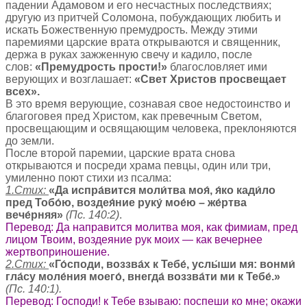
падении Адамовом и его несчастных последствиях;
другую из притчей Соломона, побуждающих любить и
искать Божественную премудрость. Между этими
паремиями царские врата открываются и священник,
держа в руках зажженную свечу и кадило, после
слов:
«Премудрость прости!»
благословляет ими
верующих и возглашает:
«Свет Христов просвещает
всех».
В это время верующие, сознавая свое недостоинство и
благоговея пред Христом, как превечным Светом,
просвещающим и освящающим человека, преклоняются
до земли.
После второй паремии, царские врата снова
открываются и посреди храма певцы, один или три,
умиленно поют стихи из псалма:
1.Стих:
«Да испра́вится моли́тва моя́, я́ко кади́ло
пред Тобо́ю, воздея́ние руку́ мое́ю – же́ртва
вече́рняя»
(Пс. 140:2)
.
Перевод: Да направится молитва моя, как фимиам, пред
лицом Твоим, воздеяние рук моих — как вечернее
жертвоприношение.
2.Стих:
«Го́споди, воззва́х к Тебе́, услы́ши мя: вонми́
гла́су моле́ния моего́, внегда́ воззва́ти ми к Тебе́.»
(Пс. 140:1).
Перевод: Господи! к Тебе взываю: поспеши ко мне; окажи