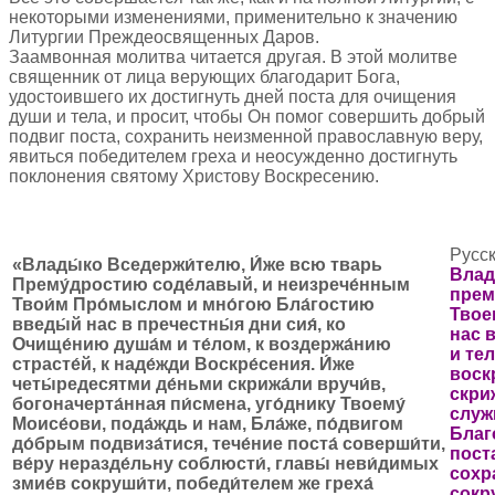
некоторыми изменениями, применительно к значению
Литургии Преждеосвященных Даров.
Заамвонная молитва читается другая. В этой молитве
священник от лица верующих благодарит Бога,
удостоившего их достигнуть дней поста для очищения
души и тела, и просит, чтобы Он помог совершить добрый
подвиг поста, сохранить неизменной православную веру,
явиться победителем греха и неосужденно достигнуть
поклонения святому Христову Воскресению.
Русск
«Влады́ко Вседержи́телю, И́же всю тварь
Влад
Прему́дростию соде́лавый, и неизрече́нным
прем
Твои́м Про́мыслом и мно́гою Бла́гостию
Твое
введы́й нас в пречестны́я дни сия́, ко
нас 
Очище́нию душа́м и те́лом, к воздержа́нию
и те
страсте́й, к наде́жди Воскре́сения. И́же
воск
четы́редесятми де́ньми скрижа́ли вручи́в,
скри
богоначерта́нная пи́смена,
уго́днику Твоему́
служ
Моисе́ови, пода́ждь и нам, Бла́же, по́двигом
Благ
до́брым подвиза́тися, тече́ние поста́ соверши́ти,
пост
ве́ру неразде́льну соблюсти́, главы́ неви́димых
сохр
змие́в сокруши́ти, победи́телем же греха́
сокр