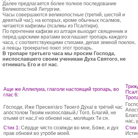
Далее предлагается более полное последование
Великопостной Литургии.
Часы совершаются великопостные (третий, шестой и
девятый час), на которых, кроме обычных псалмов,
читаются кафизмы (псалмы из Псалтири).
По прочтении кафизм из алтаря выходит священник и
перед царскими вратами возглашает тропарь каждого
часа, с соответствующими стихами, делая земной поклон,
а певцы троекратно поют этот тропарь.
В тропаре третьего часа мы просим Господа,
ниспославшего своим ученикам Духа Святого, не
отнимать Его и от нас.
Трижд
Аще же Аллилуиа, глаголи настоящий тропарь, во
Псал
глас 6:
Тропа
Госпо
Го́споди, И́же Пресвята́го Твоего́ Ду́ха/ в тре́тий час
Апос
апо́столом Твои́м низпосла́вый,/ Того́, Благи́й, не
Благо
отыми́ от нас,// но обнови́ нас, моля́щих Ти ся.
нас, 
Стих 1:
Се́рдце чи́сто сози́жди во мне, Бо́же, и дух
Стих 
прав обнови́ во утро́бе моей.
Истин