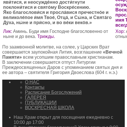
яви́тися, и неосужде́нно дости́гнути
осуж
поклони́тися и свято́му Воскре́сению.
Воск
Я́ко благослови́ся и просла́вися пречестно́е и
прос
великоле́пое и́мя Твое́, Отца́, и Сы́на, и Свята́го
имя 
Ду́ха, ны́не и при́сно, и во ве́ки веко́в.»
всегд
Лик:
Аминь. Буди имя Господне благословенно от
Хор:
ныне и до века.
Трижды.
отнын
По заамвонной молитве, на солее, у Царских Врат
совершается заупокойная Лития, возглашение
«Вечной
Памяти»
всем усопшим православным христианам.
В заключении совершается отпуст Литургии
Преждеосвященных Даров с упоминанием святых дня и
ее автора – святителя Григория Двоеслова (604 г. н.э.)
О НАС
Контакты
Расписание Богослужений
ГАЛЕРЕЯ
ПУБЛИКАЦИИ
ВОСКРЕСНАЯ ШКОЛА
Наш Храм открыт для посещения ежедневно с
10:00 до 17:00