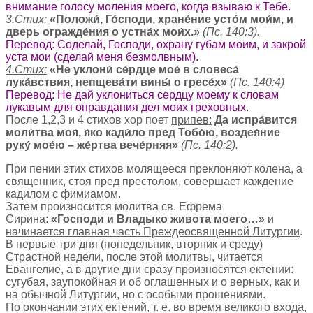
внимание голосу моления моего, когда взываю к Тебе.
3.Стих:
«Положи́, Го́споди, хране́ние усто́м мои́м, и
дверь огражде́ния о устна́х мои́х.»
(Пс. 140:3).
Перевод: Соделай, Господи, охрану губам моим, и закрой
уста мои (сделай меня безмолвным).
4.Стих:
«Не уклони́ се́рдце мое́ в словеса́
лука́вствия, непщева́ти вины́ о гресе́х»
(Пс. 140:4)
Перевод: Не дай уклониться сердцу моему к словам
лукавым для оправдания дел моих греховных.
После 1,2,3 и 4 стихов хор поет
припев:
Да испра́вится
моли́тва моя́, я́ко кади́ло пред Тобо́ю, воздея́ние
руку́ мое́ю – же́ртва вече́рняя»
(Пс. 140:2).
При пении этих стихов молящееся преклоняют колена, а
священник, стоя пред престолом, совершает каждение
кадилом с фимиамом.
Затем произносится молитва св. Ефрема
Сирина:
«Господи и Владыко живота моего…»
и
начинается главная часть Преждеосвященной Литургии
.
В первые три дня (понедельник, вторник и среду)
Страстной недели, после этой молитвы, читается
Евангелие, а в другие дни сразу произносятся ектении:
сугубая, заупокойная и об оглашенных и о верных, как и
на обычной Литургии, но с особыми прошениями.
По окончании этих ектений, т. е. во время великого входа,