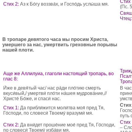
Стих 
Стих 2:
Аз к Бо́гу воззва́х, и Госпо́дь услы́ша мя.
(Пс. 5
Свящ
Чтец:
В тропаре девятого часа мы просим Христа,
умершего за нас, умертвить греховные порывы
нашей плоти.
Трижд
Аще же Аллилуиа, глаголи настоящий тропарь, во
Псал
глас 8:
Тропа
И́же в девя́тый час/ нас ра́ди пло́тию смерть
В час
вкуси́вый,/ умертви́ пло́ти на́шея мудрова́ние,//
приня
Христе́ Бо́же, и спаси́ нас.
умств
Стих 
Стих 1:
Да прибли́жится моли́тва моя́ пред Тя,
Госпо
Го́споди, по словеси́ Твоему́ вразуми́ мя.
путь 
Стих 
Стих 2:
Да вни́дет проше́ние мое́ пред Тя, Го́споди,
– Сло
по словеси́ Твоему́ изба́ви мя.