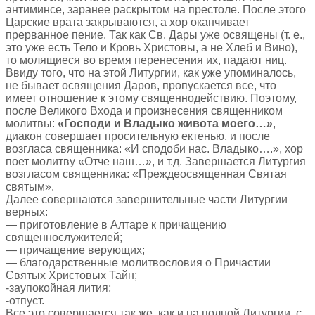
антиминсе, заранее раскрытом на престоле. После этого
Царские врата закрываются, а хор оканчивает
прерванное пение. Так как Св. Дары уже освящены (т. е.,
это уже есть Тело и Кровь Христовы, а не Хлеб и Вино),
то молящиеся во время перенесения их, падают ниц.
Ввиду того, что на этой Литургии, как уже упоминалось,
не бывает освящения Даров, пропускается все, что
имеет отношение к этому священнодействию. Поэтому,
после Великого Входа и произнесения священником
молитвы:
«Господи и Владыко живота моего…»
,
диакон совершает просительную ектенью, и после
возгласа священника: «И сподоби нас. Владыко….», хор
поет молитву «Отче наш…», и т.д. Завершается Литургия
возгласом священника: «Преждеосвященная Святая
святым».
Далее совершаются завершительные части Литургии
верных:
— приготовление в Алтаре к причащению
священнослужителей;
— причащение верующих;
— благодарственные молитвословия о Причастии
Святых Христовых Тайн;
-заупокойная лития;
-отпуст.
Все это совершается так же, как и на полной Литургии, с