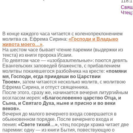
118:1
Свящ
Чтец:
В конце каждого часа читается с коленопреклонением
молитва св. Ефрема Сирина:
«Господи и Владыко
живота моего…»
.
На шестом часе бывает чтение паремии (выдержки из
текста) из книги пророка Исаии.
По девятом часе —
«изобразительные»
: поются девять
Евангельских заповедей блаженств, с прибавлением
молитвы покаявшегося разбойника на кресте:
«помяни
мя, Господи, егда приидеши во Царствии
Твоем»
, затем читаются несколько молитв, с молитвою
Ефрема Сирина, и отпуст священника.
После этого, сразу же, начинается вечерня литургийным
возгласом иерея:
«Благословенно царство Отца, и
Сына, и Святаго Духа, ныне и присно и во веки
веков».
Вечерня до малого вечернего входа совершается в
обыкновенном порядке. После вечернего входа и
пения:
«Свете тихий…»
, чтец посреди храма читает две
паремии: одну — из книги Бытия, повествующую о