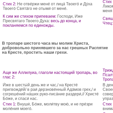
Стих 
Стих 2:
Не отве́ржи мене́ от лица́ Твоего́ и Ду́ха
Ликом
Твоего́ Свята́го не отыми́ от мене́.
меня 
К сим же стихом припеваем:
Господи, Иже
Свящ
Пресвятаго Твоего Духа:
весь до конца, и
Чтец
покланяемся по единожды.
В тропаре шестого часа мы молим Христа,
добровольно принявшего за нас грешных Распятие
на Кресте, простить наши грехи.
Трижд
Аще же Аллилуиа, глаголи настоящий тропарь, во
Псал
глас 2:
Тропа
И́же в шесты́й день же и час,/ на Кресте́
В ден
пригвожде́й/ в раи́ дерзнове́нный Ада́мов грех,/ и
Своею
согреше́ний на́ших руко-писа́ние раздери́,// Христе́
сове
Бо́же, и спаси́ нас.
упраз
Стих 1:
Внуши́, Бо́же, моли́тву мою́, и не пре́зри
Стих 
моле́ния моего́.
внима