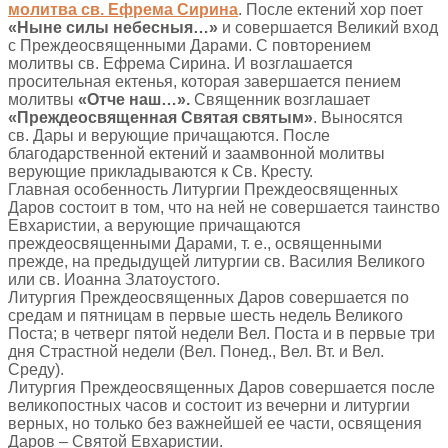
молитва св. Ефрема Сирина
. После ектений хор поет
«Ныне силы небесныя…»
и совершается Великий вход
с Преждеосвященными Дарами. С повторением
молитвы св. Ефрема Сирина. И возглашается
просительная ектенья, которая завершается пением
молитвы
«Отче наш…».
Священник возглашает
«Преждеосвященная Святая святым»
. Выносятся
св. Дары и верующие причащаются. После
благодарственной ектений и заамвонной молитвы
верующие прикладываются к Св. Кресту.
Главная особенность Литургии Преждеосвященных
Даров состоит в том, что на ней не совершается таинство
Евхаристии, а верующие причащаются
преждеосвященными Дарами, т. е., освященными
прежде, на предыдущей литургии св. Василия Великого
или св. Иоанна Златоустого.
Литургия Преждеосвященных Даров совершается по
средам и пятницам в первые шесть недель Великого
Поста; в четверг пятой недели Вел. Поста и в первые три
дня Страстной недели (Вел. Понед., Вел. Вт. и Вел.
Среду).
Литургия Преждеосвященных Даров совершается после
великопостных часов и состоит из вечерни и литургии
верных, но только без важнейшей ее части, освящения
Даров – Святой Евхаристии.