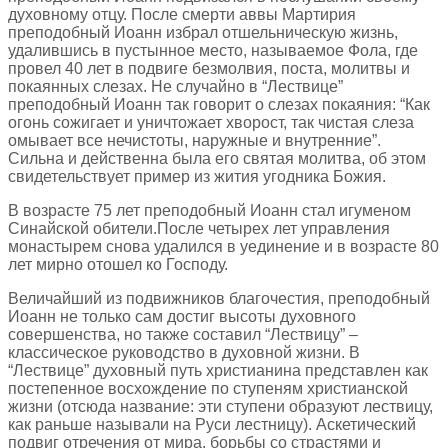
духовному отцу. После смерти аввы Мартирия
преподобный Иоанн избрал отшельническую жизнь,
удалившись в пустынное место, называемое Фола, где
провел 40 лет в подвиге безмолвия, поста, молитвы и
покаянных слезах. Не случайно в “Лествице”
преподобный Иоанн так говорит о слезах покаяния: “Как
огонь сожигает и уничтожает хворост, так чистая слеза
омывает все нечистоты, наружные и внутренние”.
Сильна и действенна была его святая молитва, об этом
свидетельствует пример из жития угодника Божия.
В возрасте 75 лет преподобный Иоанн стал игуменом
Синайской обители.После четырех лет управления
монастырем снова удалился в уединение и в возрасте 80
лет мирно отошел ко Господу.
Величайший из подвижников благочестия, преподобный
Иоанн не только сам достиг высоты духовного
совершенства, но также составил “Лествицу” –
классическое руководство в духовной жизни. В
“Лествице” духовный путь христианина представлен как
постепенное восхождение по ступеням христианской
жизни (отсюда название: эти ступени образуют лествицу,
как раньше называли на Руси лестницу). Аскетический
подвиг отречения от мира, борьбы со страстями и