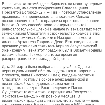
В росписях катакомб, где собирались на молитву первые
христиане, имеются изображения Благовещения
Пресвятой Богородицы (II–III вв.), поэтому установление
празднования приписывается апостолам. Однако
возникновение особого праздника произошло не ранее
IV века. Этому способствовало открытие святой
равноапостольной Еленой в начале IV века святых мест
земной жизни Спасителя и строительство храмов в этих
местах, в том числе базилики в Назарете, на месте
явления Архангела Гавриила Деве. Есть сведения, что
праздник установил святитель Кирилл Иерусалимский.
Уже к концу VII века этот праздник был в Византии одним
из важнейших. Примерно в то же время он
распространился и в западной Церкви.
Дата 25 марта была выбрана не случайно. Одно из
первых упоминаний об этом содержится в творениях
Ипполита, папы Римского (III век), как день распятия
Спасителя. Поэтому в основе александрийской и
византийской календарных систем лежит
отождествление даты Благовещения и Пасхи.
Существует также и связь с праздником Рождества
Христова — между ними ровно 9 месяцев. В
византийской традиции считается, что 25 марта — день
сотворения мира. Благовещение было в 5499 году от