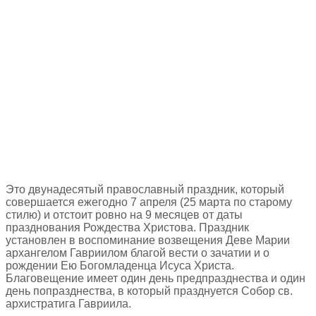
Это двунадесятый православный праздник, который
совершается ежегодно 7 апреля (25 марта по старому
стилю) и отстоит ровно на 9 месяцев от даты
празднования Рождества Христова. Праздник
установлен в воспоминание возвещения Деве Марии
архангелом Гавриилом благой вести о зачатии и о
рождении Ею Богомладенца Исуса Христа.
Благовещение имеет один день предпразднества и один
день попразднества, в который празднуется Собор св.
архистратига Гавриила.