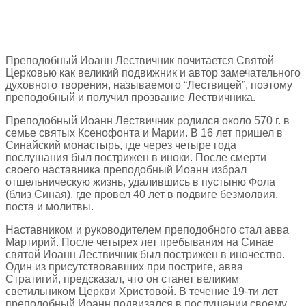
Преподобный Иоанн Лествичник почитается Святой
Церковью как великий подвижник и автор замечательного
духовного творения, называемого “Лествицей”, поэтому
преподобный и получил прозвание Лествичника.
Преподобный Иоанн Лествичник родился около 570 г. в
семье святых Ксенофонта и Марии. В 16 лет пришел в
Синайский монастырь, где через четыре года
послушания был пострижен в иноки. После смерти
своего наставника преподобный Иоанн избрал
отшельническую жизнь, удалившись в пустыню Фола
(близ Синая), где провел 40 лет в подвиге безмолвия,
поста и молитвы.
Наставником и руководителем преподобного стал авва
Мартирий. После четырех лет пребывания на Синае
святой Иоанн Лествичник был пострижен в иночество.
Один из присутствовавших при постриге, авва
Стратигий, предсказал, что он станет великим
светильником Церкви Христовой. В течение 19-ти лет
преподобный Иоанн подвизался в послушании своему