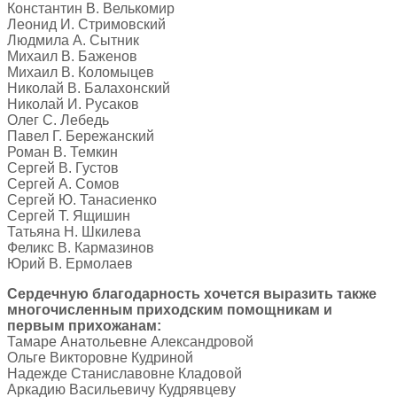
Константин В. Велькомир
Леонид И. Стримовский
Людмила А. Сытник
Михаил В. Баженов
Михаил В. Коломыцев
Николай В. Балахонский
Николай И. Русаков
Олег С. Лебедь
Павел Г. Бережанский
Роман В. Темкин
Сергей В. Густов
Сергей А. Сомов
Сергей Ю. Танасиенко
Сергей Т. Ящишин
Татьяна Н. Шкилева
Феликс В. Кармазинов
Юрий В. Ермолаев
Сердечную благодарность хочется выразить также
многочисленным приходским помощникам и
первым прихожанам:
Тамаре Анатольевне Александровой
Ольге Викторовне Кудриной
Надежде Станиславовне Кладовой
Аркадию Васильевичу Кудрявцеву