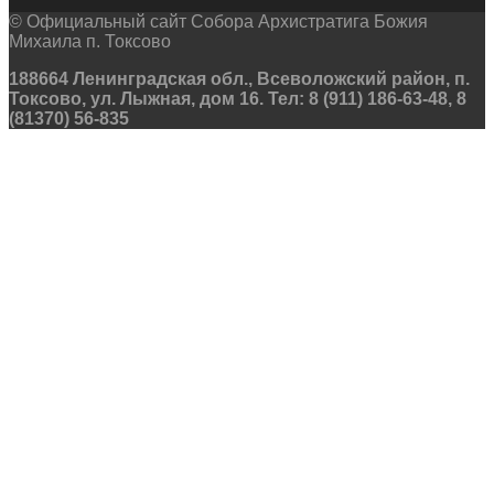
© Официальный сайт Собора Архистратига Божия
Михаила п. Токсово
188664 Ленинградская обл., Всеволожский район, п.
Токсово, ул. Лыжная, дом 16. Тел: 8 (911) 186-63-48, 8
(81370) 56-835