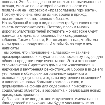
новеллы. Это было сделано не столько по значимости их
вклада, сколько по некоторой оригинальности их
появления на Токсовском «православном горизонте».
Потому что очень многие из них вошли в приход
незаметным и естественным образом.
Но выбранный жанр в виде новелл требует своих жертв,
то есть остросюжетности. Поэтому просим многих
дорогих благотворителей потерпеть – о них тоже будут
написаны отдельные новеллы. Но к следующему
юбилею. Таким образом, Бог ожидает от нас, чтобы мы
жили долго и продуктивно. И чтобы было еще о чем
написать!
Тем более, что «почивание на лаврах» — занятие
преждевременное и искусительное, поскольку трудов для
общины предстоит еще очень много. Это и окончание
строительства Сиротского дома и его «заселение», и
наружная и внутренняя реконструкция Собора в виде его
утепления и облицовки заграничным кирпичом от
основания до куполов, и отделка внутренних помещений,
и написание новых больших храмовых икон, и
формирование фонда для содержания приходских
социальных объектов, и разработка и реализация новых
приходских проектов.
Дабы никого не вводить «во искушение», имена наших
благодетелей и прихожан мы будем упоминать не по