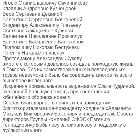
Игорю Станиславовичу Овчинникову
Клавдии Андреевне Кузнецовой
Вере Сергеевне Деминой
Валентине Сергеевне Бочкаревой
Владимиру Алексеевичу Глазьеву
Светлане Аркадьевне Кузиной
Валентине Николаевне Прокопчук
Валентине Васильевне Ванюхиной
Псаломщику Николаю Бестужеву
Регенту Наталье Януленок
Протодиакону Александру Жукову,
вместе с которыми довелось созидать приходскую жизнь
в Токсово. Без их самоотверженных и повседневных
трудов невозможно было бы совершить многое из всего
вышеперечисленного.
Искренняя признательность выражается Ольге Кудриной,
оказавшей большую помощь при составлении
юбилейного сборника новелл.
Особая благодарность приносится приходским
благотворителям вице-президенту холдинга «Адамант»
Михаилу Викторовичу Баженову и председателю Совета
директоров Группы компаний ЭФЭСк Евгению
Геннадиевичу Бобылеву за финансовую поддержку в
публикации книги.