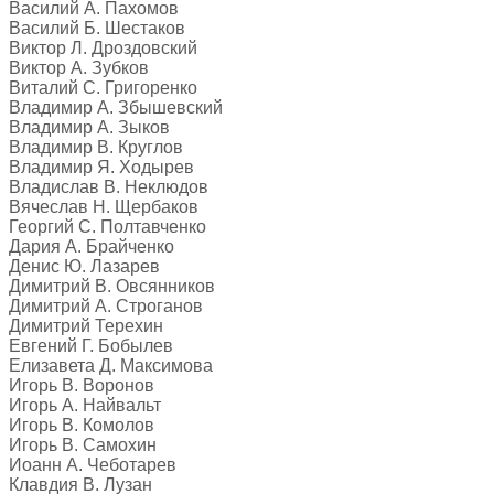
Василий А. Пахомов
Василий Б. Шестаков
Виктор Л. Дроздовский
Виктор А. Зубков
Виталий С. Григоренко
Владимир А. Збышевский
Владимир А. Зыков
Владимир В. Круглов
Владимир Я. Ходырев
Владислав В. Неклюдов
Вячеслав Н. Щербаков
Георгий С. Полтавченко
Дария А. Брайченко
Денис Ю. Лазарев
Димитрий В. Овсянников
Димитрий А. Строганов
Димитрий Терехин
Евгений Г. Бобылев
Елизавета Д. Максимова
Игорь В. Воронов
Игорь А. Найвальт
Игорь В. Комолов
Игорь В. Самохин
Иоанн А. Чеботарев
Клавдия В. Лузан