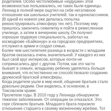
родителей. Особо честолюбивые «иудушки» этой
возможностью пользовались, но таких были единицы.
Леонид в полной мере ощутил на себе негативное
отношение как школьных учителей, так и одноклассников.
(В одной из новелл уже делалась попытка
реконструировать атмосферу тех лет). Поэтому ему
пришлось закончить семилетку и пойти в ремесленное
училище, а затем в вечернюю школу. Он получил
хорошую трудовую специальность, работал на
космодроме «Байконур» и на городских предприятиях,
отслужил в армии и создал семью.
Более чем шестилетняя разница в возрасте с младшим
братом оказалась очень значительной. У каждого из них
был свой круг интересов, которые почти не
соприкасались друг с другом. Потом, как это часто
бывает в семьях, младшему ребенку уделялось больше
внимания, что естественно не способствовало созданию
дружеской братской атмосферы.
Когда родители ушли в мир иной, общение братьев стало
довольно редким. Они виделись, в основном, в
Токсовском храме.
Пролетели годы. В 2010 году у Леонида обнаружили
тяжелое заболевание. От операции он отказался. Это
горе сблизило братьев. Младшего брата поразило
отношение старшего к своему жизненному жребию. Тот