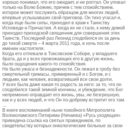
хорошо понимал, что его ожидает, и не роптал. Он уповал
только на Волю Божию, причем с тем спокойствием,
которое может послужить образцом для многих людей,
впервые услышавших свой приговор. Он тихо угасал и,
когда еще были силы, приходил в храм к Таинству
Исповеди и Причастия. А когда их не стало, к нему домой
приходил приходской священник для совершения этих
Таинств. Последний раз Леонид сподобился их за день
до тихой смерти – 4 марта 2011 года, в ночь после
именин настоятеля.
Когда его отпевали в Токсовском Соборе, у младшего
брата, да и у всех провожающих его в другую жизнь,
было ощущения какого-то спокойствия.
Не было ужаса и безнадежности. Он лежал в гробу без
смертельной гримасы, примиренный и с Богом, и с
людьми, как человек, возвративший все свои долги.
У всех была даже какая-то радость за него: за то, что он
сподобился такой земной кончины, и убеждение, что Бог
непременно оправдает его жизнь, увы, не безгрешную,
как и у всех людей, и что Он по-доброму встретит его там.
…
В книге воспоминаний ныне покойного Митрополита
Волоколамского Питирима (Нечаева) «Русь уходящая»
приведена ссылка на святых праведников, по
свидетельству которых онкологические больные за свои