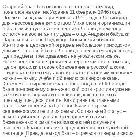
Старший брат Токсовского настоятеля – Леонид,
появился на свет на Украине 11 февраля 1946 года.
После отъезда матери Раисы в 1951 году в Ленинград
для «воссоединения» с отцом Михаилом и организации
быта семьи студента-священника Леонид временно
остался на воспитании у деда – отца Андрея и бабушки
Параскевы в селе Поддубцы Волынской области.
Жили они в церковной ограде в небольшом приходском
домике. В первый класс Леонид пошел в сельскую школу,
где предметы преподавались на украинском языке.
Через несколько лет родители перевезли его в Токсово,
где он продолжил свое образование в русской школе.
Трудновато было ему адаптироваться к новым условиям
жизни — языку, учебе и общению со сверстниками.
К тому же антирелигиозная пропаганда в 50-60-е годы
была по-прежнему очень жесткой, хотя христиан уже не
заключали в тюрьмы и не убивали, как это было в
предыдущие десятилетия. Как и раньше, главными
объектами гонений на Церковь были ее храмы,
священнослужители и их семьи. Социальный статус –
«сын служителя культа», был одним из самых
безнадежных в смысле возможностей получения
высшего образования или продвижения по служебной
лестнице. Правда, выход был – отречься от веры и своих