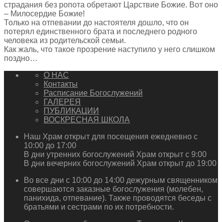
страдания без ропота обретают Царствие Божие. Вот оно
– Милосердие Божие!
Только на отпевании до настоятеля дошло, что он
потерял единственного брата и последнего родного
человека из родительской семьи.
Как жаль, что такое прозрение наступило у него слишком
поздно…
О НАС
Контакты
Расписание Богослужений
ГАЛЕРЕЯ
ПУБЛИКАЦИИ
ВОСКРЕСНАЯ ШКОЛА
Наш Храм открыт для посещения ежедневно с
10:00 до 17:00
В дни утренних богослужений Храм открыт с 9:00
В дни вечерних богослужений Храм открыт до 19:00
Во все дни с 10:00 до 14:00 дежурным священником
совершаются заказные богослужения (молебен,
панихида, отпевание). Также проводятся беседы с
братьями и сестрами по их потребности.