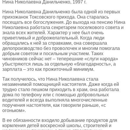
Нина Николаевна Данильченко, 1997 г.
Нина Николаевна Данильченко была одной из первых
прихожанок Токсовского прихода. Она старалась
посещать все богослужения. До выхода на пенсию Нина
Николаевна работала секретарем поселкового совета и
знала всех жителей. Характер у нее был очень
приветливый и доброжелательный. Когда люди
обращались к ней за справками, она совершала
делопроизводство без проволочек и многим помогала
добрым советом и посильным участием. Таких
чиновников сейчас нет – теперешние «слуги народа»
убыстряются лишь за отдельную «благодарность», а
зарплата – это как прожиточный минимум.
Так получилось, что Нина Николаевна стала
незаменимой помощницей настоятеля. Даже когда ей
трудно стало пешком приходить в храм, она работала
дома по телефону или с помощью добровольных
водителей и всегда выполняла многочисленные
поручения настоятеля, как говорили раньше, «с
огоньком».
В ее обязанности входило добывание продуктов для
кормления детей воскресной школы, строителей и