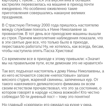
картошку с луком… Вся эта вкуснятина в больших
кастрюлях перевозилась на машине в приход почти
ежедневно. Но особенно оживленно такие
приготовления совершались накануне великих
праздников.
В Страстную Пятницу 2000 года пришлось настоятелю
между службами поехать к Нине Николаевне за
провиантом. В тот день все приходские машины вышли
из строя. Причем многолетние наблюдения показали, что
в эти святые дни все, что только было в приходе,
переставало работать! Ну, не хотелось, как всегда, бесам,
чтобы наступила опять Пасха Христова!
Со временем все в приходе к этому привыкли: «Значит
мы на правильном пути, если демонам это не нравится!»
Так вот, подъехал настоятель к дому Нины Николаевны, а
из него источаются совсем «непостовые» запахи
мясного студня, жареной свинины, запеченных кур. От
такого навязчивого деликатесного фимиама он всем
своим естеством прочувствовал, что это за состояние, о
котором говорят в народе «слюна вожжой»! Кто честно
соблюдал 50-ти дневный пост – тому это понятно!
Но главный «сюрприз» его ожидал на кухне у окна.