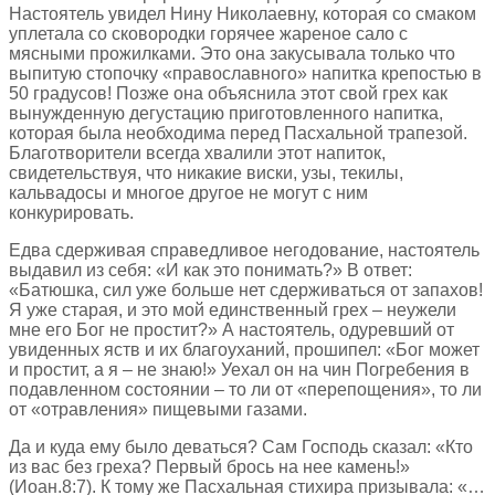
Настоятель увидел Нину Николаевну, которая со смаком
уплетала со сковородки горячее жареное сало с
мясными прожилками. Это она закусывала только что
выпитую стопочку «православного» напитка крепостью в
50 градусов! Позже она объяснила этот свой грех как
вынужденную дегустацию приготовленного напитка,
которая была необходима перед Пасхальной трапезой.
Благотворители всегда хвалили этот напиток,
свидетельствуя, что никакие виски, узы, текилы,
кальвадосы и многое другое не могут с ним
конкурировать.
Едва сдерживая справедливое негодование, настоятель
выдавил из себя: «И как это понимать?» В ответ:
«Батюшка, сил уже больше нет сдерживаться от запахов!
Я уже старая, и это мой единственный грех – неужели
мне его Бог не простит?» А настоятель, одуревший от
увиденных яств и их благоуханий, прошипел: «Бог может
и простит, а я – не знаю!» Уехал он на чин Погребения в
подавленном состоянии – то ли от «перепощения», то ли
от «отравления» пищевыми газами.
Да и куда ему было деваться? Сам Господь сказал: «Кто
из вас без греха? Первый брось на нее камень!»
(Иоан.8:7). К тому же Пасхальная стихира призывала: «…