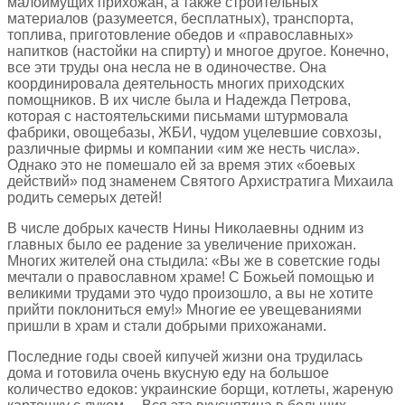
малоимущих прихожан, а также строительных
материалов (разумеется, бесплатных), транспорта,
топлива, приготовление обедов и «православных»
напитков (настойки на спирту) и многое другое. Конечно,
все эти труды она несла не в одиночестве. Она
координировала деятельность многих приходских
помощников. В их числе была и Надежда Петрова,
которая с настоятельскими письмами штурмовала
фабрики, овощебазы, ЖБИ, чудом уцелевшие совхозы,
различные фирмы и компании «им же несть числа».
Однако это не помешало ей за время этих «боевых
действий» под знаменем Святого Архистратига Михаила
родить семерых детей!
В числе добрых качеств Нины Николаевны одним из
главных было ее радение за увеличение прихожан.
Многих жителей она стыдила: «Вы же в советские годы
мечтали о православном храме! С Божьей помощью и
великими трудами это чудо произошло, а вы не хотите
прийти поклониться ему!» Многие ее увещеваниями
пришли в храм и стали добрыми прихожанами.
Последние годы своей кипучей жизни она трудилась
дома и готовила очень вкусную еду на большое
количество едоков: украинские борщи, котлеты, жареную