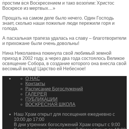
простим вся Воскресением и тако возопим: Христос
Воскресе из мертвых…»
Прощать на самом деле было нечего. Один Господь
знает, сколько наши пожилые люди пережили горя и
голода.
А пасхальная трапеза удалась на славу – благотворители
и прихожане были очень довольны!
Нина Николаевна покинула свой любимый земной
приход в 2002 году, а через два года состоялось Великое
освящение Собора, в создание которого она внесла свой
весомый вклад! Царство ей Небесное!
О НАС
Контакты
Расписание Богослужений
ГАЛЕРЕЯ
ПУБЛИКАЦИИ
ВОСКРЕСНАЯ ШКОЛА
Наш Храм открыт для посещения ежедневно с
10:00 до 17:00
В дни утренних богослужений Храм открыт с 9:00