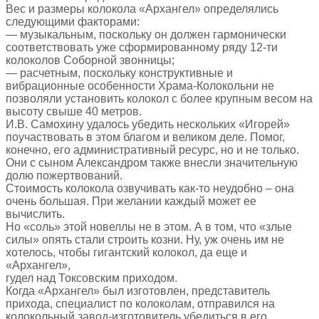
Вес и размеры колокола «Архангел» определялись
следующими факторами:
— музыкальным, поскольку он должен гармонически
соответствовать уже сформированному ряду 12-ти
колоколов Соборной звонницы;
— расчетным, поскольку конструктивные и
вибрационные особенности Храма-Колокольни не
позволяли установить колокол с более крупным весом на
высоту свыше 40 метров.
И.В. Самохину удалось убедить нескольких «Игорей»
поучаствовать в этом благом и великом деле. Помог,
конечно, его административный ресурс, но и не только.
Они с сыном Александром также внесли значительную
долю пожертвований.
Стоимость колокола озвучивать как-то неудобно – она
очень большая. При желании каждый может ее
вычислить.
Но «соль» этой новеллы не в этом. А в том, что «злые
силы» опять стали строить козни. Ну, уж очень им не
хотелось, чтобы гигантский колокол, да еще и
«Архангел»,
гудел над Токсовским приходом.
Когда «Архангел» был изготовлен, представитель
прихода, специалист по колоколам, отправился на
колокольный завод-изготовитель убедиться в его