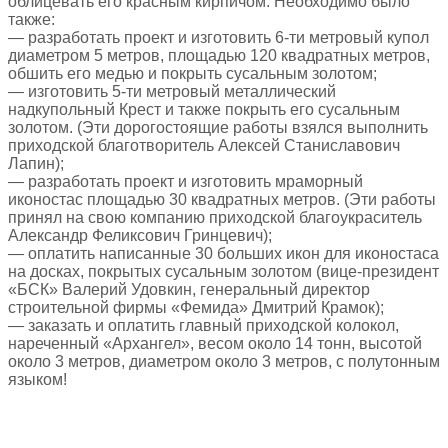
облицевать его красным кирпичом. Необходимо было
также:
— разработать проект и изготовить 6-ти метровый купол
диаметром 5 метров, площадью 120 квадратных метров,
обшить его медью и покрыть сусальным золотом;
— изготовить 5-ти метровый металлический
надкупольный Крест и также покрыть его сусальным
золотом. (Эти дорогостоящие работы взялся выполнить
приходской благотворитель Алексей Станиславович
Лапин);
— разработать проект и изготовить мраморный
иконостас площадью 30 квадратных метров. (Эти работы
принял на свою компанию приходской благоукраситель
Александр Феликсович Гринцевич);
— оплатить написанные 30 больших икон для иконостаса
на досках, покрытых сусальным золотом (вице-президент
«БСК» Валерий Удовкин, генеральный директор
строительной фирмы «Фемида» Дмитрий Крамок);
— заказать и оплатить главный приходской колокол,
нареченный «Архангел», весом около 14 тонн, высотой
около 3 метров, диаметром около 3 метров, с полутонным
языком!