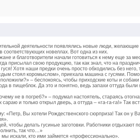
оительной деятельности появлялись новые люди, желающие
 соответствующих новеллах. Вот одна из них.
ане и благотворители начали готовиться к нему еще за мес
гда присылал свою продукцию, так как знал, что на праздн
гуся! Хотя наши предки очень просто обходились без него, 
не «дым стоял коромыслом», приехала машина с гусями. Пом
х положили?» – беспокоясь, чтобы приходские коты и собак
ода в пищеблок. Да это и понятно, ведь запахи оттуда были
 почему не в погреб?» – подумал настоятель, стараясь ото
сараю и только открыл дверь, а оттуда – «га-га-га!» Так вс
у: «Петр, Вы хотели Рождественского сюрприза! Так он у Ва
ия».
дей, чтобы делать гусиные заготовки. Работники отдыхают 
олнить, так что…»
о мы искали, кто ими займется «профессионально».