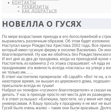
КОНТАКТЫ
РЕКВИЗИТЫ
КАК ДОБРАТЬСЯ
НОВЕЛЛА О ГУСЯХ
По мере возрастания прихода в его богослужебной и стр
выражались различным образом. Об этом будет изложено в
Наступал канун Рождества Христова 2002 года. Все прихож
который имел гусиную ферму в поселке Васкелово. Он ино
благотворителей. Ну как же обойтись без Рождественского 
И вот дня за два до праздника, когда на приходской кух
Настоятель из кабинета 2-го этажа спрашивает: «А куда и
праздниками эта живность всегда «паслась» на улице у вх
не только им……
В ответ настоятелю прокричали: «В сарай!» «Вот те на, а
некоторое время, он вышел из церковного дома, подошел к 
присылали всегда их тушки!
Набрал он телефон «гусиного благотворителя» и сказал ем
делать. У нас в приходе просто нет места для их разведен
А в ответ услышал: «Батюшка, простите, но у меня нет лю
универсамам. А Вашу просьбу к празднику я не мог не вып
Гусей было очень жалко – такие они были красивые. Долг