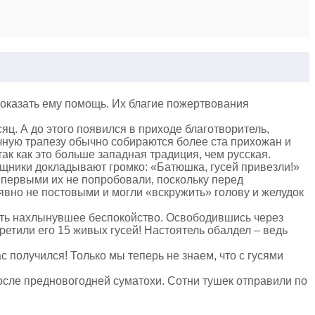
 оказать ему помощь. Их благие пожертвования
яц. А до этого появился в приходе благотворитель,
ичную трапезу обычно собираются более ста прихожан и
так как это больше западная традиция, чем русская.
ощники докладывают громко: «Батюшка, гусей привезли!»
и первыми их не попробовали, поскольку перед
 явно не постовыми и могли «вскружить» голову и желудок
гнать нахлынувшее беспокойство. Освободившись через
третили его 15 живых гусей! Настоятель обалдел – ведь
с получился! Только мы теперь не знаем, что с гусями
после предновогодней суматохи. Сотни тушек отправили по