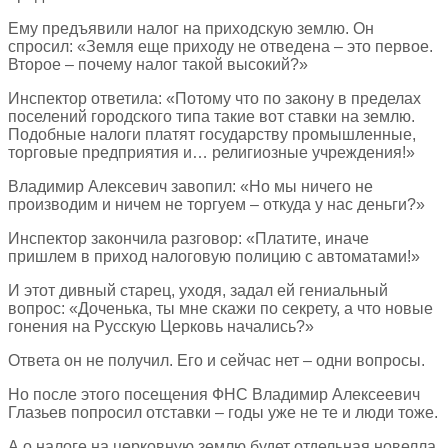
Ему предъявили налог на приходскую землю. Он
спросил: «Земля еще приходу не отведена – это первое.
Второе – почему налог такой высокий?»
Инспектор ответила: «Потому что по закону в пределах
поселений городского типа такие вот ставки на землю.
Подобные налоги платят государству промышленные,
торговые предприятия и… религиозные учреждения!»
Владимир Алексевич завопил: «Но мы ничего не
производим и ничем не торгуем – откуда у нас деньги?»
Инспектор закончила разговор: «Платите, иначе
пришлем в приход налоговую полицию с автоматами!»
И этот дивный старец, уходя, задал ей гениальный
вопрос: «Доченька, ты мне скажи по секрету, а что новые
гонения на Русскую Церковь начались?»
Ответа он не получил. Его и сейчас нет – одни вопросы.
Но после этого посещения ФНС Владимир Алексеевич
Глазьев попросил отставки – годы уже не те и люди тоже.
А о налоге на церковную землю будет отдельная новелла.