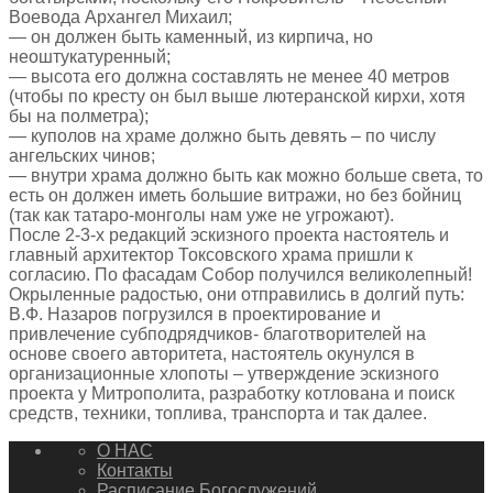
Воевода Архангел Михаил;
— он должен быть каменный, из кирпича, но
неоштукатуренный;
— высота его должна составлять не менее 40 метров
(чтобы по кресту он был выше лютеранской кирхи, хотя
бы на полметра);
— куполов на храме должно быть девять – по числу
ангельских чинов;
— внутри храма должно быть как можно больше света, то
есть он должен иметь большие витражи, но без бойниц
(так как татаро-монголы нам уже не угрожают).
После 2-3-х редакций эскизного проекта настоятель и
главный архитектор Токсовского храма пришли к
согласию. По фасадам Собор получился великолепный!
Окрыленные радостью, они отправились в долгий путь:
В.Ф. Назаров погрузился в проектирование и
привлечение субподрядчиков- благотворителей на
основе своего авторитета, настоятель окунулся в
организационные хлопоты – утверждение эскизного
проекта у Митрополита, разработку котлована и поиск
средств, техники, топлива, транспорта и так далее.
О НАС
Контакты
Расписание Богослужений