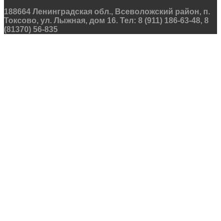
188664 Ленинградская обл., Всеволожский район, п.
Токсово, ул. Лыжная, дом 16. Тел: 8 (911) 186-63-48, 8
(81370) 56-835