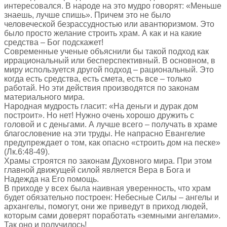
интересовался. В народе на это мудро говорят: «Меньше
знаешь, лучше спишь». Причем это не было
человеческой безрассудностью или авантюризмом. Это
было просто желание строить храм. А как и на какие
средства – Бог подскажет!
Современные ученые объяснили бы такой подход как
иррациональный или бесперспективный. В основном, в
миру используется другой подход – рациональный. Это
когда есть средства, есть смета, есть все – только
работай. Но эти действия производятся по законам
материального мира.
Народная мудрость гласит: «На деньги и дурак дом
построит». Но нет! Нужно очень хорошо дружить с
головой и с деньгами. А лучше всего – получать в храме
благословение на эти труды. Не напрасно Евангелие
предупреждает о том, как опасно «строить дом на песке»
(Лк.6:48-49).
Храмы строятся по законам Духовного мира. При этом
главной движущей силой является Вера в Бога и
Надежда на Его помощь.
В приходе у всех была наивная уверенность, что храм
будет обязательно построен: Небесные Силы – ангелы и
архангелы, помогут, они же приведут в приход людей,
которым сами доверят поработать «земными ангелами».
Так оно и получилось!