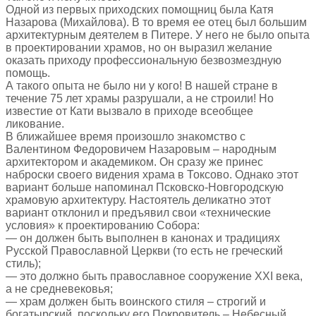
Одной из первых приходских помощниц была Катя
Назарова (Михайлова). В то время ее отец был большим
архитектурным деятелем в Питере. У него не было опыта
в проектировании храмов, но он выразил желание
оказать приходу профессиональную безвозмездную
помощь.
А такого опыта не было ни у кого! В нашей стране в
течение 75 лет храмы разрушали, а не строили! Но
известие от Кати вызвало в приходе всеобщее
ликование.
В ближайшее время произошло знакомство с
Валентином Федоровичем Назаровым – народным
архитектором и академиком. Он сразу же принес
наброски своего видения храма в Токсово. Однако этот
вариант больше напоминал Псковско-Новгородскую
храмовую архитектуру. Настоятель деликатно этот
вариант отклонил и предъявил свои «технические
условия» к проектированию Собора:
— он должен быть выполнен в канонах и традициях
Русской Православной Церкви (то есть не греческий
стиль);
— это должно быть православное сооружение XXI века,
а не средневековья;
— храм должен быть воинского стиля – строгий и
богатырский, поскольку его Покровитель – Небесный