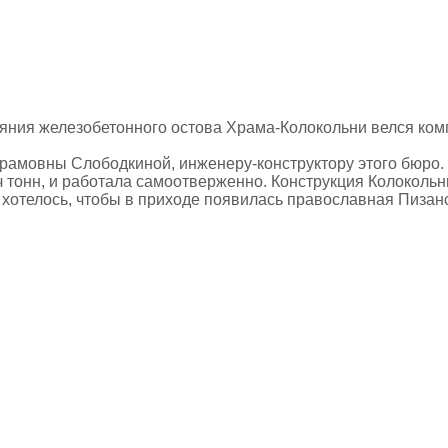
стояния железобетонного остова Храма-Колокольни велся к
брамовны Слободкиной, инженеру-конструктору этого бюро.
ч тонн, и работала самоотверженно. Конструкция Колоколь
 хотелось, чтобы в приходе появилась православная Пизан