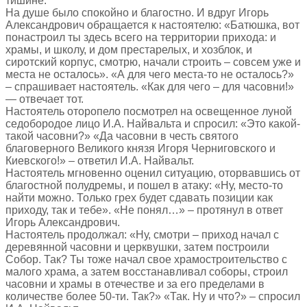
тишине.
На душе было спокойно и благостно. И вдруг Игорь
Александрович обращается к настоятелю: «Батюшка, вот
понастроил ты здесь всего на территории прихода: и
храмы, и школу, и дом престарелых, и хозблок, и
сиротский корпус, смотрю, начали строить – совсем уже и
места не осталось». «А для чего места-то не осталось?»
– спрашивает настоятель. «Как для чего – для часовни!»
— отвечает тот.
Настоятель оторопело посмотрел на освещенное луной
седобородое лицо И.А. Найвальта и спросил: «Это какой-
такой часовни?» «Да часовни в честь святого
благоверного Великого князя Игоря Черниговского и
Киевского!» – ответил И.А. Найвальт.
Настоятель мгновенно оценил ситуацию, оторвавшись от
благостной полудремы, и пошел в атаку: «Ну, место-то
найти можно. Только грех будет сдавать позиции как
приходу, так и тебе». «Не понял…» – протянул в ответ
Игорь Александрович.
Настоятель продолжал: «Ну, смотри – приход начал с
деревянной часовни и церквушки, затем построили
Собор. Так? Ты тоже начал свое храмостроительство с
малого храма, а затем восстанавливал соборы, строил
часовни и храмы в отечестве и за его пределами в
количестве более 50-ти. Так?» «Так. Ну и что?» – спросил