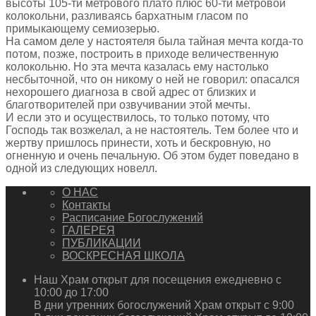
высоты 105-ти метрового плато плюс 60-ти метровой
колокольни, разливаясь бархатным гласом по
примыкающему семиозерью.
На самом деле у настоятеля была тайная мечта когда-то
потом, позже, построить в приходе величественную
колокольню. Но эта мечта казалась ему настолько
несбыточной, что он никому о ней не говорил: опасался
нехорошего диагноза в свой адрес от близких и
благотворителей при озвучивании этой мечты.
И если это и осуществилось, то только потому, что
Господь так возжелал, а не настоятель. Тем более что и
жертву пришлось принести, хоть и бескровную, но
огненную и очень печальную. Об этом будет поведано в
одной из следующих новелл.
О НАС
Контакты
Расписание Богослужений
ГАЛЕРЕЯ
ПУБЛИКАЦИИ
ВОСКРЕСНАЯ ШКОЛА
Наш Храм открыт для посещения ежедневно с
10:00 до 17:00
В дни утренних богослужений Храм открыт с 9:00