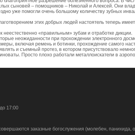
ло благоприятное разрешение болезненного вопроса. В чис
слых сыновей – помощников – Николай и Алексей. Они вла
ездно уже помогли очень большому количеству зубных инв
лаготворением этих добрых людей настоятель теперь имеет
 неестественно «правильным» зубам и отработке дикции.
которые неожиданности при прохождении электронного дос
амеры, включая ремень и ботинки, прохождение самого нас
являть и съемный протез, в котором присутствовало немно
иноваты. Просто плохо работали металлоискатели в аэропо
до 17:00
совершаются заказные богослужения (молебен, панихида, о