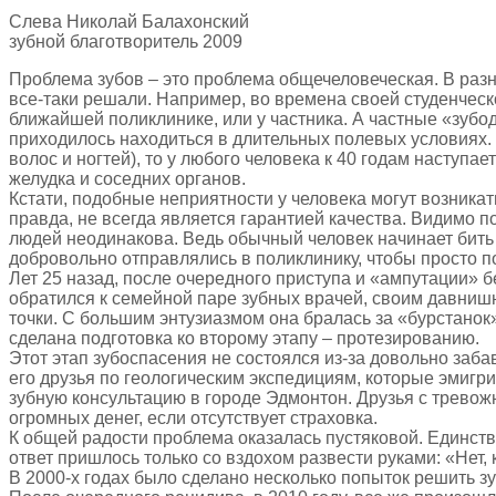
Слева Николай Балахонский
зубной благотворитель 2009
Проблема зубов – это проблема общечеловеческая. В разн
все-таки решали. Например, во времена своей студенческо
ближайшей поликлинике, или у частника. А частные «зубо
приходилось находиться в длительных полевых условиях. 
волос и ногтей), то у любого человека к 40 годам наступ
желудка и соседних органов.
Кстати, подобные неприятности у человека могут возникат
правда, не всегда является гарантией качества. Видимо п
людей неодинакова. Ведь обычный человек начинает бить 
добровольно отправлялись в поликлинику, чтобы просто п
Лет 25 назад, после очередного приступа и «ампутации» б
обратился к семейной паре зубных врачей, своим давнишн
точки. С большим энтузиазмом она бралась за «бурстанок
сделана подготовка ко второму этапу – протезированию.
Этот этап зубоспасения не состоялся из-за довольно заба
его друзья по геологическим экспедициям, которые эмигри
зубную консультацию в городе Эдмонтон. Друзья с тревожн
огромных денег, если отсутствует страховка.
К общей радости проблема оказалась пустяковой. Единств
ответ пришлось только со вздохом развести руками: «Нет, к
В 2000-х годах было сделано несколько попыток решить з