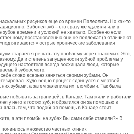
 наскальных рисунков еще со времен Палеолита. Но как-то
диционно. Заболел зуб – его сразу же удаляли или в
е зубов времени и условий не хватало. Особенно если
ественному восстановлению они не подлежат (в отличие от
ей «подтягиваются» острые хронические заболевания
дуум старается решать эту проблему через знакомых. Это,
разному. Да и степень запущенности зубной проблемы у
Будущего настоятеля всегда восхищали люди, которые
ываемый зубоосмотр.
 себе слово всерьез заняться своими зубами. Он
отезировал. Худо-бедно процесс сдвинулся с мертвой
 них зубами, а затем залепила их пломбами. Так была
рвые побывать за границей, в Канаде. Там жили и работали
ел у него в гостях зуб, и обратился он за помощью в
снялась тем, что подобная помощь в Канаде стоит
жите, а эти пломбы на зубах Вы сами себе ставили?» В
а появилось множество частных клиник.