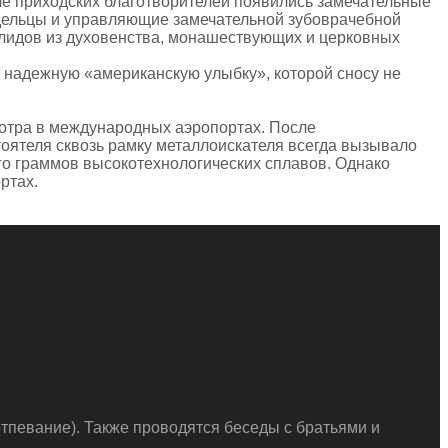
ле приходских благотворителей появились замечательные
дельцы и управляющие замечательной зубоврачебной
алидов из духовенства, монашествующих и церковных
 надежную «американскую улыбку», которой сносу не
мотра в международных аэропортах. После
тоятеля сквозь рамку металлоискателя всегда вызывало
го граммов высокотехнологических сплавов. Однако
ртах.
тпевание). Также проводятся беседы с братьями и