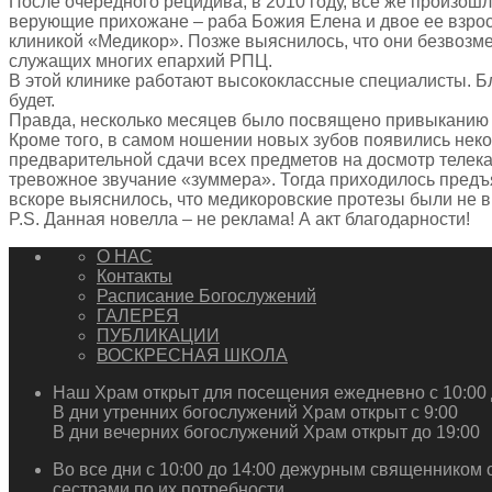
После очередного рецидива, в 2010 году, все же произош
верующие прихожане – раба Божия Елена и двое ее взро
клиникой «Медикор». Позже выяснилось, что они безвозм
служащих многих епархий РПЦ.
В этой клинике работают высококлассные специалисты. Б
будет.
Правда, несколько месяцев было посвящено привыканию к
Кроме того, в самом ношении новых зубов появились не
предварительной сдачи всех предметов на досмотр телек
тревожное звучание «зуммера». Тогда приходилось предъ
вскоре выяснилось, что медикоровские протезы были не в
P.S. Данная новелла – не реклама! А акт благодарности!
О НАС
Контакты
Расписание Богослужений
ГАЛЕРЕЯ
ПУБЛИКАЦИИ
ВОСКРЕСНАЯ ШКОЛА
Наш Храм открыт для посещения ежедневно с 10:00 
В дни утренних богослужений Храм открыт с 9:00
В дни вечерних богослужений Храм открыт до 19:00
Во все дни с 10:00 до 14:00 дежурным священником 
сестрами по их потребности.