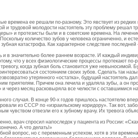
ые времена ее решали по-разному. Это явствует из редких
й и трудовой молодости настоятель эту проблему решал тра
деры» и протезисты были и в советские времена. На лечени
Поскольку количество зубов у человека ограниченно, и ест
ает зубная катастрофа. Как характерное следствие последн
ь и в значительно более раннем возрасте. И каждый индиви
отому, что у всех физиологические процессы протекают по-
тревогу, когда зубная боль становится уже невыносимой. 
оинтересоваться состоянием своих зубов. Сделать так наз
езвозвратно утерянного «остатка», будущий настоятель дал
им приятелям. Причем она лечила и удаляла зубы, а он пр
» и через месяц расковыряла все челюсти с оставшимися на
вного случая. В конце 90-х годов пришлось настоятелю впе
ровали из СССР по «израильскому коридору». Так вот, забол
ым чувством отвезли его к зубному врачу. Их тревога объя
енно, врач спросил напоследок у пациента из России: «Ска
онечно. А что делать!»
убной вопрос, но с переменным успехом, хотя в эти времен