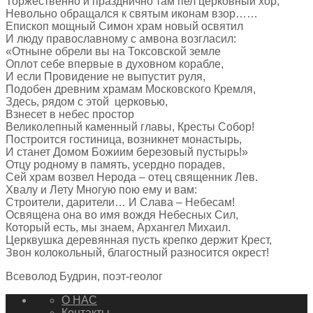
Торжественно и празднично там пел церковный хор,
Невольно обращался к святым иконам взор……
Епископ мощный Симон храм новый освятил
И люду православному с амвона возгласил:
«Отныне обрели вы на Токсовской земле
Оплот себе впервые в духовном корабле,
И если Провидение не выпустит руля,
Подобен древним храмам Московского Кремля,
Здесь, рядом с этой церковью,
Взнесет в небес простор
Великолепный каменный главы, Кресты Собор!
Построится гостиница, возникнет монастырь,
И станет Домом Божиим березовый пустырь!»
Отцу родному в память, усердно порадев,
Сей храм возвел Нерода – отец священник Лев.
Хвалу и Лету Многую пою ему и вам:
Строители, дарители… И Слава – Небесам!
Освящена она во имя вождя Небесных Сил,
Который есть, мы знаем, Архангел Михаил.
Церквушка деревянная пусть крепко держит Крест,
Звон колокольный, благостный разносится окрест!
Всеволод Будрин, поэт-геолог
О НАС
Контакты