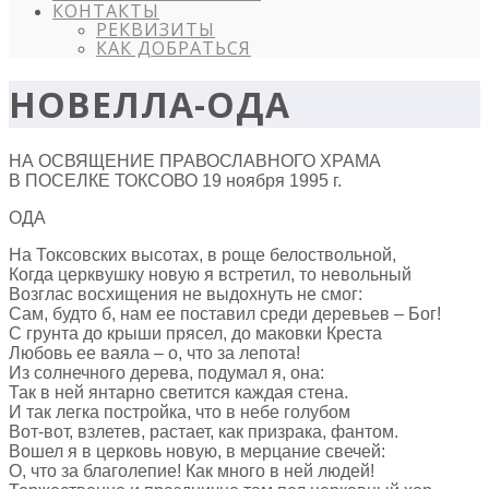
КОНТАКТЫ
РЕКВИЗИТЫ
КАК ДОБРАТЬСЯ
НОВЕЛЛА-ОДА
НА ОСВЯЩЕНИЕ ПРАВОСЛАВНОГО ХРАМА
В ПОСЕЛКЕ ТОКСОВО 19 ноября 1995 г.
ОДА
На Токсовских высотах, в роще белоствольной,
Когда церквушку новую я встретил, то невольный
Возглас восхищения не выдохнуть не смог:
Сам, будто б, нам ее поставил среди деревьев – Бог!
С грунта до крыши прясел, до маковки Креста
Любовь ее ваяла – о, что за лепота!
Из солнечного дерева, подумал я, она:
Так в ней янтарно светится каждая стена.
И так легка постройка, что в небе голубом
Вот-вот, взлетев, растает, как призрака, фантом.
Вошел я в церковь новую, в мерцание свечей:
О, что за благолепие! Как много в ней людей!