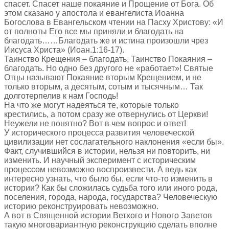
спасет. Спасет наше покаяние и Прощение от Бога. Об
этом сказано у апостола и евангелиста Иоанна
Богослова в Евангельском чтении на Пасху Христову: «И
от полноты Его все мы приняли и благодать на
благодать……Благодать же и истина произошли чрез
Иисуса Христа» (Иоан.1:16-17).
Таинство Крещения – благодать, Таинство Покаяния –
благодать. Но одно без другого не «работает»! Святые
Отцы называют Покаяние вторым Крещением, и не
только вторым, а десятым, сотым и тысячным… Так
долготерпелив к нам Господь!
На что же могут надеяться те, которые только
крестились, а потом сразу же отвернулись от Церкви!
Неужели не понятно? Вот в чем вопрос и ответ!
У исторического процесса развития человеческой
цивилизации нет сослагательного наклонения «если бы».
Факт, случившийся в истории, нельзя ни повторить, ни
изменить. И научный эксперимент с историческим
процессом невозможно воспроизвести. А ведь как
интересно узнать, что было бы, если что-то изменить в
истории? Как бы сложилась судьба того или иного рода,
поселения, города, народа, государства? Человеческую
историю реконструировать невозможно.
А вот в Священной истории Ветхого и Нового Заветов
такую многовариантную реконструкцию сделать вполне