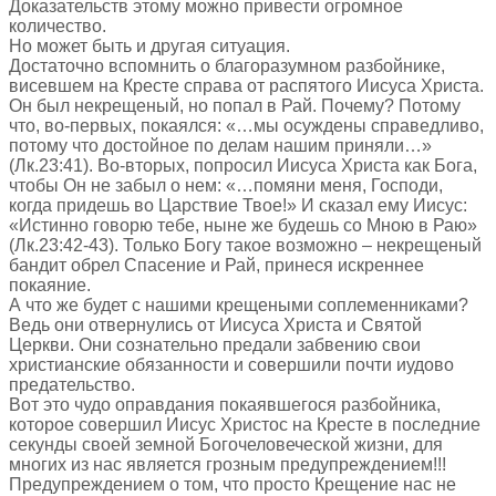
Доказательств этому можно привести огромное
количество.
Но может быть и другая ситуация.
Достаточно вспомнить о благоразумном разбойнике,
висевшем на Кресте справа от распятого Иисуса Христа.
Он был некрещеный, но попал в Рай. Почему? Потому
что, во-первых, покаялся: «…мы осуждены справедливо,
потому что достойное по делам нашим приняли…»
(Лк.23:41). Во-вторых, попросил Иисуса Христа как Бога,
чтобы Он не забыл о нем: «…помяни меня, Господи,
когда придешь во Царствие Твое!» И сказал ему Иисус:
«Истинно говорю тебе, ныне же будешь со Мною в Раю»
(Лк.23:42-43). Только Богу такое возможно – некрещеный
бандит обрел Спасение и Рай, принеся искреннее
покаяние.
А что же будет с нашими крещеными соплеменниками?
Ведь они отвернулись от Иисуса Христа и Святой
Церкви. Они сознательно предали забвению свои
христианские обязанности и совершили почти иудово
предательство.
Вот это чудо оправдания покаявшегося разбойника,
которое совершил Иисус Христос на Кресте в последние
секунды своей земной Богочеловеческой жизни, для
многих из нас является грозным предупреждением!!!
Предупреждением о том, что просто Крещение нас не