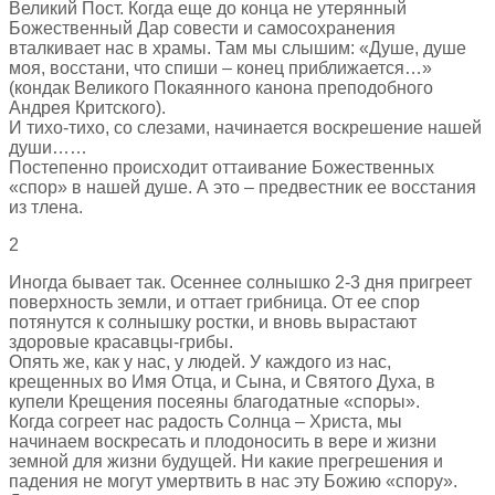
Великий Пост. Когда еще до конца не утерянный
Божественный Дар совести и самосохранения
вталкивает нас в храмы. Там мы слышим: «Душе, душе
моя, восстани, что спиши – конец приближается…»
(кондак Великого Покаянного канона преподобного
Андрея Критского).
И тихо-тихо, со слезами, начинается воскрешение нашей
души……
Постепенно происходит оттаивание Божественных
«спор» в нашей душе. А это – предвестник ее восстания
из тлена.
2
Иногда бывает так. Осеннее солнышко 2-3 дня пригреет
поверхность земли, и оттает грибница. От ее спор
потянутся к солнышку ростки, и вновь вырастают
здоровые красавцы-грибы.
Опять же, как у нас, у людей. У каждого из нас,
крещенных во Имя Отца, и Сына, и Святого Духа, в
купели Крещения посеяны благодатные «споры».
Когда согреет нас радость Солнца – Христа, мы
начинаем воскресать и плодоносить в вере и жизни
земной для жизни будущей. Ни какие прегрешения и
падения не могут умертвить в нас эту Божию «спору».