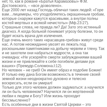
нет, то, как в романе «Братья Карамазовы» Ф.М.
Достоевского, – «все дозволено».
Еще 2000 лет назад Господь обличал таких людей: «Горе
вам…лицемеры, что уподобляетесь окрашенным гробам,
которые снаружи кажутся красивыми, а внутри полны
костей мертвых и всякой нечистоты» (Мф.23:27).
Страшные слова, не правда ли? Да! Зато это истинный
диагноз. А когда больной понимает угрозу болезни, то он
будет искать врача для излечения.
Еще очень много таких «красавцев-грибов» живут среди
нас. А потом неожиданно увозят их лежать под
роскошными памятниками на добычу червям и тлену. Так
и не захотели они набраться мудрости, а она так
очевидна: «Не ускоряйте смерти заблуждениями вашей
жизни и не привлекайте к себе погибели делами рук
ваших» (Премудр.Соломона.I:12).
Но человек – не гриб! Он имеет образ и подобие Божие!
И только ему дана Богом возможность в течение своей
земной жизни неоднократно духовно и телесно
воскресать, если он умирал!
Только для этого человек должен задуматься: а научился
ли он быть человеком? Научился ли он жертвенной
любви к людям и Богу? Или жизнь проходит
бессмысленно?
Есть особенные дни в жизни Святой Церкви – это