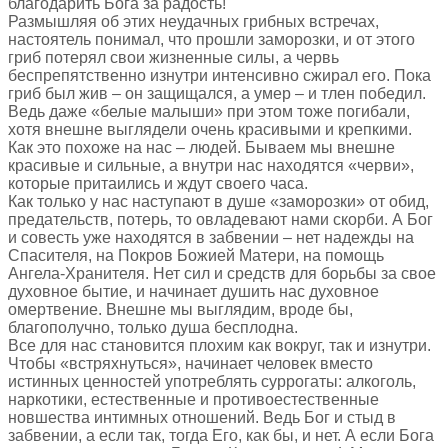
благодарить Бога за радость!
Размышляя об этих неудачных грибных встречах,
настоятель понимал, что прошли заморозки, и от этого
гриб потерял свои жизненные силы, а червь
беспрепятственно изнутри интенсивно сжирал его. Пока
гриб был жив – он защищался, а умер – и тлен победил.
Ведь даже «белые малыши» при этом тоже погибали,
хотя внешне выглядели очень красивыми и крепкими.
Как это похоже на нас – людей. Бываем мы внешне
красивые и сильные, а внутри нас находятся «черви»,
которые притаились и ждут своего часа.
Как только у нас наступают в душе «заморозки» от обид,
предательств, потерь, то овладевают нами скорби. А Бог
и совесть уже находятся в забвении – нет надежды на
Спасителя, на Покров Божией Матери, на помощь
Ангела-Хранителя. Нет сил и средств для борьбы за свое
духовное бытие, и начинает душить нас духовное
омертвение. Внешне мы выглядим, вроде бы,
благополучно, только душа бесплодна.
Все для нас становится плохим как вокруг, так и изнутри.
Чтобы «встряхнуться», начинает человек вместо
истинных ценностей употреблять суррогаты: алкоголь,
наркотики, естественные и противоестественные
новшества интимных отношений. Ведь Бог и стыд в
забвении, а если так, тогда Его, как бы, и нет. А если Бога