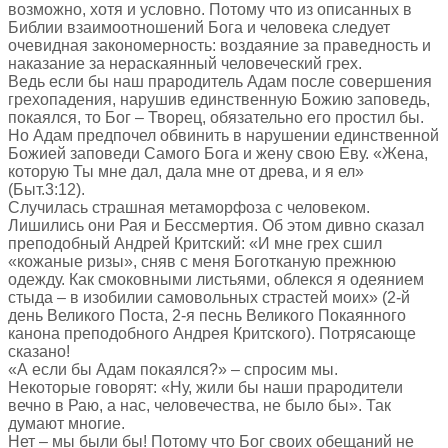
возможно, хотя и условно. Потому что из описанных в
Библии взаимоотношений Бога и человека следует
очевидная закономерность: воздаяние за праведность и
наказание за нераскаянный человеческий грех.
Ведь если бы наш прародитель Адам после совершения
грехопадения, нарушив единственную Божию заповедь,
покаялся, то Бог – Творец, обязательно его простил бы.
Но Адам предпочел обвинить в нарушении единственной
Божией заповеди Самого Бога и жену свою Еву. «Жена,
которую Ты мне дал, дала мне от древа, и я ел»
(Быт.3:12).
Случилась страшная метаморфоза с человеком.
Лишились они Рая и Бессмертия. Об этом дивно сказал
преподобный Андрей Критский: «И мне грех сшил
«кожаные ризы», сняв с меня Боготканую прежнюю
одежду. Как смоковными листьями, облекся я одеянием
стыда – в изобилии самовольных страстей моих» (2-й
день Великого Поста, 2-я песнь Великого Покаянного
канона преподобного Андрея Критского). Потрясающе
сказано!
«А если бы Адам покаялся?» – спросим мы.
Некоторые говорят: «Ну, жили бы наши прародители
вечно в Раю, а нас, человечества, не было бы». Так
думают многие.
Нет – мы были бы! Потому что Бог своих обещаний не