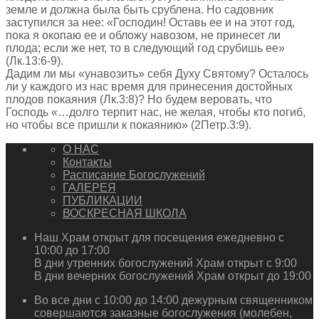
земле и должна была быть срублена. Но садовник
заступился за нее: «Господин! Оставь ее и на этот год,
пока я окопаю ее и обложу навозом, не принесет ли
плода; если же нет, то в следующий год срубишь ее»
(Лк.13:6-9).
Дадим ли мы «унавозить» себя Духу Святому? Осталось
ли у каждого из нас время для принесения достойных
плодов покаяния (Лк.3:8)? Но будем веровать, что
Господь «…долго терпит нас, не желая, чтобы кто погиб,
но чтобы все пришли к покаянию» (2Петр.3:9).
О НАС
Контакты
Расписание Богослужений
ГАЛЕРЕЯ
ПУБЛИКАЦИИ
ВОСКРЕСНАЯ ШКОЛА
Наш Храм открыт для посещения ежедневно с
10:00 до 17:00
В дни утренних богослужений Храм открыт с 9:00
В дни вечерних богослужений Храм открыт до 19:00
Во все дни с 10:00 до 14:00 дежурным священником
совершаются заказные богослужения (молебен,