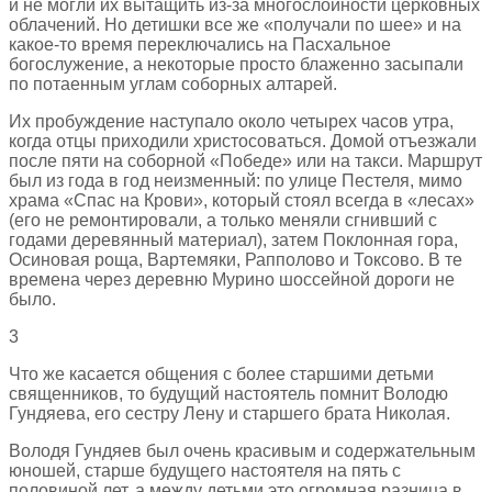
и не могли их вытащить из-за многослойности церковных
облачений. Но детишки все же «получали по шее» и на
какое-то время переключались на Пасхальное
богослужение, а некоторые просто блаженно засыпали
по потаенным углам соборных алтарей.
Их пробуждение наступало около четырех часов утра,
когда отцы приходили христосоваться. Домой отъезжали
после пяти на соборной «Победе» или на такси. Маршрут
был из года в год неизменный: по улице Пестеля, мимо
храма «Спас на Крови», который стоял всегда в «лесах»
(его не ремонтировали, а только меняли сгнивший с
годами деревянный материал), затем Поклонная гора,
Осиновая роща, Вартемяки, Рапполово и Токсово. В те
времена через деревню Мурино шоссейной дороги не
было.
3
Что же касается общения с более старшими детьми
священников, то будущий настоятель помнит Володю
Гундяева, его сестру Лену и старшего брата Николая.
Володя Гундяев был очень красивым и содержательным
юношей, старше будущего настоятеля на пять с
половиной лет, а между детьми это огромная разница в