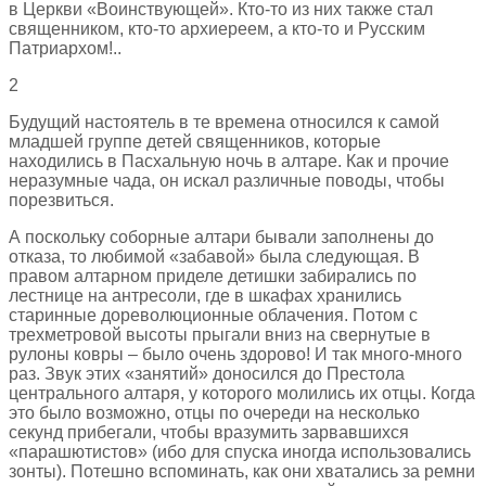
в Церкви «Воинствующей». Кто-то из них также стал
священником, кто-то архиереем, а кто-то и Русским
Патриархом!..
2
Будущий настоятель в те времена относился к самой
младшей группе детей священников, которые
находились в Пасхальную ночь в алтаре. Как и прочие
неразумные чада, он искал различные поводы, чтобы
порезвиться.
А поскольку соборные алтари бывали заполнены до
отказа, то любимой «забавой» была следующая. В
правом алтарном приделе детишки забирались по
лестнице на антресоли, где в шкафах хранились
старинные дореволюционные облачения. Потом с
трехметровой высоты прыгали вниз на свернутые в
рулоны ковры – было очень здорово! И так много-много
раз. Звук этих «занятий» доносился до Престола
центрального алтаря, у которого молились их отцы. Когда
это было возможно, отцы по очереди на несколько
секунд прибегали, чтобы вразумить зарвавшихся
«парашютистов» (ибо для спуска иногда использовались
зонты). Потешно вспоминать, как они хватались за ремни