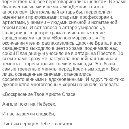
торжественная, все переговаривались шепотом. В храме
благочестивые миряне читали «Деяния святых
апостолов». Центральный алтарь был переполнен
именитыми прихожанами: старыми профессорами,
артистами, учеными – людьми сильной и испытанной
горем веры. И вот завеса в алтаре убиралась, у
Плащаницы в центре храма начиналось чтение
священниками канона «Волною морскою…» По
окончании чтения распахивались Царские Врата, и все
священство выходило в центр храма, поднимало над
собой Плащаницу и уносило ее в алтарь на Престол. Во
всем храме сразу же наступала полнейшая тишина и
темнота – горели только свечи и лампады. Это были
самые трепетные минуты перед Крестным ходом. Все
лица, освещенные свечами, становились
сосредоточенными и вдохновенными. И вдруг, тихо-тихо,
духовенство многогласным хором начинало запевать:
«Воскресение Твое Христе Спасе,
Ангели поют на Небесех,
И нас на земли сподоби,
Чистым сердцем Тебе, славити».