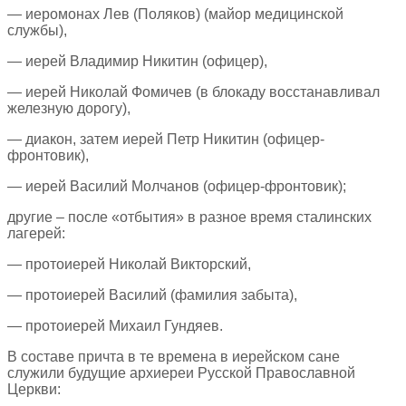
— иеромонах Лев (Поляков) (майор медицинской
службы),
— иерей Владимир Никитин (офицер),
— иерей Николай Фомичев (в блокаду восстанавливал
железную дорогу),
— диакон, затем иерей Петр Никитин (офицер-
фронтовик),
— иерей Василий Молчанов (офицер-фронтовик);
другие – после «отбытия» в разное время сталинских
лагерей:
— протоиерей Николай Викторский,
— протоиерей Василий (фамилия забыта),
— протоиерей Михаил Гундяев.
В составе причта в те времена в иерейском сане
служили будущие архиереи Русской Православной
Церкви: