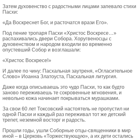
Затем духовенство с радостными лицами запевало стихи
Пасхи:
«Да Воскреснет Бог, и расточатся врази Его».
Под пение тропаря Пасхи «Христос Воскресе…»
распахивались двери Собора. Хоругвеносцы с
духовенством и народом входили во временно
опустевший Собор и возглашали:
«Христос Воскресе!»
И далее по чину: Пасхальная заутреня, «Огласительное
Слово» Иоанна Златоуста, Пасхальная литургия.
Даже когда описываешь это чудо Пасхи, то как будто
заново переживаешь те сокровенные мгновения, и
невольно кожа начинает покрываться мурашками.
За свои 60 лет Токсовский настоятель не пропустил ни
одной Пасхи и каждый раз переживал тот же детский
трепет, неземной восторг и радость.
Прошли годы, ушли Соборные отцы-священники в мир
иной – в Церковь «Торжествующую», а их дети остались