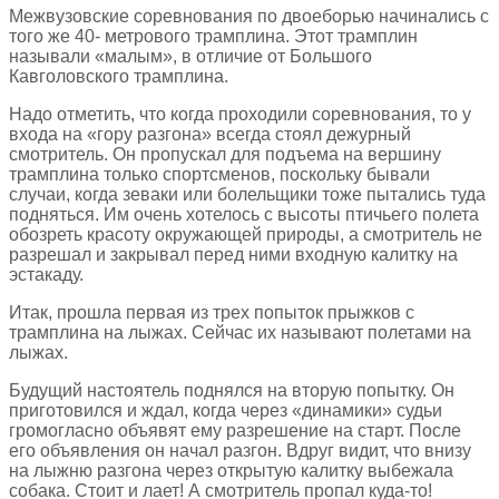
Межвузовские соревнования по двоеборью начинались с
того же 40- метрового трамплина. Этот трамплин
называли «малым», в отличие от Большого
Кавголовского трамплина.
Надо отметить, что когда проходили соревнования, то у
входа на «гору разгона» всегда стоял дежурный
смотритель. Он пропускал для подъема на вершину
трамплина только спортсменов, поскольку бывали
случаи, когда зеваки или болельщики тоже пытались туда
подняться. Им очень хотелось с высоты птичьего полета
обозреть красоту окружающей природы, а смотритель не
разрешал и закрывал перед ними входную калитку на
эстакаду.
Итак, прошла первая из трех попыток прыжков с
трамплина на лыжах. Сейчас их называют полетами на
лыжах.
Будущий настоятель поднялся на вторую попытку. Он
приготовился и ждал, когда через «динамики» судьи
громогласно объявят ему разрешение на старт. После
его объявления он начал разгон. Вдруг видит, что внизу
на лыжню разгона через открытую калитку выбежала
собака. Стоит и лает! А смотритель пропал куда-то!