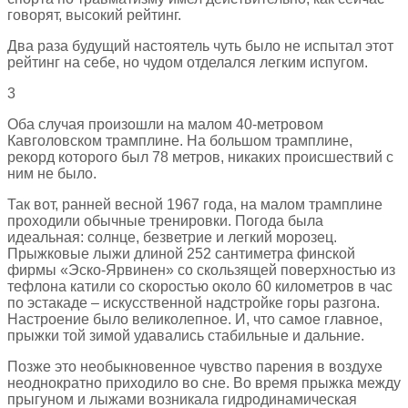
говорят, высокий рейтинг.
Два раза будущий настоятель чуть было не испытал этот
рейтинг на себе, но чудом отделался легким испугом.
3
Оба случая произошли на малом 40-метровом
Кавголовском трамплине. На большом трамплине,
рекорд которого был 78 метров, никаких происшествий с
ним не было.
Так вот, ранней весной 1967 года, на малом трамплине
проходили обычные тренировки. Погода была
идеальная: солнце, безветрие и легкий морозец.
Прыжковые лыжи длиной 252 сантиметра финской
фирмы «Эско-Ярвинен» со скользящей поверхностью из
тефлона катили со скоростью около 60 километров в час
по эстакаде – искусственной надстройке горы разгона.
Настроение было великолепное. И, что самое главное,
прыжки той зимой удавались стабильные и дальние.
Позже это необыкновенное чувство парения в воздухе
неоднократно приходило во сне. Во время прыжка между
прыгуном и лыжами возникала гидродинамическая