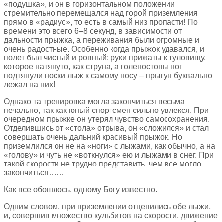
«подушка», и он в горизонтальном положении
стремительно перемещался над горой приземления
прямо в «радиус», то есть в самый низ пропасти! По
времени это всего 6–8 секунд, в зависимости от
дальности прыжка, а переживания были огромные и
очень радостные. Особенно когда прыжок удавался, и
полет был чистый и ровный: руки прижаты к туловищу,
которое натянуто, как струна, а голеностопы ног
подтянули носки лыж к самому носу – прыгун буквально
лежал на них!
Однако та тренировка могла закончиться весьма
печально, так как юный спортсмен сильно увлекся. При
очередном прыжке он утерял чувство самосохранения.
Отделившись от «стола» отрыва, он «сложился» и стал
совершать очень дальний красивый прыжок. Но
приземлился он не на «ноги» с лыжами, как обычно, а на
«голову» и чуть не «воткнулся» ею и лыжами в снег. При
такой скорости не трудно представить, чем все могло
закончиться……
Как все обошлось, одному Богу известно.
Одним словом, при приземлении отцепились обе лыжи,
и, совершив множество кульбитов на скорости, движение