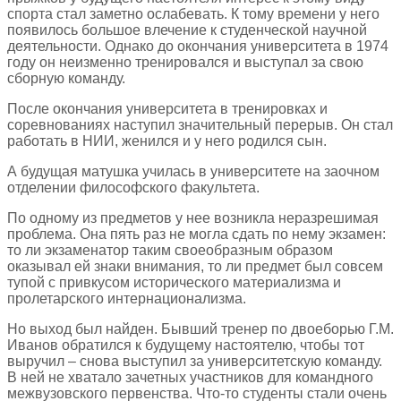
спорта стал заметно ослабевать. К тому времени у него
появилось большое влечение к студенческой научной
деятельности. Однако до окончания университета в 1974
году он неизменно тренировался и выступал за свою
сборную команду.
После окончания университета в тренировках и
соревнованиях наступил значительный перерыв. Он стал
работать в НИИ, женился и у него родился сын.
А будущая матушка училась в университете на заочном
отделении философского факультета.
По одному из предметов у нее возникла неразрешимая
проблема. Она пять раз не могла сдать по нему экзамен:
то ли экзаменатор таким своеобразным образом
оказывал ей знаки внимания, то ли предмет был совсем
тупой с привкусом исторического материализма и
пролетарского интернационализма.
Но выход был найден. Бывший тренер по двоеборью Г.М.
Иванов обратился к будущему настоятелю, чтобы тот
выручил – снова выступил за университетскую команду.
В ней не хватало зачетных участников для командного
межвузовского первенства. Что-то студенты стали очень