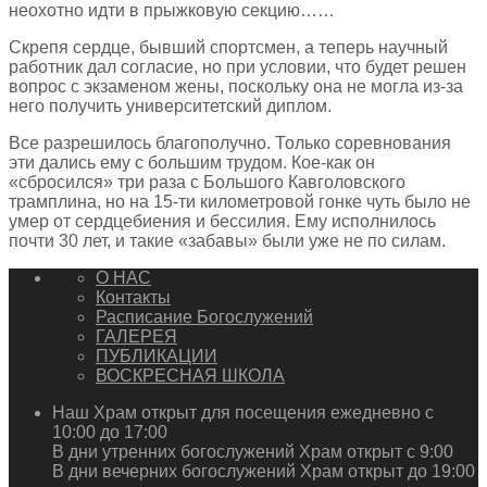
неохотно идти в прыжковую секцию……
Скрепя сердце, бывший спортсмен, а теперь научный
работник дал согласие, но при условии, что будет решен
вопрос с экзаменом жены, поскольку она не могла из-за
него получить университетский диплом.
Все разрешилось благополучно. Только соревнования
эти дались ему с большим трудом. Кое-как он
«сбросился» три раза с Большого Кавголовского
трамплина, но на 15-ти километровой гонке чуть было не
умер от сердцебиения и бессилия. Ему исполнилось
почти 30 лет, и такие «забавы» были уже не по силам.
О НАС
Контакты
Расписание Богослужений
ГАЛЕРЕЯ
ПУБЛИКАЦИИ
ВОСКРЕСНАЯ ШКОЛА
Наш Храм открыт для посещения ежедневно с
10:00 до 17:00
В дни утренних богослужений Храм открыт с 9:00
В дни вечерних богослужений Храм открыт до 19:00