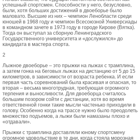
успешный спортсмен. Способности у него, безусловно,
были, хотя больших достижений в двоеборье было
маловато. Высшие из них – чемпион Ленобласти среди
юношей в 1968 году и чемпион Всесоюзной Универсиады
в командном зачете в 1973 году в городе Кирове (Вятка).
Тогда он выступал за сборную Ленинградского
Государственного университета и «дослужился» до
кандидата в мастера спорта.
2
Лыжное двоеборье – это прыжки на лыжах с трамплина,
а затем гонка на беговых лыжах на дистанцию от 5 до 15
километров, в зависимости от возраста ребенка. И если
первая часть соревнований была красивая и опасная, то
вторая – весьма многотрудная, требующая огромного
терпения и выносливости. Для двоеборца считалось
большим позором сойти с дистанции, хотя во время
ответственной гонки такие мысли частенько приходили в
голову. Особенно когда на трассе нужно было преодолеть
множество подъемов, а лыжи были намазаны плохо и
«отдавали».
Прыжки с трамплина доставляли юному спортсмену
огромное удовольствие в те дни, когда стояла морозная