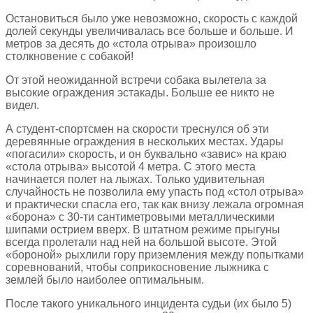
Остановиться было уже невозможно, скорость с каждой
долей секунды увеличивалась все больше и больше. И
метров за десять до «стола отрыва» произошло
столкновение с собакой!
От этой неожиданной встречи собака вылетела за
высокие ограждения эстакады. Больше ее никто не
видел.
А студент-спортсмен на скорости треснулся об эти
деревянные ограждения в нескольких местах. Удары
«погасили» скорость, и он буквально «завис» на краю
«стола отрыва» высотой 4 метра. С этого места
начинается полет на лыжах. Только удивительная
случайность не позволила ему упасть под «стол отрыва»
и практически спасла его, так как внизу лежала огромная
«борона» с 30-ти сантиметровыми металлическими
шипами острием вверх. В штатном режиме прыгуны
всегда пролетали над ней на большой высоте. Этой
«бороной» рыхлили гору приземления между попытками
соревнований, чтобы соприкосновение лыжника с
землей было наиболее оптимальным.
После такого уникального инцидента судьи (их было 5)