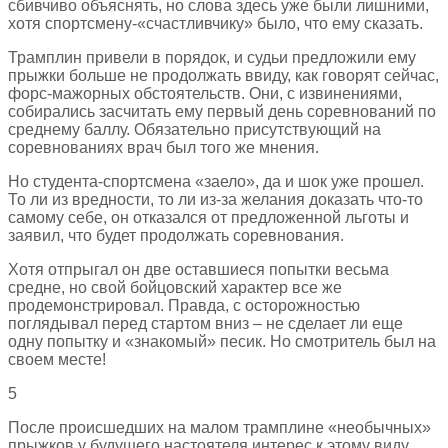
сбивчиво объяснять, но слова здесь уже были лишними,
хотя спортсмену-«счастливчику» было, что ему сказать.
Трамплин привели в порядок, и судьи предложили ему
прыжки больше не продолжать ввиду, как говорят сейчас,
форс-мажорных обстоятельств. Они, с извинениями,
собирались засчитать ему первый день соревнований по
среднему баллу. Обязательно присутствующий на
соревнованиях врач был того же мнения.
Но студента-спортсмена «заело», да и шок уже прошел.
То ли из вредности, то ли из-за желания доказать что-то
самому себе, он отказался от предложенной льготы и
заявил, что будет продолжать соревнования.
Хотя отпрыгал он две оставшиеся попытки весьма
средне, но свой бойцовский характер все же
продемонстрировал. Правда, с осторожностью
поглядывал перед стартом вниз – не сделает ли еще
одну попытку и «знакомый» песик. Но смотритель был на
своем месте!
5
После происшедших на малом трамплине «необычных»
прыжков у будущего настоятеля интерес к этому виду