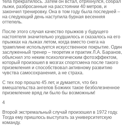
тела прекратилось. Затем он встал, отряхнулся, собрал
лыжи, разбросанные на расстоянии 40 метров, и
закончил тренировку. Она в том году была последней –
на следующий день наступила бурная весенняя
оттепель.
После этого случая качество прыжков у будущего
настоятеля значительно ухудшилось и сказалось на его
прыжках на лыжах летом, когда вместо снега на
трамплине используется искусственное покрытие. Один
заслуженный тренер – теоретик и практик Л.А. Баранов,
объяснил это неким психологическим фотоэффектом,
который произошел в мозгах спортсмена после такого
приземления и способствовал активному развитию
чувства самосохранения, а не страха.
С тех пор прошло 45 лет, и думается, что без
вмешательства ангелов Божиих такое безболезненное
приземление вряд ли было бы возможным!
4
Второй экстремальный случай произошел в 1972 году.
Тогда ему пришлось выступать за университетскую
команду.