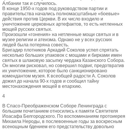
Албании так и случилось.
В конце 1950-х годов под руководством партии и
правительства начались полномасштабные «боевые»
действия против Церкви. В их число входило и
уничтожение церковных артефактов, то есть нетленных
мощей русских святых.
Произошли «гонения» на нетленные мощи святых и в
музее религии и атеизма. Однако не у всех русских
людей была потеряна совесть.
Бригадир плотников Аркадий Соколов успел спрятать
несколько больших упаковок с мощами и бирками имен
святых в шлаковую засыпку чердака Казанского Собора.
Он многим рисковал, но совершил подвиг, предотвратив
их уничтожение, которое было санкционировано
комендантом музея. К всеобщей радости А. Соколов
дожил до начала 90-х годов и сообщил тайну
местонахождения мощей в епархию.
4
В Спасо-Преображенском Соборе Ленинграда с
большим почитанием относились к памяти Святителя
Иоасафа Белгородского. По воспоминаниям протоиерея
Михаила Нероды, в послевоенные годы за воскресным
всенощным бдением его предстательству довольно