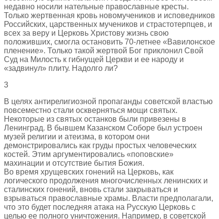
недавно носили нательные православные кресты.
Только жертвенная кровь новомучеников и исповедников
Российских, царственных мучеников и страстотерпцев, и
всех за веру и Церковь Христову жизнь свою
положивших, смогла остановить 70-летнее «Вавилонское
пленение». Только такой жертвой Бог приклонил Свой
Суд на Милость к гибнущей Церкви и ее народу и
«задвинул» плиту. Надолго ли?
3
В целях антирелигиозной пропаганды советской властью
повсеместно стали оскверняться мощи святых.
Некоторые из святых останков были привезены в
Ленинград. В бывшем Казанском Соборе был устроен
музей религии и атеизма, в котором они
демонстрировались как груды простых человеческих
костей. Этим аргументировались «поповские»
махинации и отсутствие бытия Божия.
Во время хрущевских гонений на Церковь, как
логического продолжения многочисленных ленинских и
сталинских гонений, вновь стали закрываться и
взрываться православные храмы. Власти предполагали,
что это будет последняя атака на Русскую Церковь с
целью ее полного уничтожения. Например, в советской