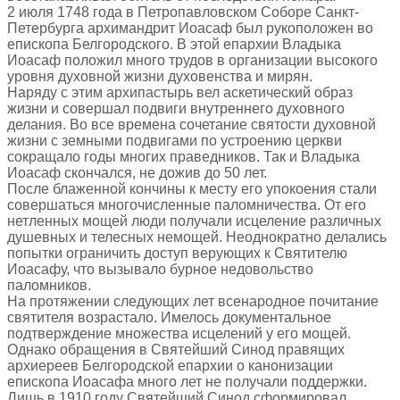
2 июля 1748 года в Петропавловском Соборе Санкт-
Петербурга архимандрит Иоасаф был рукоположен во
епископа Белгородского. В этой епархии Владыка
Иоасаф положил много трудов в организации высокого
уровня духовной жизни духовенства и мирян.
Наряду с этим архипастырь вел аскетический образ
жизни и совершал подвиги внутреннего духовного
делания. Во все времена сочетание святости духовной
жизни с земными подвигами по устроению церкви
сокращало годы многих праведников. Так и Владыка
Иоасаф скончался, не дожив до 50 лет.
После блаженной кончины к месту его упокоения стали
совершаться многочисленные паломничества. От его
нетленных мощей люди получали исцеление различных
душевных и телесных немощей. Неоднократно делались
попытки ограничить доступ верующих к Святителю
Иоасафу, что вызывало бурное недовольство
паломников.
На протяжении следующих лет всенародное почитание
святителя возрастало. Имелось документальное
подтверждение множества исцелений у его мощей.
Однако обращения в Святейший Синод правящих
архиереев Белгородской епархии о канонизации
епископа Иоасафа много лет не получали поддержки.
Лишь в 1910 году Святейший Синод сформировал