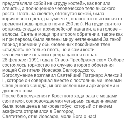
представляли собой не «груду костей», как вопили
атеисты, а полноценное человеческое тело высокого
роста. Плоть на скелете, обтянутая кожей, была
коричневого цвета, разумеется, полностью высохшая от
времени (ведь прошло почти 250 лет). На груди святого
остались следы от архиерейской панагии, а на голове –
волосы. Святые мощи при втором обретении, так же как
и при первом, были явлены миру нетленными! За такой
период времени у обыкновенных покойников тлен
«съедает» не только плоть, но и сами кости –
человеческие останки превращаются в прах.
28 февраля 1991 года в Спасо-Преображенском Соборе
состоялось торжество по случаю второго обретения
мощей Святителя Иоасафа Белгородского.
Богослужение возглавил Святейший Патриарх Алексий
II, которое он совершал вместе с постоянными членами
Священного Синода, многочисленными архиереями и
духовенством.
После богослужения и Крестного хода рака с мощами
святителя, сопровождаемая четырьмя священниками,
была помещена в микроавтобус, который с пением
акафиста отправился в Белгород.
Святителю, отче Иоасафе, моли Бога о нас!