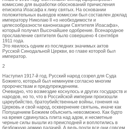
комиссию для выработки обоснований причисления
епископа Иоасафа к лику святых. На основании
положительных выводов комиссии был составлен доклад
императору Николаю II «о необходимости и
целесообразности канонизации Святителя Иоасафа»,
который получил Высочайшее одобрение. Всенародное
прославление святителя было совершено 4 сентября
1911 года.
Это явилось одним из последних значимых актов
Русской Синодальной Церкви, во главе которой был
император.
2
Наступил 1917-й год. Русский народ созрел для Суда
Божиего, который был неминуем согласно многим
пророчествам и предупреждениям.
Очевидно, что возмездие коснулось и других государств и
народов, но то, что в Российской империи произошли
цареубийство, братоубийственные войны, гонения на
Церковь и свой народ, осквернение святынь, иначе как
Попущением Божием объяснить невозможно. Как будто
на время сдвинулась плита над адом, и несметные
черные силы вышли из преисподней и воплотились в
безбожную армию палачей. А ведь почти все они совсем