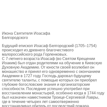
Икона Святителя Иоасафа
Белгородского
Будущий епископ Иоасаф Белгородский (1705–1754)
происходил из древнего благочестивого
малороссийского рода Горленковых.
С 7-летнего возраста Иоасаф (во Святом Крещении
Иоаким) был отдан родителями на обучение в Киевскую
Духовную Академию. От юности своей возлюбил он
монашество и принял его одновременно с окончанием
Академии в 1727 году. Господь даровал будущему
святителю таланты, с помощью которых он приобрел
глубокие богословские знания и организаторские
способности. Последние успешно употребил при
восстановлении монастырей, особенно когда в 1744 году
был назначен наместником Троице-Сергиевой Лавры,
где в течение четырех лет самоотверженно
восстанавливал обитель от последствий пожара.