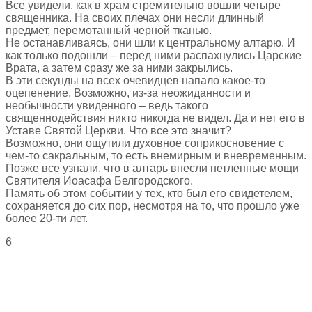
Все увидели, как в храм стремительно вошли четыре
священника. На своих плечах они несли длинный
предмет, перемотанный черной тканью.
Не останавливаясь, они шли к центральному алтарю. И
как только подошли – перед ними распахнулись Царские
Врата, а затем сразу же за ними закрылись.
В эти секунды на всех очевидцев напало какое-то
оцепенение. Возможно, из-за неожиданности и
необычности увиденного – ведь такого
священнодействия никто никогда не видел. Да и нет его в
Уставе Святой Церкви. Что все это значит?
Возможно, они ощутили духовное соприкосновение с
чем-то сакральным, то есть внемирным и вневременным.
Позже все узнали, что в алтарь внесли нетленные мощи
Святителя Иоасафа Белгородского.
Память об этом событии у тех, кто был его свидетелем,
сохраняется до сих пор, несмотря на то, что прошло уже
более 20-ти лет.
6