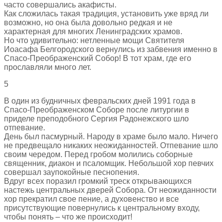
часто совершались акафисты.
Как сложилась такая традиция, установить уже вряд ли
возможно, но она была довольно редкая и не
характерная для многих Ленинградских храмов.
Но что удивительно: нетленные мощи Святителя
Иоасафа Белгородского вернулись из забвения именно в
Спасо-Преображенский Собор! В тот храм, где его
прославляли много лет.
5
В один из будничных февральских дней 1991 года в
Спасо-Преображенском Соборе после литургии в
приделе преподобного Сергия Радонежского шло
отпевание.
День был пасмурный. Народу в храме было мало. Ничего
не предвещало никаких неожиданностей. Отпевание шло
своим чередом. Перед гробом молились соборные
священник, диакон и псаломщик. Небольшой хор певчих
совершал заупокойные песнопения.
Вдруг всех поразил громкий треск открывающихся
настежь центральных дверей Собора. От неожиданности
хор прекратил свое пение, а духовенство и все
присутствующие повернулись к центральному входу,
чтобы понять – что же происходит!