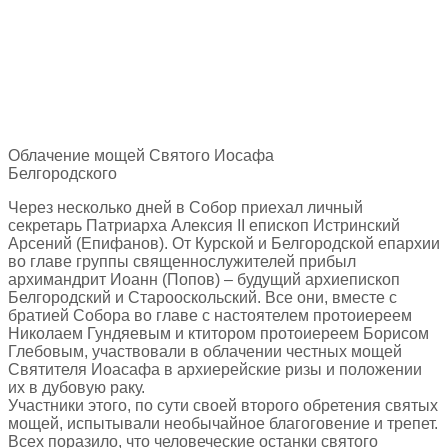
Облачение мощей Святого Иосафа
Белгородского
Через несколько дней в Собор приехал личный
секретарь Патриарха Алексия II епископ Истринский
Арсений (Епифанов). От Курской и Белгородской епархии
во главе группы священнослужителей прибыл
архимандрит Иоанн (Попов) – будущий архиепископ
Белгородский и Старооскольский. Все они, вместе с
братией Собора во главе с настоятелем протоиереем
Николаем Гундяевым и ктитором протоиереем Борисом
Глебовым, участвовали в облачении честных мощей
Святителя Иоасафа в архиерейские ризы и положении
их в дубовую раку.
Участники этого, по сути своей второго обретения святых
мощей, испытывали необычайное благоговение и трепет.
Всех поразило, что человеческие останки святого