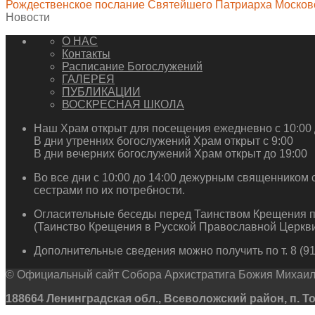
Рождественское послание Святейшего Патриарха Московс
Новости
О НАС
Контакты
Расписание Богослужений
ГАЛЕРЕЯ
ПУБЛИКАЦИИ
ВОСКРЕСНАЯ ШКОЛА
Наш Храм открыт для посещения ежедневно с 10:00 
В дни утренних богослужений Храм открыт с 9:00
В дни вечерних богослужений Храм открыт до 19:00
Во все дни с 10:00 до 14:00 дежурным священником 
сестрами по их потребности.
Огласительные беседы перед Таинством Крещения п
(Таинство Крещения в Русской Православной Церкви
Дополнительные сведения можно получить по т. 8 (911
© Официальный сайт Собора Архистратига Божия Михаила
188664 Ленинградская обл., Всеволожский район, п. Токсо