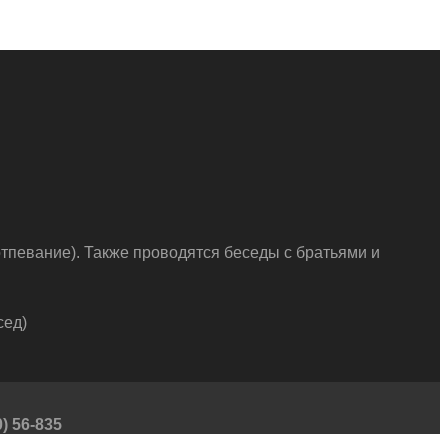
тпевание). Также проводятся беседы с братьями и
сед)
) 56-835