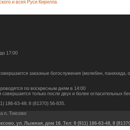
кого и всея Руси Кирилла
до 17:00
совершаются заказные богослужения (молебен, панихида, о
роводятся по воскресным дням в 14:00
 совершается только после двух и более огласительных бе
) 186-63-48; 8 (81370) 56-835.
 п. Токсово
во, ул. Лыжная, дом 16. Тел: 8 (911) 186-63-48, 8 (81370