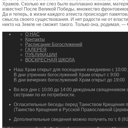
Храмов. Сколько же слез было выплакано женами, матерям
известно! После Великой Победы, множество фронтовиков
Да и теперь, в жизни каждого атеиста происходит памятова
смысла своего существования. И нет радости ни от власти,
никто на Земле не сможет такого. Только она, родимая, —
О НАС
Контакты
Расписание Богослужений
ГАЛЕРЕЯ
ПУБЛИКАЦИИ
ВОСКРЕСНАЯ ШКОЛА
Наш Храм открыт для посещения ежедневно с 10:00 
В дни утренних богослужений Храм открыт с 9:00
В дни вечерних богослужений Храм открыт до 19:00
Во все дни с 10:00 до 14:00 дежурным священником 
сестрами по их потребности.
Огласительные беседы перед Таинством Крещения п
(Таинство Крещения в Русской Православной Церкви
Дополнительные сведения можно получить по т. 8 (911