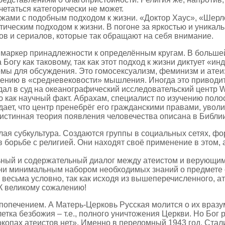
етаться категорически не может.
ами с подобным подходом к жизни. «Доктор Хаус», «Шерл
тическим подходом к жизни. В погоне за яркостью и уника
в и сериалов, которые так обращают на себя внимание.
аркер принадлежности к определённым кругам. В большей 
Богу как таковому, так как этот подход к жизни диктует «и
емы для обсуждения. Это гомосексуализм, феминизм и атеи
инению в «средневековости» мышления. Иногда это приводи
ал в суд на океанографический исследовательский центр Wo
 как научный факт. Абрахам, специалист по изучению поло
ет, что центр пренебрёг его гражданскими правами, уволив
 истинная теория появления человечества описана в Библии
ая субкультура. Создаются группы в социальных сетях, ф
 борьбе с религией. Они находят своё применение в этом, 
ный и содержательный диалог между атеистом и верующим.
, ни минимальным набором необходимых знаний о предмете 
 весьма условно, так как исходя из вышеперечисленного, а
 К великому сожалению!
 попечением. А Матерь-Церковь Русская молится о их вразу
етка безбожия – т.е., полного уничтожения Церкви. Но Бог
 окопах атеистов нет». Именно в переломный 1943 год, Ста