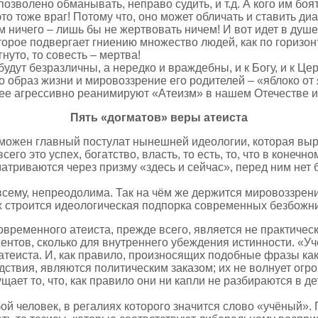
озволено обманывать, неправо судить, и т.д. А кого им боя
то тоже враг! Потому что, оно может обличать и ставить диа
гом ничего – лишь бы не жертвовать ничем! И вот идет в душ
орое подвергает гниению множество людей, как по горизонт
нуто, то совесть – мертва!
 будут безразличны, а нередко и враждебны, и к Богу, и к 
 образ жизни и мировоззрение его родителей – «яблоко от 
олее агрессивно реанимируют «Атеизм» в нашем Отечестве 
Пять «догматов» веры атеиста
можен главный постулат нынешней идеологии, которая выр
его это успех, богатство, власть, то есть, то, что в конеч
атриваются через призму «здесь и сейчас», перед ним нет 
всему, непреодолима. Так на чём же держится мировоззрен
 строится идеологическая подпорка современных безбожни
современного атеиста, прежде всего, является не практиче
ентов, сколько для внутреннего убеждения истинности. «У
еиста. И, как правило, произносящих подобные фразы как 
ствия, являются политическим заказом; их не волнует огр
ает то, что, как правило они ни капли не разбираются в де
ой человек, в регалиях которого значится слово «учёный».