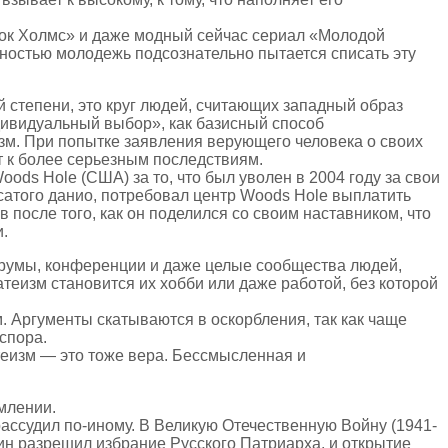
ок Холмс» и даже модный сейчас сериал «Молодой
льностью молодежь подсознательно пытается списать эту
степени, это круг людей, считающих западный образ
ндивидуальный выбор», как базисный способ
зм. При попытке заявления верующего человека о своих
т к более серьезным последствиям.
ods Hole (США) за то, что был уволен в 2004 году за свои
сатого данио, потребовал центр Woods Hole выплатить
 после того, как он поделился со своим наставником, что
.
орумы, конференции и даже целые сообщества людей,
атеизм становится их хобби или даже работой, без которой
 Аргументы скатываются в оскорбления, так как чаще
спора.
теизм — это тоже вера. Бессмысленная и
млении.
 рассудил по-иному. В Великую Отечественную Войну (1941-
лин разрешил избрание Русского Патриарха, и открытие