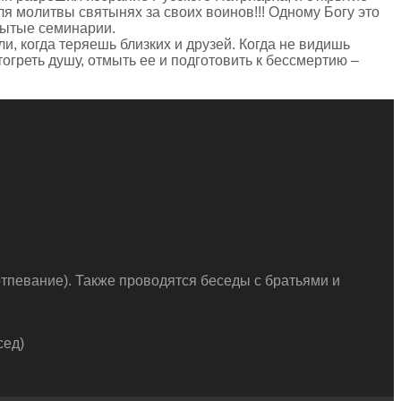
я молитвы святынях за своих воинов!!! Одному Богу это
рытые семинарии.
ли, когда теряешь близких и друзей. Когда не видишь
тогреть душу, отмыть ее и подготовить к бессмертию –
тпевание). Также проводятся беседы с братьями и
сед)