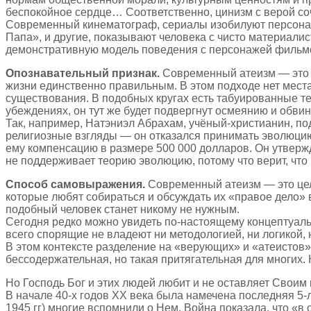
беспокойное сердце… Соответственно, цинизм с верой соч
Современный кинематограф, сериалы изобилуют персонаж
Папа», и другие, показывают человека с чисто материалис
демонстративную модель поведения с персонажей фильмо
Опознавательный признак.
Современный атеизм — это м
жизни единственно правильным. В этом подходе нет места 
существования. В подобных кругах есть табуированные т
убеждениях, он тут же будет подвергнут осмеянию и обв
Так, например, Натэниэл Абрахам, учёный-христианин, под
религиозные взгляды — он отказался принимать эволюцию
ему компенсацию в размере 500 000 долларов. Он утвержда
не поддерживает теорию эволюцию, потому что верит, что
Способ самовыражения.
Современный атеизм — это цел
которые любят собираться и обсуждать их «правое дело» в
подобный человек станет никому не нужным.
Сегодня редко можно увидеть по-настоящему концептуаль
всего спорящие не владеют ни методологией, ни логикой
В этом контексте разделение на «верующих» и «атеистов»
бессодержательная, но такая притягательная для многих.
Но Господь Бог и этих людей любит и не оставляет Своим
В начале 40-х годов XX века была намечена последняя 5-л
1945 гг) многие вспомнили о Нем. Война показала, что «в