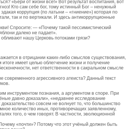
ться? «Бери от жизни все!» Вот результат воспитания, вот
гноз! Кто сам себе бог, тому истинный Бог – ненужный
е эдакая коррупция (по латыни – «гниение») которая по
али, так и по вертикали. И здесь антикоррупционные
Церкви! Спросите: — «Почему такой пессимистический
яблони далеко не падает».
и обливают нашу Церковь потоками грязи?
ажается в отрицании каких-либо смыслов существования,
ном итоге имеет целью облегчение жизни и получение
бесконечности, нет ответственности в сакральном смысле
ие современного агрессивного атеиста? Данный текст
ков.
ским инструментом познания, а аргументом в споре. При
чёные давно доказали», «недавнее исследование
доказательство совсем не волнует то, что большинство
омное количество иных, противоречащих заявленному,
талях того, о чем говорят. В частности, эволюционной
 Почему «почти»? Потому что этот учёный должен быть