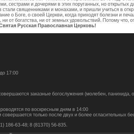
и, сестрами и дочерями в этих поруганных, но открытых дл
 стали священниками и монахами, и пришли учиться в отк
ние о Боге, о своей Церкви, когда приходят болезни и печа
 ни от богатства, ни от земных удовольствий. Потому что, о
Святая Русская Православная Церковь!
до 17:00
совершаются заказные богослужения (молебен, панихида, о
роводятся по воскресным дням в 14:00
 совершается только после двух и более огласительных бе
) 186-63-48; 8 (81370) 56-835.