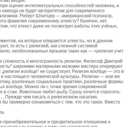
иятию вещей.
при оценке интеллектуальных способностей человека, и
 никогда не будет авторитетом для современного
ализмом. Роберт Шпитцер — американский психиатр,
эта фамилия современному атеисту? Конечно, нет.
ом, что атеист даже не посмотрит работы этих учёных,
ментов, на которые опираются атеисты, но в данном
ют, то есть с религией, как сложной системой
вило, необоснованных ярлыков таких как — «религия учит
на сложность и многогранность религии. Философ Дмитрий
атеисты“ широкими малярными мазками мастера оперируют
й „религии вообще“ не существует. Религия вообще — это в
и настоящего человеческой культуры. Религии — или же
этику, различные социальные практики, различные формы
тных вообще. Можно ли с точки зрения современной
 в стаи. Животные любят рыбу. Сразу хочется спросить:
…. Прежде чем писать о религиозном насилии,
бы примерно ознакомиться с тем, что это такое. Вместо
та.
е-пренебрежительное и презрительное отношение к
ывает к высокому, к тому, что наполняет его