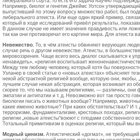
либерального сорта, то есть его задача научно подтверж
Например, биолог и генетик Джеймс Уотсон утверждающий,
выпустивший по этому вопросу множество работ, был подв
либерального атеиста. Или еще один яркий пример, связ
который в ходе исследований привёл результаты, показав
В данном случае не имеет значения правдивость или ложн
так как они противоречат его картине мира. Для атеиста в
Невежество.
То, в чём атеисты обвиняют верующих людей
случае речь о другом невежестве. Атеисты, в большинстве
мировоззрения. Чаще всего весь диалог скатывается к уп
ненавидеть», «религия воспитывает женоненавистничество
Между тем любому человеку, который хотя бы поверхностн
Узланер в своей статье о «новых атеистах» объясняет т
некой абстрактной религией вообще, которую они, якобы, 
лучшем случае некая абстракция, которая возникает из 
скорее то, что мы называем религиями, — различны, они
эмпатии и антипатии и т. д. Невозможно вот так просто г
биологии писать о животных вообще? Например, животным
какие именно животные? При каких обстоятельствах? И т.
терроризме, фундаментализме, крестовых походах, религио
религии „новые атеисты“воюют с плодами собственного во
Тотальный примитивизм в оценках религии, который мы ви
Модный цинизм.
Атеистический «догмат», не требующий
нормам общественной морали, культурным ценностям и пред