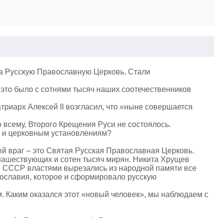
 на Русскую Православную Церковь. Стали
 это было с сотнями тысяч наших соотечественников
триарх Алексей II возгласил, что «ныне совершается
 всему, Второго Крещения Руси не состоялось.
м и церковным установлениям?
й враг – это Святая Русская Православная Церковь.
нашествующих и сотен тысяч мирян. Никита Хрущев
й в СССР властями вырезались из народной памяти все
вославия, которое и сформировало русскую
м. Каким оказался этот «новый человек», мы наблюдаем с