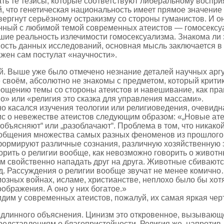
дать те тезисы, которые соответствуют либеральному воспр
 что генетическая национальность имеет прямое значение 
ергнут серьёзному остракизму со стороны гуманистов. И он
анный с любимой темой современных атеистов — гомосексу
шие реальность излечимости гомосексуализма. Знакома ли 
ость данных исследований, основная мысль заключается в т
ажен сам постулат «научности».
. Выше уже было отмечено незнание деталей научных аргу
 своём, абсолютно не знакомы с предметом, который критику
рощению темы со стороны атеистов и навешивание, как пра
» или «религия это сказка для управления массами».
о касался изучения теологии или религиоведения, очевид
езис о невежестве атеистов следующим образом: «„Новые 
„объясняют“ или „разоблачают“. Проблема в том, что никако
обобщения множества самых разных феноменов из прошлого 
 формируют различные сознания, различную хозяйственную 
оворить о религии вообще, как невозможно говорить о живо
 свойственно нападать друг на друга. Животные сбиваются
 д. Рассуждения о религии вообще звучат не менее комично
зных войнах, исламе, христианстве, неплохо было бы хотя 
ображения. А оно у них богатое.»
дим у современных атеистов, пожалуй, их самая яркая чер
 длинного объяснения. Цинизм это откровенное, вызывающ
ставлениям о благопристойности. Религия же, напротив, вз