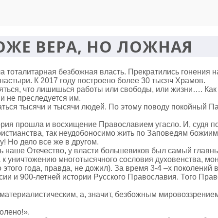
ОЖЕ ВЕРА, НО ЛОЖНАЯ
ала тоталитарная безбожная власть. Прекратились гонения
астыри. К 2017 году построено более 30 тысяч Храмов.
ояться, что лишишься работы или свободы, или жизни…. Как
 и не преследуется им.
аться тысячи и тысячи людей. По этому поводу покойный Па
рия прошла и восхищение Православием угасло. И, судя по
ристианства, так неудобоносимо жить по Заповедям божии
! Но дело все же в другом.
ь наше Отечество, у власти большевиков был самый главны
 к уничтожению многотысячного сословия духовенства, мо
о этого года, правда, не дожил). За время 3-4 –х поколени
ии и 900-летней истории Русского Православия. Того Пра
 материалистическим, а, значит, безбожным мировоззрение
олено!».