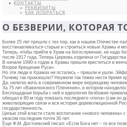
КОНТАКТЫ
РЕКВИЗИТЫ
КАК ДОБРАТЬСЯ
О БЕЗВЕРИИ, КОТОРАЯ Т
Более 25 лет прошло с тех пор, как в нашем Отечестве п
восстанавливаться старые и строиться новые Храмы и мон
Теперь, чтобы прийти в Храм на богослужение, не надо б
после 1917 года. Теперь Церковь отделена от Государства
В начале 1990-х годов в Храмы пришли креститься и венч
Второе Крещение Руси».
Но эти люди в Храмах не остались – пришли и ушли. Эйфо
Почему так произошло? Неужели так тяжко нести бремя х
Да, нелегко жить в современном мире верующему человеку
За 75 лет «Вавилонского Пленения», в котором находилос
Беспощадная борьба с ней и идеология безбожия привела
обещал в 80-м году показать последнего «попа» (сам он д
животворящие связи и вся история дореволюционной Росс
государственность.
Целью этой власти стало воспитание «нового человека» с
ужасом последние почти 30 лет.
Еще Ф.М. Достоевский писал: «Если Бога нет – то все позв