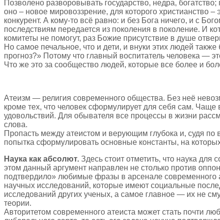
Позволено разворовывать государство, недра, богатство; п
оно – новое мировоззрение, для которого христианство – э
конкурент. А кому-то всё равно: и без Бога ничего, и с Бо
последствиям передается из поколения в поколение. И кот
комитеты не помогут, раз Божие присутствие в душе отверг
Но самое печальное, что и дети, и внуки этих людей также
прогноз?» Потому что главный воспитатель человека — это
Что же это за сообщество людей, которые все более и б
Атеизм — религия современного общества. Без неё невоз
кроме тех, что человек сформулирует для себя сам. Чаще вс
удовольствий. Для обывателя все процессы в жизни рассм
слова.
Пропасть между атеистом и верующим глубока и, судя по 
попытка сформулировать основные константы, на которых
Наука как абсолют.
Здесь стоит отметить, что наука для 
этом данный аргумент направлен не столько против оппон
подтвердило» любимые фразы в арсенале современного ат
научных исследований, которые имеют социальные послед
исследований других ученых, а самое главное — их не смущ
теории.
Авторитетом современного атеиста может стать почти люб