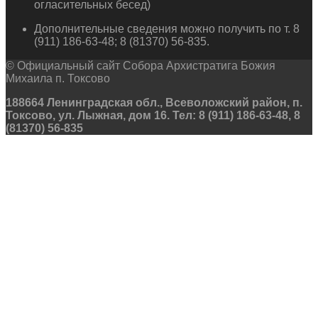
огласительных бесед)
Дополнительные сведения можно получить по т. 8
(911) 186-63-48; 8 (81370) 56-835.
© Официальный сайт Собора Архистратига Божия
Михаила п. Токсово
188664 Ленинградская обл., Всеволожский район, п.
Токсово, ул. Лыжная, дом 16. Тел: 8 (911) 186-63-48, 8
(81370) 56-835