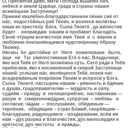
О, Пресвята́я Де́во, Ма́ти Го́спода вы́шних си́л,
небесе́ и земли́ Цари́це, гра́да и страны́ на́шея
всемо́щная Засту́пнице!
Приими́ хвале́бно-благода́рственное пе́ние сие́ от
на́с, недосто́йных ра́б Твои́х, и вознеси́ моли́твы
на́ши ко престо́лу Бо́га, Сы́на Твоего́ , да ми́лостив
бу́дет непра́вдам на́шим и проба́вит благода́ть
Свою́ чту́щим всечестно́е и́мя Твое́ и с ве́рою и
любо́вию покланя́ющимся чудотво́рному о́бразу
Твоему́.
Не́смы бо досто́йни от Него́ поми́ловани бы́ти,
а́ще не Ты́ уми́лостивиши Его́ о на́с, Влады́чице,
я́ко вся́ Тебе́ от Него́ возмо́жна су́ть. Сего́ ра́ди к Тебе́
прибега́ем, я́ко к несомне́нней и ско́рой Засту́пнице
на́шей: услы́ши на́с, моля́щихся Тебе́, осени́ на́с
вседержа́вным покро́вом Твои́м и испроси́ у Бо́га,
Сы́на Твоего́, па́стырем на́шим – ре́вность и бде́ние
о душа́х, градоправи́телям — му́дрость и си́лу,
судия́м – пра́вду и нелицеприя́тие, наста́вникам —
ра́зум и смиренному́дрие, супру́гам – любо́вь и
согла́сие, ча́дам – послуша́ние, оби́димым —
терпе́ние, оби́дящим – стра́х Бо́жий, скорбя́щим –
благоду́шие, ра́дующимся – воздержа́ние, все́м же
на́м – ду́х ра́зума и благоче́стия, ду́х милосе́рдия и
кро́тости, ду́х чистоты́ и пра́вды.