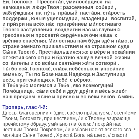
Ей, Госпоже́ Пресвята́я, умилосе́рдися на
немощны́я лю́ди Твоя́ : разсе́янныя собери́ ,
заблу́ждшия на пу́ть пра́вый наста́ви, ста́рость
поддержи́ , ю́ныя уцелому́дри, младе́нцы воспита́й,
и при́зри на все́х на́с призре́нием ми́лостиваго
Твоего́ заступле́ния, воздви́гни на́с из глубины́
грехо́вныя и просвети́ серде́чныя о́чи на́ша к
зре́нию спасе́ния. Ми́лостива на́м бу́ди зде́ и та́мо, в
стране́ земна́го прише́льствия и на стра́шном суде́
Сы́на Твоего́ . Преста́вльшияся же в ве́ре и покая́нии
от жития́ сего́ отцы́ и бра́тию на́шу в ве́чной жи́зни
со а́нгелы и со все́ми святы́ми жи́ти сотвори́ .
Ты́ бо еси́, Госпоже́, сла́ва небе́сных и упова́ние
земны́х, Ты́ по Бо́зе на́ша Наде́жда и Засту́пница
все́х, притека́ющих к Тебе́ с ве́рою.
К Тебе́ у́бо мо́лимся и Тебе́ , я́ко всемогу́щей
Помо́щнице, са́ми себе́ и дру́г дру́га и ве́сь живо́т
на́ш предае́м, ны́не и при́сно и во ве́ки веко́в. Ами́нь.
Тропарь, глас 4-й:
Днесь, благове́рнии лю́дие, све́тло пра́зднуем, / осеня́еми
Твои́м, Богома́ти, прише́ствием, / и к Твоему́ взира́юще
пречи́стому о́бразу, уми́льно глаго́лем: / покры́й нас
честны́м Твои́м Покро́вом, / и изба́ви нас от вся́каго зла, /
моля́щи Сы́на Твоего́ , Христа́ Бо́га на́ шего, // спасти́