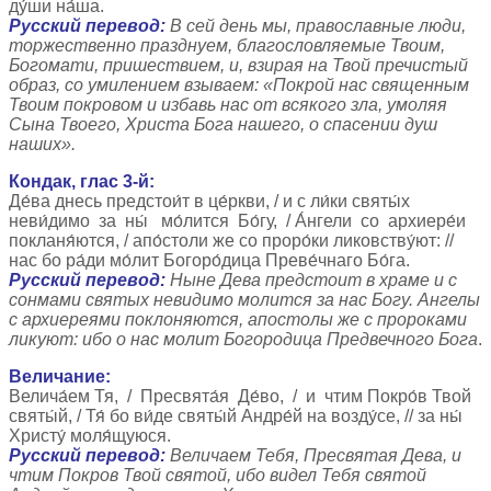
ду́ши на́ша.
Русский перевод:
В сей день мы, православные люди,
торжественно празднуем, благословляемые Твоим,
Богомати, пришествием, и, взирая на Твой пречистый
образ, со умилением взываем: «Покрой нас священным
Твоим покровом и избавь нас от всякого зла, умоляя
Сына Твоего, Христа Бога нашего, о спасении душ
наших».
Кондак, глас 3-й:
Де́ва днесь предстои́т в це́ркви, / и с ли́ки святы́х
неви́димо за ны́ мо́лится Бо́гу, / А́нгели со архиере́и
покланя́ются, / апо́столи же со проро́ки ликовству́ют: //
нас бо ра́ди мо́лит Богоро́дица Преве́чнаго Бо́га.
Русский перевод:
Ныне Дева предстоит в храме и с
сонмами святых невидимо молится за нас Богу. Ангелы
с архиереями поклоняются, апостолы же с пророками
ликуют: ибо о нас молит Богородица Предвечного Бога
.
Величание:
Велича́ем Тя, / Пресвята́я Де́во, / и чтим Покро́в Твой
святы́й, / Тя́ бо ви́де святы́й Андре́й на возду́се, // за ны́
Христу́ моля́щуюся.
Русский перевод:
Величаем Тебя, Пресвятая Дева, и
чтим Покров Твой святой, ибо видел Тебя святой