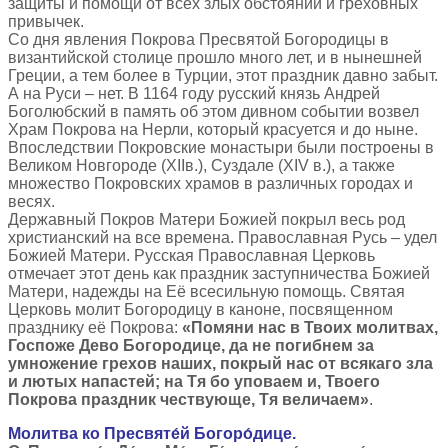
защиты и помощи от всех злых обстояний и греховных
привычек.
Со дня явления Покрова Пресвятой Богородицы в
византийской столице прошло много лет, и в нынешней
Греции, а тем более в Турции, этот праздник давно забыт.
А на Руси – нет. В 1164 году русский князь Андрей
Боголюбский в память об этом дивном событии возвел
Храм Покрова на Нерли, который красуется и до ныне.
Впоследствии Покровские монастыри были построены в
Великом Новгороде (XIIв.), Суздале (XIV в.), а также
множество Покровских храмов в различных городах и
весях.
Державный Покров Матери Божией покрыл весь род
христианский на все времена. Православная Русь – удел
Божией Матери. Русская Православная Церковь
отмечает этот день как праздник заступничества Божией
Матери, надежды на Её всесильную помощь. Святая
Церковь молит Богородицу в каноне, посвященном
празднику её Покрова:
«Помяни нас в Твоих молитвах,
Госпоже Дево Богородице, да не погибнем за
умножение грехов наших, покрый нас от всякаго зла
и лютых напастей; на Тя бо уповаем и, Твоего
Покрова праздник чествующе, Тя величаем»
.
Молитва ко Пресвяте́й Богоро́дице.