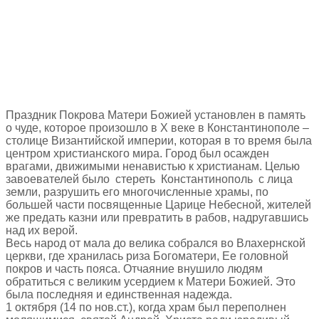
Праздник Покрова Матери Божией установлен в память
о чуде, которое произошло в Х веке в Константинополе –
столице Византийской империи, которая в то время была
центром христианского мира. Город был осажден
врагами, движимыми ненавистью к христианам. Целью
завоевателей было стереть Константинополь с лица
земли, разрушить его многочисленные храмы, по
большей части посвященные Царице Небесной, жителей
же предать казни или превратить в рабов, надругавшись
над их верой.
Весь народ от мала до велика собрался во Влахернской
церкви, где хранилась риза Богоматери, Ее головной
покров и часть пояса. Отчаяние внушило людям
обратиться с великим усердием к Матери Божией. Это
была последняя и единственная надежда.
1 октября (14 по нов.ст.), когда храм был переполнен