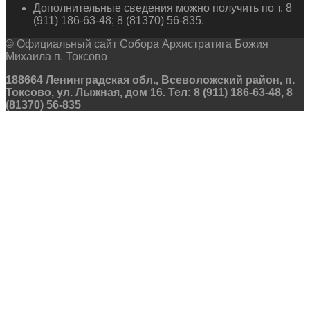
Дополнительные сведения можно получить по т. 8
(911) 186-63-48; 8 (81370) 56-835.
© Официальный сайт Собора Архистратига Божия
Михаила п. Токсово
188664 Ленинградская обл., Всеволожский район, п.
Токсово, ул. Лыжная, дом 16. Тел: 8 (911) 186-63-48, 8
(81370) 56-835