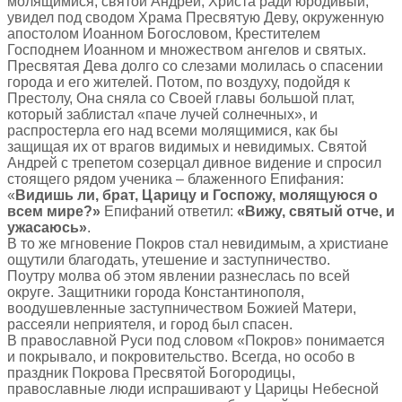
молящимися, святой Андрей, Христа ради юродивый,
увидел под сводом Храма Пресвятую Деву, окруженную
апостолом Иоанном Богословом, Крестителем
Господнем Иоанном и множеством ангелов и святых.
Пресвятая Дева долго со слезами молилась о спасении
города и его жителей. Потом, по воздуху, подойдя к
Престолу, Она сняла со Своей главы большой плат,
который заблистал «паче лучей солнечных», и
распростерла его над всеми молящимися, как бы
защищая их от врагов видимых и невидимых. Святой
Андрей с трепетом созерцал дивное видение и спросил
стоящего рядом ученика – блаженного Епифания:
«
Видишь ли, брат, Царицу и Госпожу, молящуюся о
всем мире?»
Епифаний ответил:
«Вижу, святый отче, и
ужасаюсь»
.
В то же мгновение Покров стал невидимым, а христиане
ощутили благодать, утешение и заступничество.
Поутру молва об этом явлении разнеслась по всей
округе. Защитники города Константинополя,
воодушевленные заступничеством Божией Матери,
рассеяли неприятеля, и город был спасен.
В православной Руси под словом «Покров» понимается
и покрывало, и покровительство. Всегда, но особо в
праздник Покрова Пресвятой Богородицы,
православные люди испрашивают у Царицы Небесной