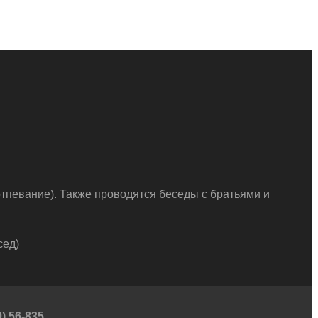
тпевание). Также проводятся беседы с братьями и
сед)
) 56-835