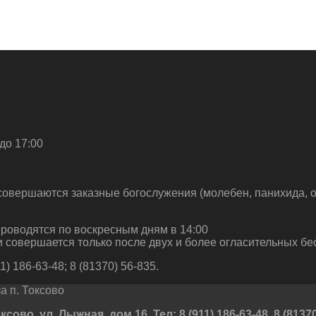
до 17:00
совершаются заказные богослужения (молебен, панихида, о
роводятся по воскресным дням в 14:00
 совершается только после двух и более огласительных бе
) 186-63-48; 8 (81370) 56-835.
 п. Токсово
во, ул. Лыжная, дом 16. Тел: 8 (911) 186-63-48, 8 (81370