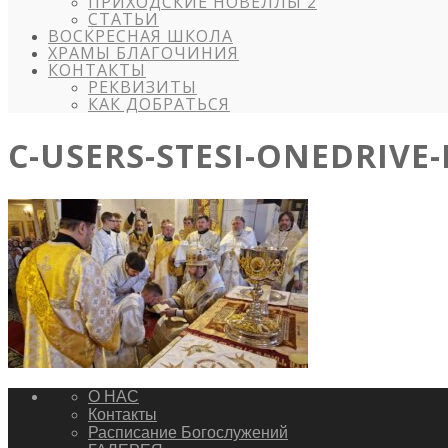
ПРИХОДСКИЕ НОВЕЛЛЫ 2
СТАТЬИ
ВОСКРЕСНАЯ ШКОЛА
ХРАМЫ БЛАГОЧИНИЯ
КОНТАКТЫ
РЕКВИЗИТЫ
КАК ДОБРАТЬСЯ
C-USERS-STESI-ONEDRIVE
О НАС
Контакты
Расписание Богослужений