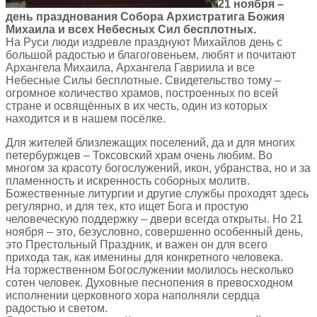
21 ноября –
день празднования Собора Архистратига Божия
Михаила и всех Небесных Сил бесплотных.
На Руси люди издревле празднуют Михайлов день с
большой радостью и благоговеньем, любят и почитают
Архангела Михаила, Архангела Гавриила и все
Небесные Силы бесплотные. Свидетельство тому –
огромное количество храмов, построенных по всей
стране и освящённых в их честь, один из которых
находится и в нашем посёлке.
Для жителей близлежащих поселений, да и для многих
петербуржцев – Токсовский храм очень любим. Во
многом за красоту богослужений, икон, убранства, но и за
пламенность и искренность соборных молитв.
Божественные литургии и другие службы проходят здесь
регулярно, и для тех, кто ищет Бога и простую
человеческую поддержку – двери всегда открыты. Но 21
ноября – это, безусловно, совершенно особенный день,
это Престольный Праздник, и важен он для всего
прихода так, как именины для конкретного человека.
На торжественном Богослужении молилось несколько
сотен человек. Духовные песнопения в превосходном
исполнении церковного хора наполняли сердца
радостью и светом.