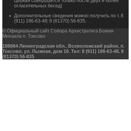
Церкви совершается только после двух и более
огласительных бесед)
Дополнительные сведения можно получить по т. 8
(911) 186-63-48; 8 (81370) 56-835.
© Официальный сайт Собора Архистратига Божия
Михаила п. Токсово
188664 Ленинградская обл., Всеволожский район, п.
Токсово, ул. Лыжная, дом 16. Тел: 8 (911) 186-63-48, 8
(81370) 56-835