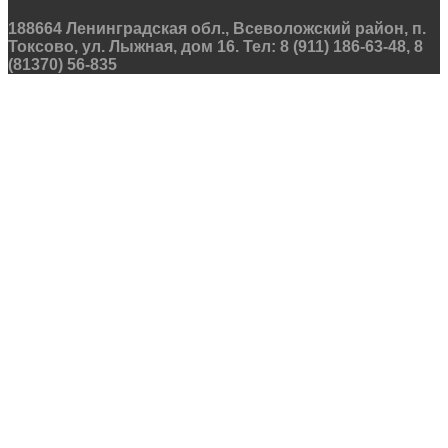
188664 Ленинградская обл., Всеволожский район, п.
Токсово, ул. Лыжная, дом 16. Тел: 8 (911) 186-63-48, 8
(81370) 56-835