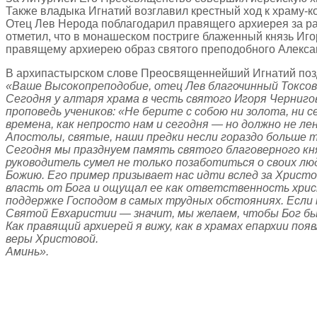
Также владыка Игнатий возглавил крестный ход к храму-ко
Отец Лев Нерода поблагодарил правящего архиерея за ра
отметил, что в монашеском постриге блаженный князь Иго
правящему архиерею образ святого преподобного Алекса
В архипастырском слове Преосвященнейший Игнатий позд
«Ваше Высокопреподобие, отец Лев благочинный Токсовс
Сегодня у алтаря храма в честь святого Игоря Черниго
проповедь учеников: «Не берите с собою ни золота, ни се
времена, как непросто нам и сегодня — но должно не ле
Апостолы, святые, наши предки несли гораздо больше т
Сегодня мы празднуем память святого благоверного кн
руководитель сумел не только позаботиться о своих л
Божию. Его пример призывает нас идти вслед за Христо
власть от Бога и ощущал ее как ответственность хрис
поддержке Господом в самых трудных обстояниях. Если 
Святой Евхаристии — значит, мы желаем, чтобы Бог был 
Как правящий архиерей я вижу, как в храмах епархии по
веры Христовой.
Аминь».