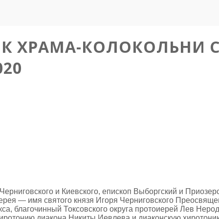
 ХРАМА-КОЛОКОЛЬНИ СВ
020
я Черниговского и Киевского, епископ Выборгский и Приоз
ерея — имя святого князя Игоря Черниговского Преосвяще
са, благочинный Токсовского округа протоиерей Лев Нерод
иротонию диакона Никиты Иевлева и диаконскую хиротони