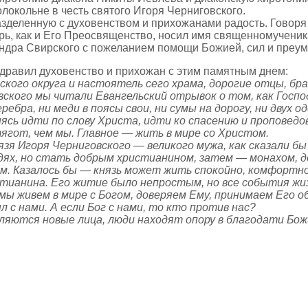
локольне в честь святого Игоря Черниговского.
зделенную с духовенством и прихожанами радость. Говоря 
рь, как и Его Преосвященство, носил имя священномученик
ндра Свирского с пожеланием помощи Божией, сил и преум
равил духовенство и прихожан с этим памятным днем:
кого округа и настоятель сего храма, дорогие отцы, бр
вского мы читали Евангельский отрывок о том, как Госпо
ребра, ни меди в поясы свои, ни сумы на дорогу, ни двух 
нясь идти по слову Христа, идти ко спасению и проповедо
ягот, чем мы. Главное — жить в мире со Христом.
язя Игоря Черниговского — великого мужа, как сказали 
юдях, но стать добрым христианином, затем — монахом,
м. Казалось бы — князь может жить спокойно, комфортно,
тианина. Его житие было непростым, но все события жи
мы живем в мире с Богом, доверяем Ему, принимаем Его о
с нами. А если Бог с нами, то кто против нас?
являются новые лица, люди находят опору в благодати Бож