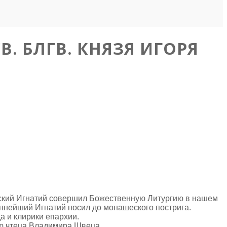
. БЛГВ. КНЯЗЯ ИГОРЯ
ерский Игнатий совершил Божественную Литургию в нашем
ннейший Игнатий носил до монашеского пострига.
а и клирики епархии.
ю чтеца Владимира Швеца.