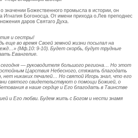
о значении Божественного промысла в истории, он
а Игнатия Богоносца. От имени прихода о.Лев преподнес
ножения даров Святаго Духа.
атия и сестры!
дь еще во время Своей земной жизни посылал на
одежд…» (Мф.10: 9-10). Будет скорбь, будут трудные
вать Евангелие.
бы сегодня — руководителя большого региона… Но этот
 достойным Царствия Небесного, стяжать благодать
 нет никаких печалей… Но святой Игорь знал, что его
зни святого свидетельствуют о помощи Божией, о
бетования в наше сердце и Его благодать в Таинстве
ией и Его любви. Будем жить с Богом и нести знамя