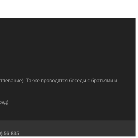
тпевание). Также проводятся беседы с братьями и
сед)
) 56-835