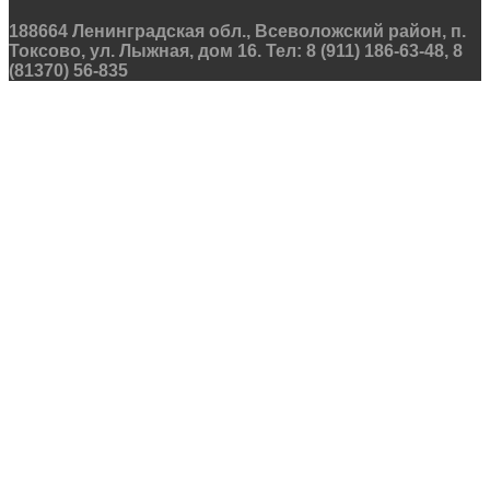
188664 Ленинградская обл., Всеволожский район, п.
Токсово, ул. Лыжная, дом 16. Тел: 8 (911) 186-63-48, 8
(81370) 56-835